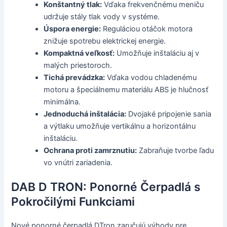
Konštantný tlak:
Vďaka frekvenčnému meniču
udržuje stály tlak vody v systéme.
Úspora energie:
Reguláciou otáčok motora
znižuje spotrebu elektrickej energie.
Kompaktná veľkosť:
Umožňuje inštaláciu aj v
malých priestoroch.
Tichá prevádzka:
Vďaka vodou chladenému
motoru a špeciálnemu materiálu ABS je hlučnosť
minimálna.
Jednoduchá inštalácia:
Dvojaké pripojenie sania
a výtlaku umožňuje vertikálnu a horizontálnu
inštaláciu.
Ochrana proti zamrznutiu:
Zabraňuje tvorbe ľadu
vo vnútri zariadenia.
DAB D TRON: Ponorné Čerpadlá s
Pokročilými Funkciami
Nové ponorné čerpadlá DTron zaručujú výhody pre