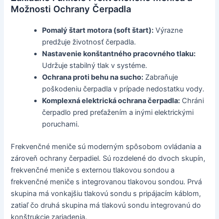
Možnosti Ochrany Čerpadla
Pomalý štart motora (soft štart):
Výrazne
predžuje životnosť čerpadla.
Nastavenie konštantného pracovného tlaku:
Udržuje stabilný tlak v systéme.
Ochrana proti behu na sucho:
Zabraňuje
poškodeniu čerpadla v prípade nedostatku vody.
Komplexná elektrická ochrana čerpadla:
Chráni
čerpadlo pred preťažením a inými elektrickými
poruchami.
Frekvenčné meniče sú moderným spôsobom ovládania a
zároveň ochrany čerpadiel. Sú rozdelené do dvoch skupín,
frekvenčné meniče s externou tlakovou sondou a
frekvenčné meniče s integrovanou tlakovou sondou. Prvá
skupina má vonkajšiu tlakovú sondu s pripájacím káblom,
zatiaľ čo druhá skupina má tlakovú sondu integrovanú do
konštrukcie zariadenia.