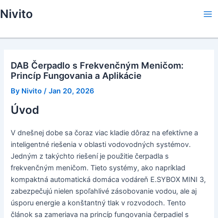
Skip
Nivito
to
Ma
content
Me
DAB Čerpadlo s Frekvenčným Meničom:
Princíp Fungovania a Aplikácie
By
Nivito
/
Jan 20, 2026
Úvod
V dnešnej dobe sa čoraz viac kladie dôraz na efektívne a
inteligentné riešenia v oblasti vodovodných systémov.
Jedným z takýchto riešení je použitie čerpadla s
frekvenčným meničom. Tieto systémy, ako napríklad
kompaktná automatická domáca vodáreň E.SYBOX MINI 3,
zabezpečujú nielen spoľahlivé zásobovanie vodou, ale aj
úsporu energie a konštantný tlak v rozvodoch. Tento
článok sa zameriava na princíp fungovania čerpadiel s