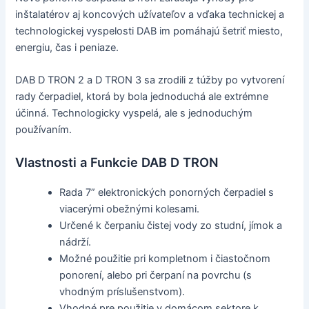
inštalatérov aj koncových užívateľov a vďaka technickej a
technologickej vyspelosti DAB im pomáhajú šetriť miesto,
energiu, čas i peniaze.
DAB D TRON 2 a D TRON 3 sa zrodili z túžby po vytvorení
rady čerpadiel, ktorá by bola jednoduchá ale extrémne
účinná. Technologicky vyspelá, ale s jednoduchým
používaním.
Vlastnosti a Funkcie DAB D TRON
Rada 7” elektronických ponorných čerpadiel s
viacerými obežnými kolesami.
Určené k čerpaniu čistej vody zo studní, jímok a
nádrží.
Možné použitie pri kompletnom i čiastočnom
ponorení, alebo pri čerpaní na povrchu (s
vhodným príslušenstvom).
Vhodné pre použitie v domácom sektore k