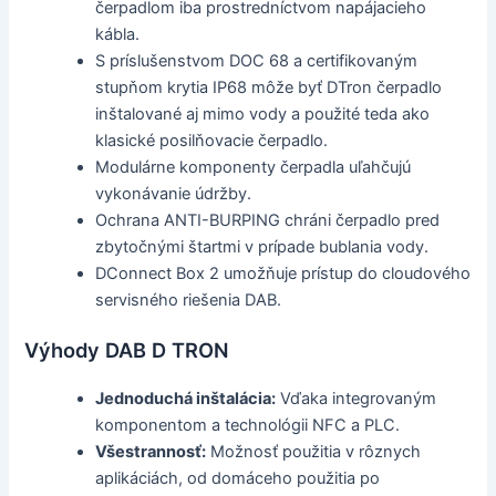
čerpadlom iba prostredníctvom napájacieho
kábla.
S príslušenstvom DOC 68 a certifikovaným
stupňom krytia IP68 môže byť DTron čerpadlo
inštalované aj mimo vody a použité teda ako
klasické posilňovacie čerpadlo.
Modulárne komponenty čerpadla uľahčujú
vykonávanie údržby.
Ochrana ANTI-BURPING chráni čerpadlo pred
zbytočnými štartmi v prípade bublania vody.
DConnect Box 2 umožňuje prístup do cloudového
servisného riešenia DAB.
Výhody DAB D TRON
Jednoduchá inštalácia:
Vďaka integrovaným
komponentom a technológii NFC a PLC.
Všestrannosť:
Možnosť použitia v rôznych
aplikáciách, od domáceho použitia po