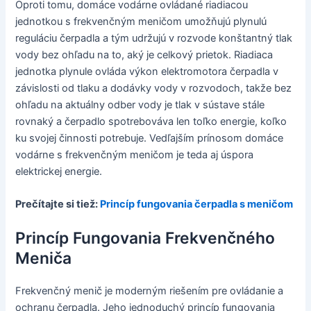
Oproti tomu, domáce vodárne ovládané riadiacou
jednotkou s frekvenčným meničom umožňujú plynulú
reguláciu čerpadla a tým udržujú v rozvode konštantný tlak
vody bez ohľadu na to, aký je celkový prietok. Riadiaca
jednotka plynule ovláda výkon elektromotora čerpadla v
závislosti od tlaku a dodávky vody v rozvodoch, takže bez
ohľadu na aktuálny odber vody je tlak v sústave stále
rovnaký a čerpadlo spotrebováva len toľko energie, koľko
ku svojej činnosti potrebuje. Vedľajším prínosom domáce
vodárne s frekvenčným meničom je teda aj úspora
elektrickej energie.
Prečítajte si tiež:
Princíp fungovania čerpadla s meničom
Princíp Fungovania Frekvenčného
Meniča
Frekvenčný menič je moderným riešením pre ovládanie a
ochranu čerpadla. Jeho jednoduchý princíp fungovania