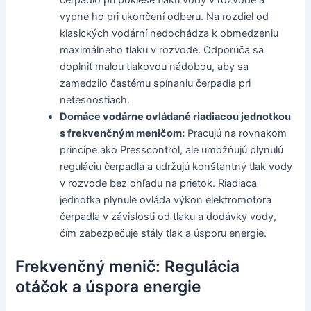
čerpadlo pri poklese tlaku vody v rozvode a
vypne ho pri ukončení odberu. Na rozdiel od
klasických vodární nedochádza k obmedzeniu
maximálneho tlaku v rozvode. Odporúča sa
doplniť malou tlakovou nádobou, aby sa
zamedzilo častému spínaniu čerpadla pri
netesnostiach.
Domáce vodárne ovládané riadiacou jednotkou
s frekvenčným meničom:
Pracujú na rovnakom
princípe ako Presscontrol, ale umožňujú plynulú
reguláciu čerpadla a udržujú konštantný tlak vody
v rozvode bez ohľadu na prietok. Riadiaca
jednotka plynule ovláda výkon elektromotora
čerpadla v závislosti od tlaku a dodávky vody,
čím zabezpečuje stály tlak a úsporu energie.
Frekvenčný menič: Regulácia
otáčok a úspora energie