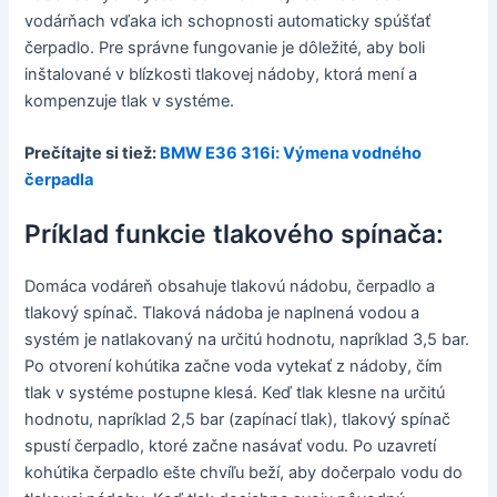
vodárňach vďaka ich schopnosti automaticky spúšťať
čerpadlo. Pre správne fungovanie je dôležité, aby boli
inštalované v blízkosti tlakovej nádoby, ktorá mení a
kompenzuje tlak v systéme.
Prečítajte si tiež:
BMW E36 316i: Výmena vodného
čerpadla
Príklad funkcie tlakového spínača:
Domáca vodáreň obsahuje tlakovú nádobu, čerpadlo a
tlakový spínač. Tlaková nádoba je naplnená vodou a
systém je natlakovaný na určitú hodnotu, napríklad 3,5 bar.
Po otvorení kohútika začne voda vytekať z nádoby, čím
tlak v systéme postupne klesá. Keď tlak klesne na určitú
hodnotu, napríklad 2,5 bar (zapínací tlak), tlakový spínač
spustí čerpadlo, ktoré začne nasávať vodu. Po uzavretí
kohútika čerpadlo ešte chvíľu beží, aby dočerpalo vodu do