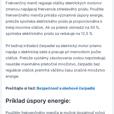
Frekvenčný menič reguluje otáčky elektrických motorov
zmenou napájacej frekvencie striedavého prúdu. Použitie
frekvenčného meniča prináša významné úspory energie,
pretože spotreba elektrického prúdu je proporcionálna k
tretej mocnine otáčok. Ak sa prietok obmedzí na 50 %,
spotreba elektrického prúdu sa redukuje na 12,5 %.
Pri bežnej inštalácii čerpadiel sa elektrický motor priamo
napája z elektrickej siete a pracuje pri menovitom počte
otáčok. Pretože systémy zásobovania vodou nepotrebujú
neustále maximálne prietočné množstvo, čerpadlo bez
regulácie otáčok premrhá väčšinu času značné množstvo
energie.
Prečítajte si tiež:
Bezpečnosť a obehové čerpadlá
Príklad úspory energie:
Použitím frekvenčného meniča je možné dosiahnuť ročnú