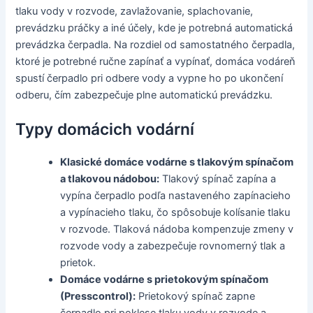
tlaku vody v rozvode, zavlažovanie, splachovanie,
prevádzku práčky a iné účely, kde je potrebná automatická
prevádzka čerpadla. Na rozdiel od samostatného čerpadla,
ktoré je potrebné ručne zapínať a vypínať, domáca vodáreň
spustí čerpadlo pri odbere vody a vypne ho po ukončení
odberu, čím zabezpečuje plne automatickú prevádzku.
Typy domácich vodární
Klasické domáce vodárne s tlakovým spínačom
a tlakovou nádobou:
Tlakový spínač zapína a
vypína čerpadlo podľa nastaveného zapínacieho
a vypínacieho tlaku, čo spôsobuje kolísanie tlaku
v rozvode. Tlaková nádoba kompenzuje zmeny v
rozvode vody a zabezpečuje rovnomerný tlak a
prietok.
Domáce vodárne s prietokovým spínačom
(Presscontrol):
Prietokový spínač zapne