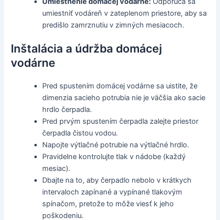
Umiestnenie domácej vodárne:
Odporúča sa
umiestniť vodáreň v zateplenom priestore, aby sa
predišlo zamrznutiu v zimných mesiacoch.
Inštalácia a údržba domácej
vodárne
Pred spustením domácej vodárne sa uistite, že
dimenzia sacieho potrubia nie je väčšia ako sacie
hrdlo čerpadla.
Pred prvým spustením čerpadla zalejte priestor
čerpadla čistou vodou.
Napojte výtlačné potrubie na výtlačné hrdlo.
Pravidelne kontrolujte tlak v nádobe (každý
mesiac).
Dbajte na to, aby čerpadlo nebolo v krátkych
intervaloch zapínané a vypínané tlakovým
spínačom, pretože to môže viesť k jeho
poškodeniu.