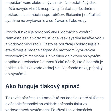
napúšťaní vane alebo umývaní rúk. Nedostatočný tlak
môže navyše viesť k nesprávnej funkcii a prípadnému
poškodeniu domácich spotrebičov. Riešením je inštalácia
systému na zvyšovanie a udržiavanie tlaku vody.
Princíp funkcie je podobný ako u domácich vodární.
Namiesto sania vody zo studne však systém nasáva vodu
z vodovodného radu. Často sa používajú pokročilejšie a
efektívnejšie riadené čerpadlá s motorom vybaveným
frekvenčným meničom. Pri väčších objektoch sa systém
dopĺňa o predsadenú atmosférickú nádrž, ktorá zabraňuje
poklesu tlaku vo vodovodnej sieti v prípade novej prípojky
do systému.
Ako funguje tlakový spínač
Tlakové spínače sú automatické zariadenia, ktoré slúžia na
ovládanie čerpadiel na základe snímania tlaku vo
vodovodných systémoch. Používajú sa v domácich