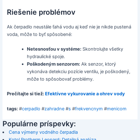
Riešenie problémov
Ak čerpadlo neustále ťahá vodu aj keď nie je nikde pustená
voda, môže to byť spôsobené:
Netesnosťou v systéme:
Skontrolujte všetky
hydraulické spoje.
Poškodeným senzorom:
Ak senzor, ktorý
vykonáva detekciu pozície ventilu, je poškodený,
môže to spôsobovať problémy.
Prečítajte si tiež:
Efektívne vykurovanie a ohrev vody
tags:
#
cerpadlo
#
zahradne
#
s
#
frekvencnym
#
menicom
Populárne príspevky:
Cena výmeny vodného čerpadla
Kotol Protherm Leopard: Detailná analýza