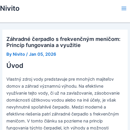
Skip
Nivito
to
Ma
content
Me
Záhradné čerpadlo s frekvenčným meničom:
Princíp fungovania a využitie
By
Nivito
/
Jan 05, 2026
Úvod
Vlastný zdroj vody predstavuje pre mnohých majiteľov
domov a záhrad významnú výhodu. Na efektívne
využívanie tejto vody, či už na zavlažovanie, zásobovanie
domácnosti úžitkovou vodou alebo na iné účely, je však
nevyhnutné spoľahlivé čerpadlo. Medzi moderné a
efektívne riešenia patrí záhradné čerpadlo s frekvenčným
meničom. V tomto článku sa pozrieme na princíp
fungovania týchto čerpadiel, ich výhody a možnosti