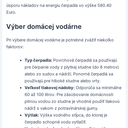
úsporu nákladov na energiu čerpadla vo výške 580.40
Euro.
Výber domácej vodárne
Pri výbere domácej vodárne je potrebné zvážiť niekoľko
faktorov:
Typ čerpadla:
Povrchové čerpadlá sa používajú
pre čerpanie vody z plytkej studne (do 8 metrov)
alebo zo sudov a nádrží. Ponorné čerpadlá sa
používajú pre hlboké studne alebo vrty.
Veľkosť tlakovej nádoby:
Odporúča sa minimálne
60 až 100 litrov. Pre zásobovanie domácnosti
pitnou vodou zo studne je vhodné použiť tlakovú
nádrž s vakom z potravinárskej gumy.
Výtlak:
Výška vodného stĺpca, do ktorej je
čerpadlo schopné vodu vytlačiť.