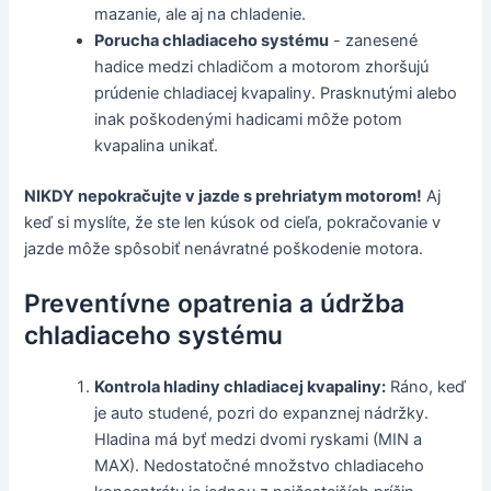
mazanie, ale aj na chladenie.
Porucha chladiaceho systému
- zanesené
hadice medzi chladičom a motorom zhoršujú
prúdenie chladiacej kvapaliny. Prasknutými alebo
inak poškodenými hadicami môže potom
kvapalina unikať.
NIKDY nepokračujte v jazde s prehriatym motorom!
Aj
keď si myslíte, že ste len kúsok od cieľa, pokračovanie v
jazde môže spôsobiť nenávratné poškodenie motora.
Preventívne opatrenia a údržba
chladiaceho systému
Kontrola hladiny chladiacej kvapaliny:
Ráno, keď
je auto studené, pozri do expanznej nádržky.
Hladina má byť medzi dvomi ryskami (MIN a
MAX). Nedostatočné množstvo chladiaceho