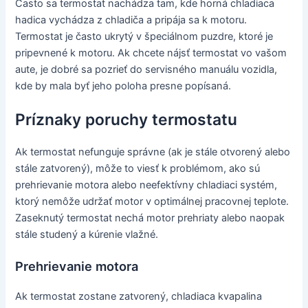
Často sa termostat nachádza tam, kde horná chladiaca
hadica vychádza z chladiča a pripája sa k motoru.
Termostat je často ukrytý v špeciálnom puzdre, ktoré je
pripevnené k motoru. Ak chcete nájsť termostat vo vašom
aute, je dobré sa pozrieť do servisného manuálu vozidla,
kde by mala byť jeho poloha presne popísaná.
Príznaky poruchy termostatu
Ak termostat nefunguje správne (ak je stále otvorený alebo
stále zatvorený), môže to viesť k problémom, ako sú
prehrievanie motora alebo neefektívny chladiaci systém,
ktorý nemôže udržať motor v optimálnej pracovnej teplote.
Zaseknutý termostat nechá motor prehriaty alebo naopak
stále studený a kúrenie vlažné.
Prehrievanie motora
Ak termostat zostane zatvorený, chladiaca kvapalina