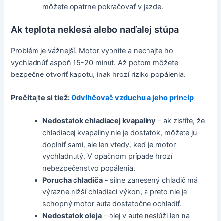
môžete opatrne pokračovať v jazde.
Ak teplota neklesá alebo naďalej stúpa
Problém je vážnejší. Motor vypnite a nechajte ho
vychladnúť aspoň 15-20 minút. Až potom môžete
bezpečne otvoriť kapotu, inak hrozí riziko popálenia.
Prečítajte si tiež:
Odvlhčovač vzduchu a jeho princíp
Nedostatok chladiacej kvapaliny
- ak zistíte, že
chladiacej kvapaliny nie je dostatok, môžete ju
doplniť sami, ale len vtedy, keď je motor
vychladnutý. V opačnom prípade hrozí
nebezpečenstvo popálenia.
Porucha chladiča
- silne zanesený chladič má
výrazne nižší chladiaci výkon, a preto nie je
schopný motor auta dostatočne ochladiť.
Nedostatok oleja
- olej v aute neslúži len na