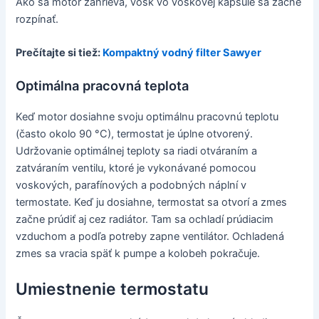
Ako sa motor zahrieva, vosk vo voskovej kapsule sa začne
rozpínať.
Prečítajte si tiež:
Kompaktný vodný filter Sawyer
Optimálna pracovná teplota
Keď motor dosiahne svoju optimálnu pracovnú teplotu
(často okolo 90 °C), termostat je úplne otvorený.
Udržovanie optimálnej teploty sa riadi otváraním a
zatváraním ventilu, ktoré je vykonávané pomocou
voskových, parafínových a podobných náplní v
termostate. Keď ju dosiahne, termostat sa otvorí a zmes
začne prúdiť aj cez radiátor. Tam sa ochladí prúdiacim
vzduchom a podľa potreby zapne ventilátor. Ochladená
zmes sa vracia späť k pumpe a kolobeh pokračuje.
Umiestnenie termostatu