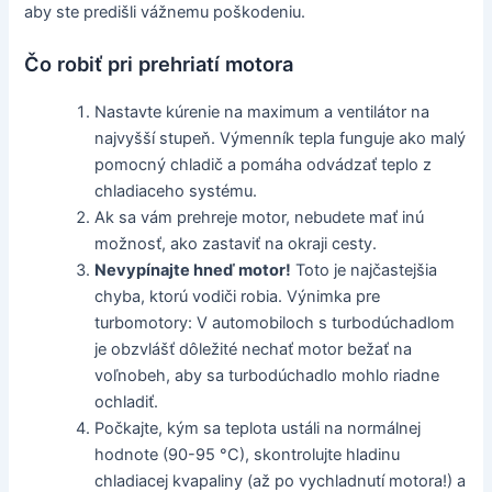
aby ste predišli vážnemu poškodeniu.
Čo robiť pri prehriatí motora
Nastavte kúrenie na maximum a ventilátor na
najvyšší stupeň. Výmenník tepla funguje ako malý
pomocný chladič a pomáha odvádzať teplo z
chladiaceho systému.
Ak sa vám prehreje motor, nebudete mať inú
možnosť, ako zastaviť na okraji cesty.
Nevypínajte hneď motor!
Toto je najčastejšia
chyba, ktorú vodiči robia. Výnimka pre
turbomotory: V automobiloch s turbodúchadlom
je obzvlášť dôležité nechať motor bežať na
voľnobeh, aby sa turbodúchadlo mohlo riadne
ochladiť.
Počkajte, kým sa teplota ustáli na normálnej
hodnote (90-95 °C), skontrolujte hladinu
chladiacej kvapaliny (až po vychladnutí motora!) a