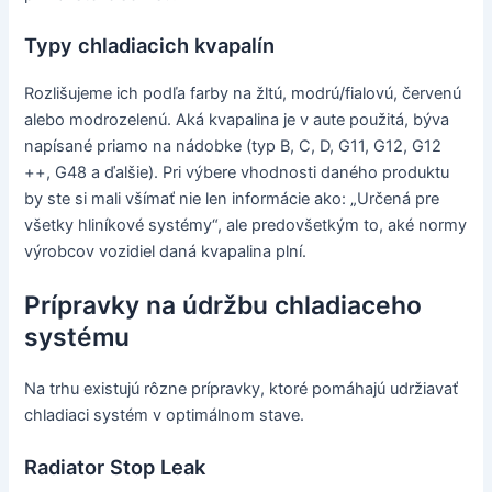
Typy chladiacich kvapalín
Rozlišujeme ich podľa farby na žltú, modrú/fialovú, červenú
alebo modrozelenú. Aká kvapalina je v aute použitá, býva
napísané priamo na nádobke (typ B, C, D, G11, G12, G12
++, G48 a ďalšie). Pri výbere vhodnosti daného produktu
by ste si mali všímať nie len informácie ako: „Určená pre
všetky hliníkové systémy“, ale predovšetkým to, aké normy
výrobcov vozidiel daná kvapalina plní.
Prípravky na údržbu chladiaceho
systému
Na trhu existujú rôzne prípravky, ktoré pomáhajú udržiavať
chladiaci systém v optimálnom stave.
Radiator Stop Leak