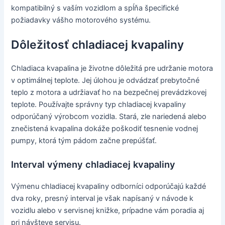
kompatibilný s vaším vozidlom a spĺňa špecifické
požiadavky vášho motorového systému.
Dôležitosť chladiacej kvapaliny
Chladiaca kvapalina je životne dôležitá pre udržanie motora
v optimálnej teplote. Jej úlohou je odvádzať prebytočné
teplo z motora a udržiavať ho na bezpečnej prevádzkovej
teplote. Používajte správny typ chladiacej kvapaliny
odporúčaný výrobcom vozidla. Stará, zle nariedená alebo
znečistená kvapalina dokáže poškodiť tesnenie vodnej
pumpy, ktorá tým pádom začne prepúšťať.
Interval výmeny chladiacej kvapaliny
Výmenu chladiacej kvapaliny odborníci odporúčajú každé
dva roky, presný interval je však napísaný v návode k
vozidlu alebo v servisnej knižke, prípadne vám poradia aj
pri návšteve servisu.