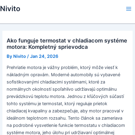
Skip
Nivito
to
Ma
content
Me
Ako funguje termostat v chladiacom systéme
motora: Kompletný sprievodca
By
Nivito
/
Jan 24, 2026
Prehriatie motora je vážny problém, ktorý môže viesť k
nákladným opravám. Moderné automobily sú vybavené
sofistikovanými chladiacimi systémami, ktoré za
normálnych okolností spoľahlivo udržiavajú optimálnu
prevádzkovú teplotu motora. Jednou z kľúčových súčastí
tohto systému je termostat, ktorý reguluje prietok
chladiacej kvapaliny a zabezpečuje, aby motor pracoval v
ideálnom teplotnom rozsahu. Tento článok sa zameriava
na podrobné vysvetlenie funkcie termostatu v chladiacom
systéme motora, jeho úlohu pri udržiavaní optimálnej