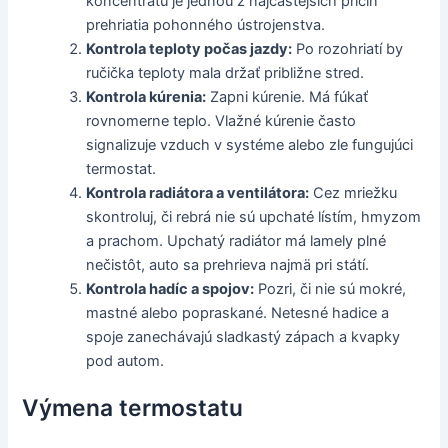
koncentrátu je jednou z najčastejších príčin
prehriatia pohonného ústrojenstva.
Kontrola teploty počas jazdy:
Po rozohriatí by
ručička teploty mala držať približne stred.
Kontrola kúrenia:
Zapni kúrenie. Má fúkať
rovnomerne teplo. Vlažné kúrenie často
signalizuje vzduch v systéme alebo zle fungujúci
termostat.
Kontrola radiátora a ventilátora:
Cez mriežku
skontroluj, či rebrá nie sú upchaté lístím, hmyzom
a prachom. Upchatý radiátor má lamely plné
nečistôt, auto sa prehrieva najmä pri státí.
Kontrola hadíc a spojov:
Pozri, či nie sú mokré,
mastné alebo popraskané. Netesné hadice a
spoje zanechávajú sladkastý zápach a kvapky
pod autom.
Výmena termostatu