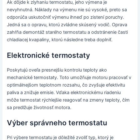
Ak dôjde k zlyhaniu termostatu, jeho výmena je
nevyhnutná. Náklady na výmenu nie sú vysoké, preto sa
odporúča uskutočniť výmenu ihneď po zistení poruchy.
Jedná sa o opravu, ktorú zvládne skúsený vodič. Oprava
zahŕňa demontáž starého termostatu a odstránenie časti
chladiacej kvapaliny, ktorú následne treba doplniť.
Elektronické termostaty
Poskytujú oveľa presnejšiu kontrolu teploty ako
mechanické termostaty. Toto umožňuje motoru pracovať v
optimálnejšom teplotnom rozsahu, čo zvyšuje efektivitu
paliva a znižuje emisie. Vďaka elektronickému riadeniu
môže termostat rýchlejšie reagovať na zmeny teploty, čím
sa predlžuje životnosť motora.
Výber správneho termostatu
Pri výbere termostatu je dôležité zvoliť typ, ktorý je