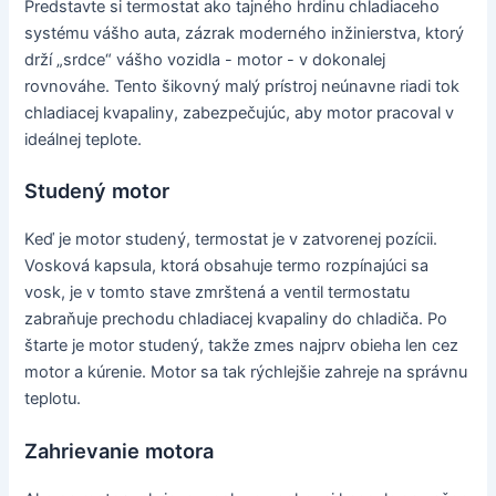
Predstavte si termostat ako tajného hrdinu chladiaceho
systému vášho auta, zázrak moderného inžinierstva, ktorý
drží „srdce“ vášho vozidla - motor - v dokonalej
rovnováhe. Tento šikovný malý prístroj neúnavne riadi tok
chladiacej kvapaliny, zabezpečujúc, aby motor pracoval v
ideálnej teplote.
Studený motor
Keď je motor studený, termostat je v zatvorenej pozícii.
Vosková kapsula, ktorá obsahuje termo rozpínajúci sa
vosk, je v tomto stave zmrštená a ventil termostatu
zabraňuje prechodu chladiacej kvapaliny do chladiča. Po
štarte je motor studený, takže zmes najprv obieha len cez
motor a kúrenie. Motor sa tak rýchlejšie zahreje na správnu
teplotu.
Zahrievanie motora