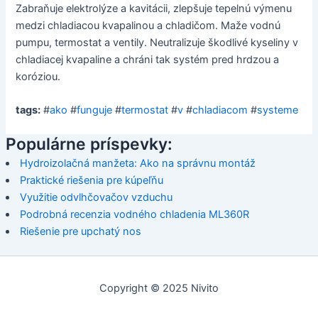
Zabraňuje elektrolýze a kavitácii, zlepšuje tepelnú výmenu
medzi chladiacou kvapalinou a chladičom. Maže vodnú
pumpu, termostat a ventily. Neutralizuje škodlivé kyseliny v
chladiacej kvapaline a chráni tak systém pred hrdzou a
koróziou.
tags:
#
ako
#
funguje
#
termostat
#
v
#
chladiacom
#
systeme
Populárne príspevky:
Hydroizolačná manžeta: Ako na správnu montáž
Praktické riešenia pre kúpeľňu
Využitie odvlhčovačov vzduchu
Podrobná recenzia vodného chladenia ML360R
Riešenie pre upchatý nos
Copyright © 2025 Nivito