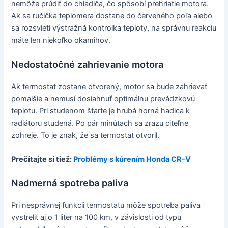
nemôže prúdiť do chladiča, čo spôsobí prehriatie motora.
Ak sa ručička teplomera dostane do červeného poľa alebo
sa rozsvieti výstražná kontrolka teploty, na správnu reakciu
máte len niekoľko okamihov.
Nedostatočné zahrievanie motora
Ak termostat zostane otvorený, motor sa bude zahrievať
pomalšie a nemusí dosiahnuť optimálnu prevádzkovú
teplotu. Pri studenom štarte je hrubá horná hadica k
radiátoru studená. Po pár minútach sa zrazu citeľne
zohreje. To je znak, že sa termostat otvoril.
Prečítajte si tiež:
Problémy s kúrením Honda CR-V
Nadmerná spotreba paliva
Pri nesprávnej funkcii termostatu môže spotreba paliva
vystreliť aj o 1 liter na 100 km, v závislosti od typu