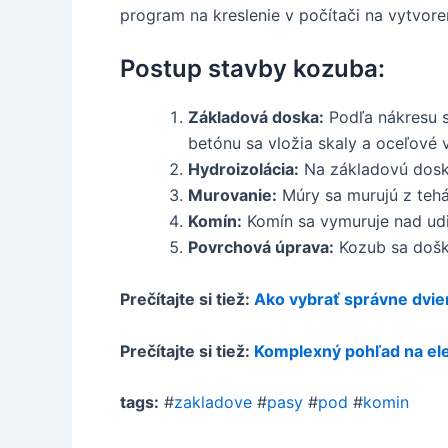
program na kreslenie v počítači na vytvor
Postup stavby kozuba:
Základová doska:
Podľa nákresu s
betónu sa vložia skaly a oceľové v
Hydroizolácia:
Na základovú dosku
Murovanie:
Múry sa murujú z tehá
Komín:
Komín sa vymuruje nad udi
Povrchová úprava:
Kozub sa došká
Prečítajte si tiež:
Ako vybrať správne dvie
Prečítajte si tiež:
Komplexný pohľad na ele
tags:
#
zakladove
#
pasy
#
pod
#
komin