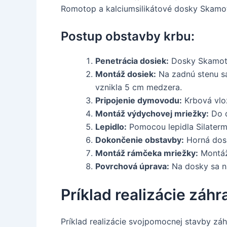
Romotop a kalciumsilikátové dosky Skamo
Postup obstavby krbu:
Penetrácia dosiek:
Dosky Skamote
Montáž dosiek:
Na zadnú stenu sa
vznikla 5 cm medzera.
Pripojenie dymovodu:
Krbová vlo
Montáž výdychovej mriežky:
Do d
Lepidlo:
Pomocou lepidla Silaterm
Dokončenie obstavby:
Horná dosk
Montáž rámčeka mriežky:
Montáž
Povrchová úprava:
Na dosky sa na
Príklad realizácie záh
Príklad realizácie svojpomocnej stavby zá