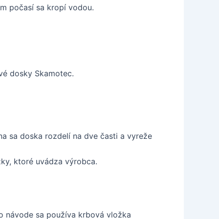
m počasí sa kropí vodou.
tové dosky Skamotec.
a sa doska rozdelí na dve časti a vyreže
žky, ktoré uvádza výrobca.
o návode sa používa krbová vložka