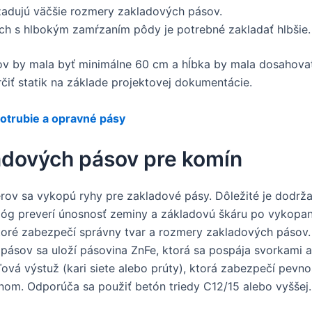
adujú väčšie rozmery zakladových pásov.
ch s hlbokým zamŕzaním pôdy je potrebné zakladať hlbšie.
sov by mala byť minimálne 60 cm a hĺbka by mala dosahov
čiť statik na základe projektovej dokumentácie.
trubie a opravné pásy
ladových pásov pre komín
v sa vykopú ryhy pre zakladové pásy. Dôležité je dodrža
lóg preverí únosnosť zeminy a základovú škáru po vykopan
toré zabezpečí správny tvar a rozmery zakladových pásov.
ásov sa uloží pásovina ZnFe, ktorá sa pospája svorkami a 
ová výstuž (kari siete alebo prúty), ktorá zabezpečí pevn
nom. Odporúča sa použiť betón triedy C12/15 alebo vyššej