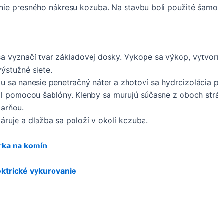
enie presného nákresu kozuba. Na stavbu boli použité šamot
a vyznačí tvar základovej dosky. Vykope sa výkop, vytvorí
ýstužné siete.
 sa nanesie penetračný náter a zhotoví sa hydroizolácia
l pomocou šablóny. Klenby sa murujú súčasne z oboch strá
arňou.
ruje a dlažba sa položí v okolí kozuba.
rka na komín
ktrické vykurovanie