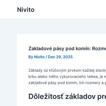
Skip
Nivito
to
content
Zakladové pásy pod komín: Rozm
By
Nivito
/
Dec 29, 2025
Základy sú kľúčovým prvkom každej stavby,
krbu alebo iného vykurovacieho telesa, je
zakladové pásy pod komín, ich rozmery a p
Dôležitosť základov p