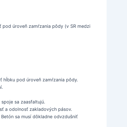
ať pod úroveň zamŕzania pôdy (v SR medzi
ť hĺbku pod úroveň zamŕzania pôdy.
í.
spoje sa zaasfaltujú.
osť a odolnosť zakladových pásov.
. Betón sa musí dôkladne odvzdušniť