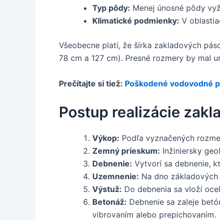
Typ pôdy:
Menej únosné pôdy vyž
Klimatické podmienky:
V oblastia
Všeobecne platí, že šírka zakladových pá
78 cm a 127 cm). Presné rozmery by mal ur
Prečítajte si tiež:
Poškodené vodovodné po
Postup realizácie zak
Výkop:
Podľa vyznačených rozmero
Zemný prieskum:
Inžiniersky geo
Debnenie:
Vytvorí sa debnenie, k
Uzemnenie:
Na dno základových p
Výstuž:
Do debnenia sa vloží oceľ
Betonáž:
Debnenie sa zaleje betó
vibrovaním alebo prepichovaním.