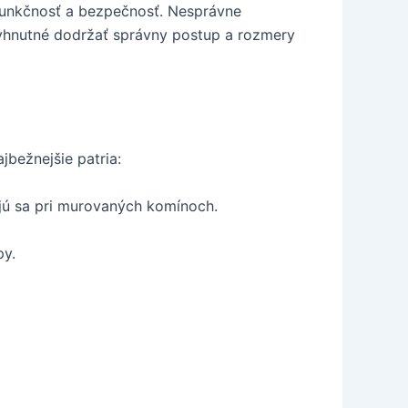
 funkčnosť a bezpečnosť. Nesprávne
vyhnutné dodržať správny postup a rozmery
jbežnejšie patria:
jú sa pri murovaných komínoch.
py.