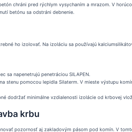
betón chráni pred rýchlym vysychaním a mrazom. V horúco
utí betónu sa odstráni debnenie.
rebné ho izolovať. Na izoláciu sa používajú kalciumsiliká
c sa napenetrujú penetráciou SILAPEN.
na stenu pomocou lepidla Silaterm. V mieste výstupu komín
né dodržať minimálne vzdialenosti izolácie od krbovej vlo
avba krbu
venovať pozornosť aj zakladovým pásom pod komín. V tomt