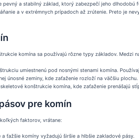
je pevný a stabilný základ, ktorý zabezpečí jeho dlhodobú
láňanie a v extrémnych prípadoch až zrútenie. Preto je ne
ín
štrukcie komína sa používajú rôzne typy základov. Medzi na
nštrukciu umiestnenú pod nosnými stenami komína. Používa
j únosné zeminy, kde zaťaženie rozloží na väčšiu plochu.
skeletové konštrukcie komína, kde zaťaženie prenášajú stĺ
pásov pre komín
oľkých faktorov, vrátane:
 a ťažšie komíny vyžadujú širšie a hlbšie zakladové pásy.