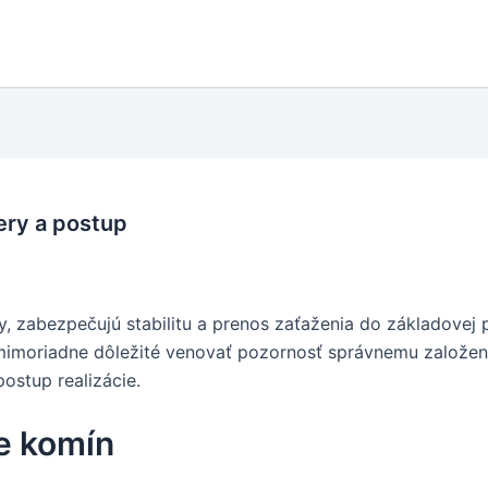
ery a postup
 zabezpečujú stabilitu a prenos zaťaženia do základovej p
 mimoriadne dôležité venovať pozornosť správnemu založen
ostup realizácie.
re komín