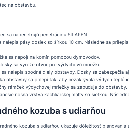
tec na obstavbu.
c sa napenetrujú penetráciou SILAPEN.
 nalepia pásy dosiek so šírkou 10 cm. Následne sa prilepi
žka sa napojí na komín pomocou dymovodov.
osky sa vyreže otvor pre výdychovú mriežku.
 sa nalepia spodné diely obstavby. Dosky sa zabezpečia a
a obstavby sa prilepí tak, aby nezakrývala výdych tepléh
ny rámček výdychovej mriežky sa zabuduje do obstavby.
nesie nosná vrstva kachliarskej malty so sieťkou. Následn
radného kozuba s udiarňou
hradného kozuba s udiarňou ukazuje dôležitosť plánovania a