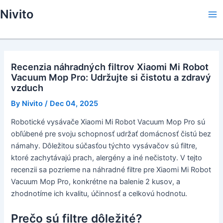
Skip
Nivito
to
Ma
content
Me
Recenzia náhradných filtrov Xiaomi Mi Robot
Vacuum Mop Pro: Udržujte si čistotu a zdravý
vzduch
By
Nivito
/
Dec 04, 2025
Robotické vysávače Xiaomi Mi Robot Vacuum Mop Pro sú
obľúbené pre svoju schopnosť udržať domácnosť čistú bez
námahy. Dôležitou súčasťou týchto vysávačov sú filtre,
ktoré zachytávajú prach, alergény a iné nečistoty. V tejto
recenzii sa pozrieme na náhradné filtre pre Xiaomi Mi Robot
Vacuum Mop Pro, konkrétne na balenie 2 kusov, a
zhodnotíme ich kvalitu, účinnosť a celkovú hodnotu.
Prečo sú filtre dôležité?