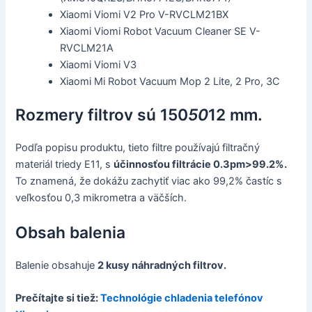
Xiaomi Viomi V2 Pro V-RVCLM21BX
Xiaomi Viomi Robot Vacuum Cleaner SE V-
RVCLM21A
Xiaomi Viomi V3
Xiaomi Mi Robot Vacuum Mop 2 Lite, 2 Pro, 3C
Rozmery filtrov sú 150
50
12 mm.
Podľa popisu produktu, tieto filtre používajú filtračný
materiál triedy E11, s
účinnosťou filtrácie 0.3pm>99.2%.
To znamená, že dokážu zachytiť viac ako 99,2% častíc s
veľkosťou 0,3 mikrometra a väčších.
Obsah balenia
Balenie obsahuje
2 kusy náhradných filtrov.
Prečítajte si tiež:
Technológie chladenia telefónov