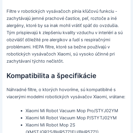
Filtre v robotických vysávačoch plnia kľúčovú funkciu -
zachytávajú jemné prachové častice, peľ, roztoče a iné
alergény, ktoré by sa inak mohli vrátiť späť do ovzdušia.
Tým prispievajú k zlepšeniu kvality vzduchu v interiéri a sú
obzvlášť dôležité pre alergikov a ľudí s respiračnými
problémami. HEPA filtre, ktoré sa bežne používajú v
robotických vysávačoch Xiaomi, sú vysoko účinné pri
zachytávaní týchto nečistôt.
Kompatibilita a špecifikácie
Náhradné filtre, o ktorých hovoríme, sú kompatibilné s
viacerými modelmi robotických vysávačov Xiaomi, vrátane:
Xiaomi Mi Robot Vacuum Mop Pro/STYJ02YM
Xiaomi Mi Robot Vacuum Mop P/STYTJ02YM
Xiaomi Mi Robot Mop 2S
(XMSTJQR2S/BHR5771EU/BHR5771)