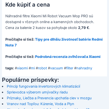
Kde kúpiť a cena
Náhradné filtre Xiaomi Mi Robot Vacuum Mop PRO sú
dostupné v rôznych online a kamenných obchodoch.
Cena za balenie 2 kusov sa pohybuje okolo
2,79 €
.
Prečítajte si tiež:
Tipy pre dlhšiu životnosť batérie Redmi
Note 7
Prečítajte si tiež:
Podrobná recenzia zvlhčovača Xiaomi
tags:
#
xiaomi
#
mi
#
robot
#
vacuum
#
filter
#
nahradny
Populárne príspevky:
Princíp fungovania invertorových klimatizácií
Sprievodca výberom umývačky riadu
Príznaky, Liečba a Prevencia upchatia ciev v mozgu
Vranov nad Topľou: Kúrenie, Voda a Plyn