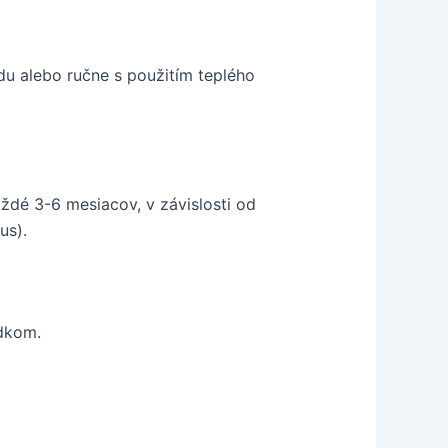
adu alebo ručne s použitím teplého
aždé 3-6 mesiacov, v závislosti od
us).
edkom.