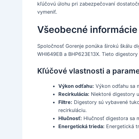
kľúčovú úlohu pri zabezpečovaní dostatočné
vymeniť.
Všeobecné informácie 
Spoločnosť Gorenje ponúka širokú škálu di
WHI649EB a BHP623E13X. Tieto digestory s
Kľúčové vlastnosti a parame
Výkon odťahu:
Výkon odťahu sa m
Recirkulácia:
Niektoré digestory u
Filtre:
Digestory sú vybavené tukov
recirkuláciu.
Hlučnosť:
Hlučnosť digestora sa m
Energetická trieda:
Energetická tr