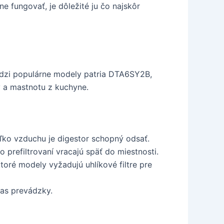
e fungovať, je dôležité ju čo najskôr
Medzi populárne modely patria DTA6SY2B,
y a mastnotu z kuchyne.
ko vzduchu je digestor schopný odsať.
prefiltrovaní vracajú späť do miestnosti.
toré modely vyžadujú uhlíkové filtre pre
čas prevádzky.