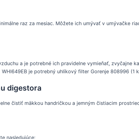
, minimálne raz za mesiac. Môžete ich umývať v umývačke ri
ii vzduchu a je potrebné ich pravidelne vymieňať, zvyčajne k
 WHI649EB je potrebný uhlíkový filter Gorenje 808996 (1 k
hu digestora
delne čistiť mäkkou handričkou a jemným čistiacim prostri
te nasledujúce: