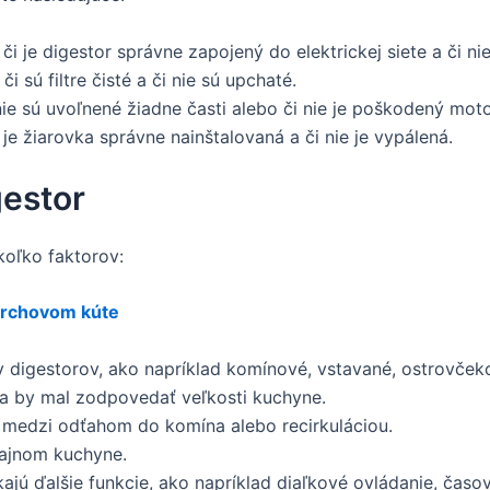
či je digestor správne zapojený do elektrickej siete a či nie
či sú filtre čisté a či nie sú upchaté.
nie sú uvoľnené žiadne časti alebo či nie je poškodený moto
 je žiarovka správne nainštalovaná a či nie je vypálená.
gestor
koľko faktorov:
prchovom kúte
y digestorov, ako napríklad komínové, vstavané, ostrovček
a by mal zodpovedať veľkosti kuchyne.
 medzi odťahom do komína alebo recirkuláciou.
zajnom kuchyne.
jú ďalšie funkcie, ako napríklad diaľkové ovládanie, časo