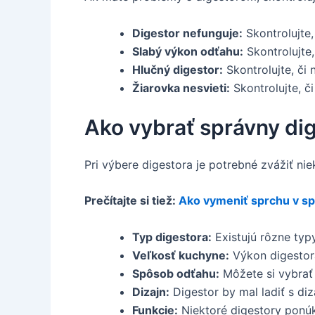
Digestor nefunguje:
Skontrolujte, 
Slabý výkon odťahu:
Skontrolujte, 
Hlučný digestor:
Skontrolujte, či 
Žiarovka nesvieti:
Skontrolujte, či
Ako vybrať správny di
Pri výbere digestora je potrebné zvážiť nie
Prečítajte si tiež:
Ako vymeniť sprchu v s
Typ digestora:
Existujú rôzne typ
Veľkosť kuchyne:
Výkon digestor
Spôsob odťahu:
Môžete si vybrať
Dizajn:
Digestor by mal ladiť s di
Funkcie:
Niektoré digestory ponúka