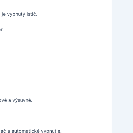
 je vypnutý istič.
r.
ové a výsuvné.
vač a automatické vypnutie.