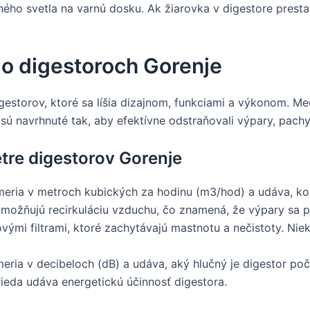
ho svetla na varnú dosku. Ak žiarovka v digestore prestan
o digestoroch Gorenje
gestorov, ktoré sa líšia dizajnom, funkciami a výkonom. 
ú navrhnuté tak, aby efektívne odstraňovali výpary, pach
tre digestorov Gorenje
eria v metroch kubických za hodinu (m3/hod) a udáva, koľ
možňujú recirkuláciu vzduchu, čo znamená, že výpary sa po 
ými filtrami, ktoré zachytávajú mastnotu a nečistoty. Niek
eria v decibeloch (dB) a udáva, aký hlučný je digestor po
ieda udáva energetickú účinnosť digestora.