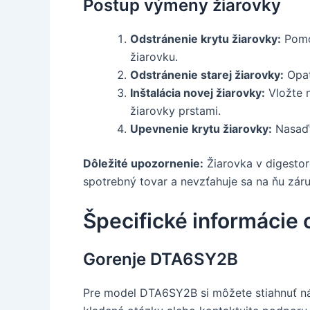
Postup výmeny žiarovky
Odstránenie krytu žiarovky:
Pomoc
žiarovku.
Odstránenie starej žiarovky:
Opat
Inštalácia novej žiarovky:
Vložte n
žiarovky prstami.
Upevnenie krytu žiarovky:
Nasaďte
Dôležité upozornenie:
Žiarovka v digestore
spotrebný tovar a nevzťahuje sa na ňu záru
Špecifické informácie
Gorenje DTA6SY2B
Pre model DTA6SY2B si môžete stiahnuť ná