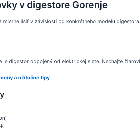
vky v digestore Gorenje
mierne líšiť v závislosti od konkrétneho modelu digestora.
 je digestor odpojený od elektrickej siete. Nechajte žiarov
ýmeny a užitočné tipy
ly
on)
ok