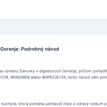
e Gorenje: Podrobný návod
a výmenu žiarovky v digestoroch Gorenje, pričom zohľadňu
A6SY2B, WHI649EB alebo BHP623E13X, tento návod vám po
j kuchyne, ktorá pomáha udržiavať čistý a zdravý vzduch p