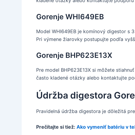
kladené otázky alebo kontaktujte podporu 
Gorenje WHI649EB
Model WHI649EB je komínový digestor s 3
Pri výmene žiarovky postupujte podľa vyš
Gorenje BHP623E13X
Pre model BHP623E13X si môžete stiahnuť 
často kladené otázky alebo kontaktujte po
Údržba digestora Gore
Pravidelná údržba digestora je dôležitá pr
Prečítajte si tiež:
Ako vymeniť batériu v te