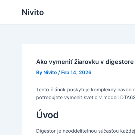
Skip
Nivito
to
content
Ako vymeniť žiarovku v digestor
By
Nivito
/
Feb 14, 2026
Tento článok poskytuje komplexný návod n
potrebujete vymeniť svetlo v modeli DT
Úvod
Digestor je neoddeliteľnou súčasťou každe