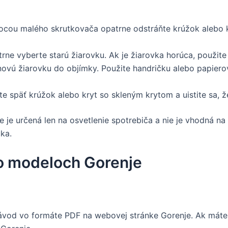
ou malého skrutkovača opatrne odstráňte krúžok alebo kr
rne vyberte starú žiarovku. Ak je žiarovka horúca, použit
ovú žiarovku do objímky. Použite handričku alebo papierov
 späť krúžok alebo kryt so skleným krytom a uistite sa, ž
 je určená len na osvetlenie spotrebiča a nie je vhodná na 
ka.
 o modeloch Gorenje
vod vo formáte PDF na webovej stránke Gorenje. Ak máte 