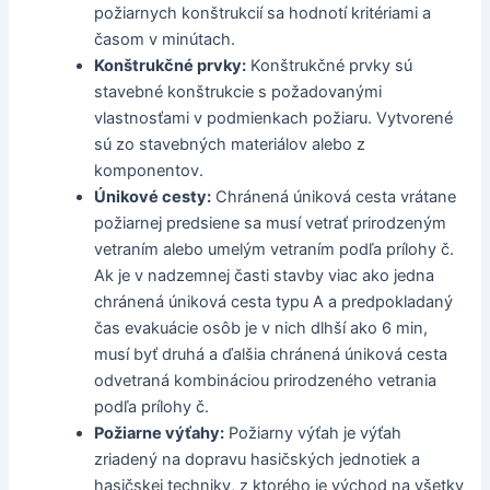
požiarnych konštrukcií sa hodnotí kritériami a
časom v minútach.
Konštrukčné prvky:
Konštrukčné prvky sú
stavebné konštrukcie s požadovanými
vlastnosťami v podmienkach požiaru. Vytvorené
sú zo stavebných materiálov alebo z
komponentov.
Únikové cesty:
Chránená úniková cesta vrátane
požiarnej predsiene sa musí vetrať prirodzeným
vetraním alebo umelým vetraním podľa prílohy č.
Ak je v nadzemnej časti stavby viac ako jedna
chránená úniková cesta typu A a predpokladaný
čas evakuácie osôb je v nich dlhší ako 6 min,
musí byť druhá a ďalšia chránená úniková cesta
odvetraná kombináciou prirodzeného vetrania
podľa prílohy č.
Požiarne výťahy:
Požiarny výťah je výťah
zriadený na dopravu hasičských jednotiek a
hasičskej techniky, z ktorého je východ na všetky