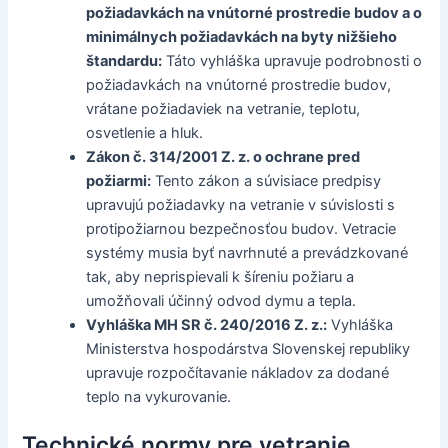
požiadavkách na vnútorné prostredie budov a o
minimálnych požiadavkách na byty nižšieho
štandardu:
Táto vyhláška upravuje podrobnosti o
požiadavkách na vnútorné prostredie budov,
vrátane požiadaviek na vetranie, teplotu,
osvetlenie a hluk.
Zákon č. 314/2001 Z. z. o ochrane pred
požiarmi:
Tento zákon a súvisiace predpisy
upravujú požiadavky na vetranie v súvislosti s
protipožiarnou bezpečnosťou budov. Vetracie
systémy musia byť navrhnuté a prevádzkované
tak, aby neprispievali k šíreniu požiaru a
umožňovali účinný odvod dymu a tepla.
Vyhláška MH SR č. 240/2016 Z. z.:
Vyhláška
Ministerstva hospodárstva Slovenskej republiky
upravuje rozpočítavanie nákladov za dodané
teplo na vykurovanie.
Technické normy pre vetranie