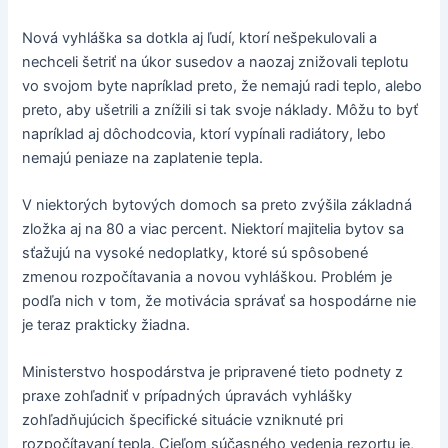
Nová vyhláška sa dotkla aj ľudí, ktorí nešpekulovali a
nechceli šetriť na úkor susedov a naozaj znižovali teplotu
vo svojom byte napríklad preto, že nemajú radi teplo, alebo
preto, aby ušetrili a znížili si tak svoje náklady. Môžu to byť
napríklad aj dôchodcovia, ktorí vypínali radiátory, lebo
nemajú peniaze na zaplatenie tepla.
V niektorých bytových domoch sa preto zvýšila základná
zložka aj na 80 a viac percent. Niektorí majitelia bytov sa
sťažujú na vysoké nedoplatky, ktoré sú spôsobené
zmenou rozpočítavania a novou vyhláškou. Problém je
podľa nich v tom, že motivácia správať sa hospodárne nie
je teraz prakticky žiadna.
Ministerstvo hospodárstva je pripravené tieto podnety z
praxe zohľadniť v prípadných úpravách vyhlášky
zohľadňujúcich špecifické situácie vzniknuté pri
rozpočítavaní tepla. Cieľom súčasného vedenia rezortu je,