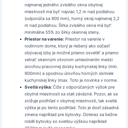
najmenej jedného zvislého okna obytnej
miestnosti má byt' najviac 1,2 m nad podlahou
(odporúča sa 900 mm), horný okraj najmenej 2,2
m nad podlahou. Šírka zvislého okna má byt'
minimálne 55% zo šírky okennej steny.
Priestor na varenie:
Priestor na varenie v
rodinnom dome, ktorý je riešený ako súčasť
obývacej izby je možné priamo osvetlit' a priamo
vetrat' okenným otvorom umiestnením medzi
úrovňou pracovnej dosky kuchynskej linky (min.
900mm) a spodnou úrovňou horných skriniek
kuchynskej linky (max. Toto je novinka v norme.
Svetlá výška:
Čiže z odporúčaných výšok pre
obytné miestnosti sa stali záväzné. Pozor, ak sa
znižuje podhľad v obytnej miestnosti, tak svetlá
výška je po tento podhľad. Toto je dosť zásadná
zmena napríklad pre bytovky. Doteraz sa bežne
robilli bytovky so svetlou výškou napríklad