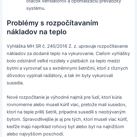
otáčok ventilátorov a optimalizáciu prevádzky
systému.
Problémy s rozpočítavaním
nákladov na teplo
Vyhláška MH SR č. 240/2016 Z. z. upravuje rozpočítavanie
nákladov za dodané teplo na vykurovanie. Cieľom vyhlášky
bolo odstrániť veľké rozdiely v platbách za teplo medzi
bytmi a vyrovnať sa s extrémnymi šetričmi, ktorí z rôznych
dôvodov vypínali radiátory, a tak im byty vykurovali
susedia.
Nové rozpočítanie je výhodné najmä pre ľudí, ktorí kúria
rovnomerne alebo museli kúriť viac, pretože mali susedov,
ktorí na teple príliš šetrili, prípadne susedili s neobývaným
bytom. Spravodlivejšie je aj pre tých, ktorí museli viac kúriť,
keďže majú napríklad rohový byt alebo byt na najnižšom
alebo najvyššom poschodí.