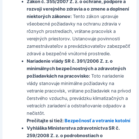
Zákon č. 355/2007 Z. z. o ochrane, podpore a
rozvoji verejného zdravia a o zmene a doplnení
niektorých zákonov:
Tento zákon upravuje
všeobecné požiadavky na ochranu zdravia v
rôznych prostrediach, vrátane pracovísk a
verejných priestorov. Ustanovuje povinnosti
zamestnávateľov a prevádzkovateľov zabezpečiť
zdravé a bezpečné vnútorné prostredie.
Nariadenie vlády SR č. 391/2006 Z. z. o
minimálnych bezpečnostných a zdravotných
požiadavkách na pracovisko:
Toto nariadenie
vlády stanovuje minimálne požiadavky na
vetranie pracovísk, vrátane požiadaviek na prívod
čerstvého vzduchu, prevádzku klimatizačných a
vetracích zariadení a odstraňovanie odpadov a
nečistôt.
Prečítajte si tiež:
Bezpečnosť a vetranie kotolní
Vyhláška Ministerstva zdravotníctva SR č.
259/2008 Z. z. o podrobnostiach o