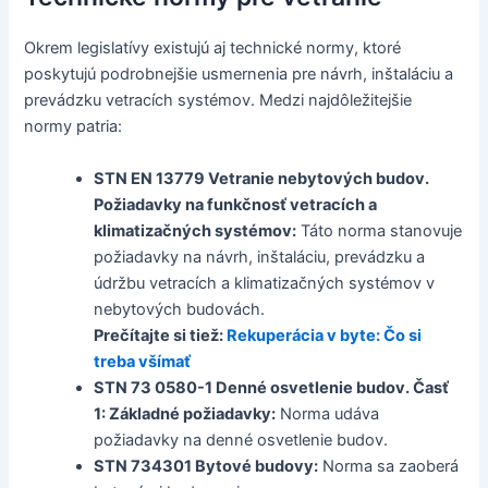
Okrem legislatívy existujú aj technické normy, ktoré
poskytujú podrobnejšie usmernenia pre návrh, inštaláciu a
prevádzku vetracích systémov. Medzi najdôležitejšie
normy patria:
STN EN 13779 Vetranie nebytových budov.
Požiadavky na funkčnosť vetracích a
klimatizačných systémov:
Táto norma stanovuje
požiadavky na návrh, inštaláciu, prevádzku a
údržbu vetracích a klimatizačných systémov v
nebytových budovách.
Prečítajte si tiež:
Rekuperácia v byte: Čo si
treba všímať
STN 73 0580-1 Denné osvetlenie budov. Časť
1: Základné požiadavky:
Norma udáva
požiadavky na denné osvetlenie budov.
STN 734301 Bytové budovy:
Norma sa zaoberá