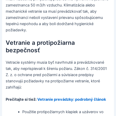
zamestnanca 50 m3/h vzduchu. Klimatizácia alebo
mechanické vetranie sa musí prevádzkovať tak, aby
zamestnanci neboli vystavení prievanu spôsobujúcemu
tepelnú nepohodu a aby boli dodržané hygienické
požiadavky.
Vetranie a protipožiarna
bezpečnosť
Vetracie systémy musia byť navrhnuté a prevádzkované
tak, aby neprispievali k šíreniu požiaru. Zákon č. 314/2001
Z. z. o ochrane pred požiarmi a súvisiace predpisy
stanovujú požiadavky na protipožiarne vetranie, ktoré
zahŕňajú:
Prečítajte si tiež:
Vetranie prevádzky: podrobný článok
Použitie protipožiarnych klapiek a uzáverov vo