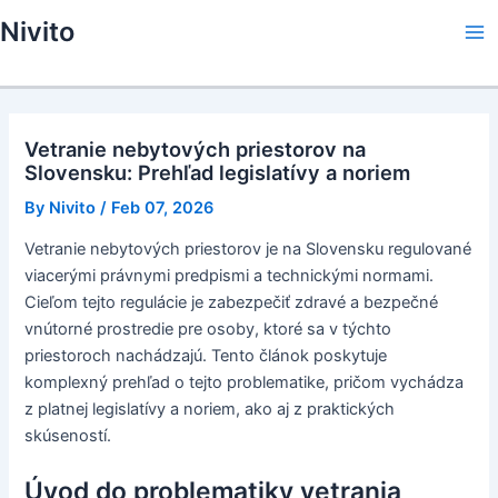
Skip
Nivito
to
Ma
content
Me
Vetranie nebytových priestorov na
Slovensku: Prehľad legislatívy a noriem
By
Nivito
/
Feb 07, 2026
Vetranie nebytových priestorov je na Slovensku regulované
viacerými právnymi predpismi a technickými normami.
Cieľom tejto regulácie je zabezpečiť zdravé a bezpečné
vnútorné prostredie pre osoby, ktoré sa v týchto
priestoroch nachádzajú. Tento článok poskytuje
komplexný prehľad o tejto problematike, pričom vychádza
z platnej legislatívy a noriem, ako aj z praktických
skúseností.
Úvod do problematiky vetrania