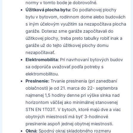
normy v tomto bode je dobrovoľné.
Úžitková plocha bytu:
Do podlahovej plochy
bytu v bytovom, rodinnom dome alebo budovách
s iným účelovým využitím sa nezapočítava plocha
garáže. Doteraz sme garáže započítavali do
úžitkovej plochy, treba preto tabuľky robiť inak a
garáže už do tejto úžitkovej plochy domu
nezapočítavať.
Elektromobilita:
Pri navrhovaní bytových budov
sa odporúča uvažovať podľa potreby s
elektromobilitou.
Preslnenie:
Trvanie preslnenia (pri zanedbaní
oblačnosti) je od 21. marca do 22- septembra
najmenej 1,5 hodiny denne pri výške slnka nad
horizontom väčšej ako minimálnej stanovenej
STN EN 1T03T. V bytoch, ktoré majú dve a viac
obytných miestností má byt' 3-hodinové
preslnenie aspoň jednej obytnej miestnosti.
Okná:
Spodný okraj skladobného rozmeru