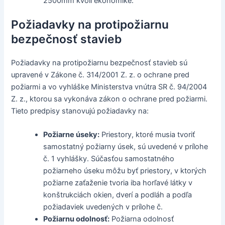
2500mm kvôli ekonomike.
Požiadavky na protipožiarnu
bezpečnosť stavieb
Požiadavky na protipožiarnu bezpečnosť stavieb sú
upravené v Zákone č. 314/2001 Z. z. o ochrane pred
požiarmi a vo vyhláške Ministerstva vnútra SR č. 94/2004
Z. z., ktorou sa vykonáva zákon o ochrane pred požiarmi.
Tieto predpisy stanovujú požiadavky na:
Požiarne úseky:
Priestory, ktoré musia tvoriť
samostatný požiarny úsek, sú uvedené v prílohe
č. 1 vyhlášky. Súčasťou samostatného
požiarneho úseku môžu byť priestory, v ktorých
požiarne zaťaženie tvoria iba horľavé látky v
konštrukciách okien, dverí a podláh a podľa
požiadaviek uvedených v prílohe č.
Požiarnu odolnosť:
Požiarna odolnosť