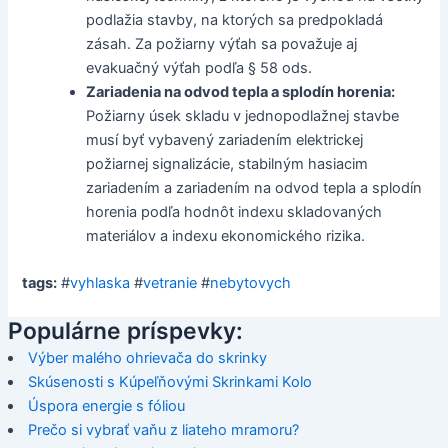
podlažia stavby, na ktorých sa predpokladá
zásah. Za požiarny výťah sa považuje aj
evakuačný výťah podľa § 58 ods.
Zariadenia na odvod tepla a splodín horenia:
Požiarny úsek skladu v jednopodlažnej stavbe
musí byť vybavený zariadením elektrickej
požiarnej signalizácie, stabilným hasiacim
zariadením a zariadením na odvod tepla a splodín
horenia podľa hodnôt indexu skladovaných
materiálov a indexu ekonomického rizika.
tags:
#
vyhlaska
#
vetranie
#
nebytovych
Populárne príspevky:
Výber malého ohrievača do skrinky
Skúsenosti s Kúpeľňovými Skrinkami Kolo
Úspora energie s fóliou
Prečo si vybrať vaňu z liateho mramoru?