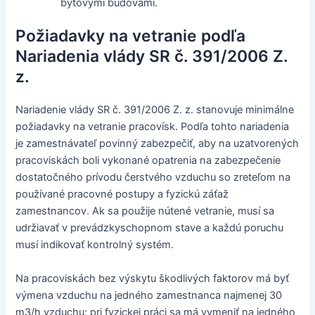
bytovými budovami.
Požiadavky na vetranie podľa
Nariadenia vlády SR č. 391/2006 Z.
z.
Nariadenie vlády SR č. 391/2006 Z. z. stanovuje minimálne
požiadavky na vetranie pracovísk. Podľa tohto nariadenia
je zamestnávateľ povinný zabezpečiť, aby na uzatvorených
pracoviskách boli vykonané opatrenia na zabezpečenie
dostatočného prívodu čerstvého vzduchu so zreteľom na
používané pracovné postupy a fyzickú záťaž
zamestnancov. Ak sa použije nútené vetranie, musí sa
udržiavať v prevádzkyschopnom stave a každú poruchu
musí indikovať kontrolný systém.
Na pracoviskách bez výskytu škodlivých faktorov má byť
výmena vzduchu na jedného zamestnanca najmenej 30
m3/h vzduchu; pri fyzickej práci sa má vymeniť na jedného