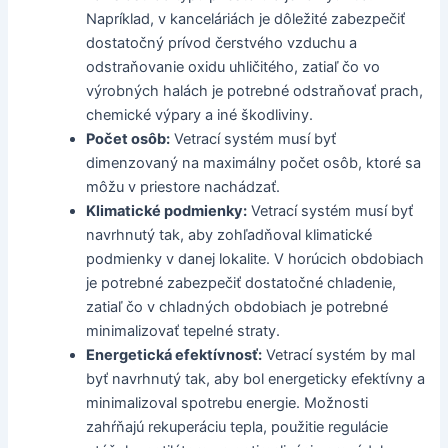
Napríklad, v kanceláriách je dôležité zabezpečiť
dostatočný prívod čerstvého vzduchu a
odstraňovanie oxidu uhličitého, zatiaľ čo vo
výrobných halách je potrebné odstraňovať prach,
chemické výpary a iné škodliviny.
Počet osôb:
Vetrací systém musí byť
dimenzovaný na maximálny počet osôb, ktoré sa
môžu v priestore nachádzať.
Klimatické podmienky:
Vetrací systém musí byť
navrhnutý tak, aby zohľadňoval klimatické
podmienky v danej lokalite. V horúcich obdobiach
je potrebné zabezpečiť dostatočné chladenie,
zatiaľ čo v chladných obdobiach je potrebné
minimalizovať tepelné straty.
Energetická efektívnosť:
Vetrací systém by mal
byť navrhnutý tak, aby bol energeticky efektívny a
minimalizoval spotrebu energie. Možnosti
zahŕňajú rekuperáciu tepla, použitie regulácie