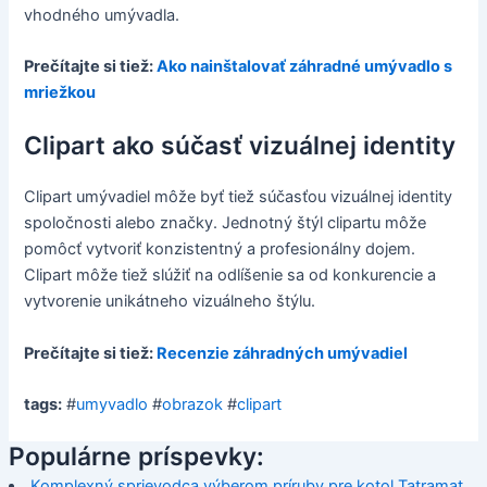
vhodného umývadla.
Prečítajte si tiež:
Ako nainštalovať záhradné umývadlo s
mriežkou
Clipart ako súčasť vizuálnej identity
Clipart umývadiel môže byť tiež súčasťou vizuálnej identity
spoločnosti alebo značky. Jednotný štýl clipartu môže
pomôcť vytvoriť konzistentný a profesionálny dojem.
Clipart môže tiež slúžiť na odlíšenie sa od konkurencie a
vytvorenie unikátneho vizuálneho štýlu.
Prečítajte si tiež:
Recenzie záhradných umývadiel
tags:
#
umyvadlo
#
obrazok
#
clipart
Populárne príspevky:
Komplexný sprievodca výberom príruby pre kotol Tatramat