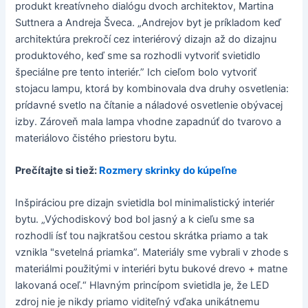
produkt kreatívneho dialógu dvoch architektov, Martina
Suttnera a Andreja Šveca. „Andrejov byt je príkladom keď
architektúra prekročí cez interiérový dizajn až do dizajnu
produktového, keď sme sa rozhodli vytvoriť svietidlo
špeciálne pre tento interiér.” Ich cieľom bolo vytvoriť
stojacu lampu, ktorá by kombinovala dva druhy osvetlenia:
prídavné svetlo na čítanie a náladové osvetlenie obývacej
izby. Zároveň mala lampa vhodne zapadnúť do tvarovo a
materiálovo čistého priestoru bytu.
Prečítajte si tiež:
Rozmery skrinky do kúpeľne
Inšpiráciou pre dizajn svietidla bol minimalistický interiér
bytu. „Východiskový bod bol jasný a k cieľu sme sa
rozhodli ísť tou najkratšou cestou skrátka priamo a tak
vznikla "svetelná priamka”. Materiály sme vybrali v zhode s
materiálmi použitými v interiéri bytu bukové drevo + matne
lakovaná oceľ.“ Hlavným princípom svietidla je, že LED
zdroj nie je nikdy priamo viditeľný vďaka unikátnemu