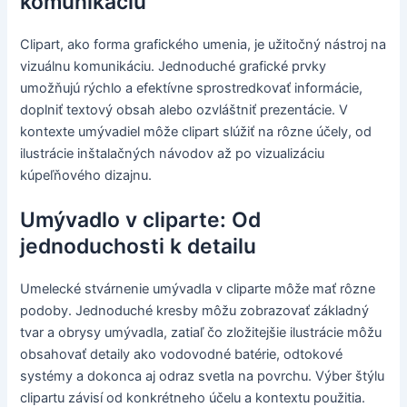
komunikáciu
Clipart, ako forma grafického umenia, je užitočný nástroj na
vizuálnu komunikáciu. Jednoduché grafické prvky
umožňujú rýchlo a efektívne sprostredkovať informácie,
doplniť textový obsah alebo ozvláštniť prezentácie. V
kontexte umývadiel môže clipart slúžiť na rôzne účely, od
ilustrácie inštalačných návodov až po vizualizáciu
kúpeľňového dizajnu.
Umývadlo v cliparte: Od
jednoduchosti k detailu
Umelecké stvárnenie umývadla v cliparte môže mať rôzne
podoby. Jednoduché kresby môžu zobrazovať základný
tvar a obrysy umývadla, zatiaľ čo zložitejšie ilustrácie môžu
obsahovať detaily ako vodovodné batérie, odtokové
systémy a dokonca aj odraz svetla na povrchu. Výber štýlu
clipartu závisí od konkrétneho účelu a kontextu použitia.