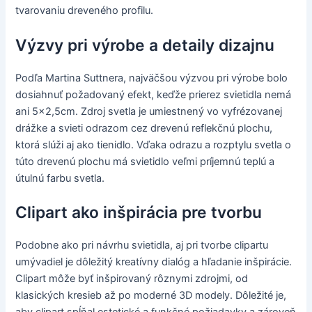
tvarovaniu dreveného profilu.
Výzvy pri výrobe a detaily dizajnu
Podľa Martina Suttnera, najväčšou výzvou pri výrobe bolo
dosiahnuť požadovaný efekt, keďže prierez svietidla nemá
ani 5x2,5cm. Zdroj svetla je umiestnený vo vyfrézovanej
drážke a svieti odrazom cez drevenú reflekčnú plochu,
ktorá slúži aj ako tienidlo. Vďaka odrazu a rozptylu svetla o
túto drevenú plochu má svietidlo veľmi príjemnú teplú a
útulnú farbu svetla.
Clipart ako inšpirácia pre tvorbu
Podobne ako pri návrhu svietidla, aj pri tvorbe clipartu
umývadiel je dôležitý kreatívny dialóg a hľadanie inšpirácie.
Clipart môže byť inšpirovaný rôznymi zdrojmi, od
klasických kresieb až po moderné 3D modely. Dôležité je,