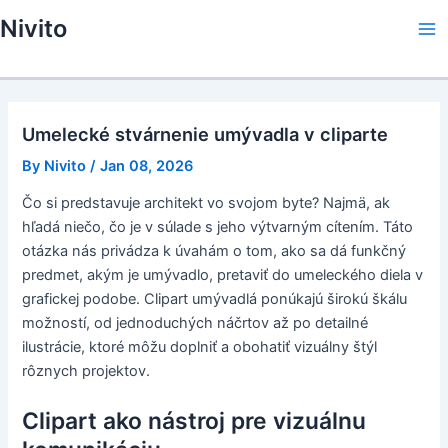
Skip
Nivito
to
Ma
content
Me
Umelecké stvárnenie umývadla v cliparte
By
Nivito
/
Jan 08, 2026
Čo si predstavuje architekt vo svojom byte? Najmä, ak
hľadá niečo, čo je v súlade s jeho výtvarným cítením. Táto
otázka nás privádza k úvahám o tom, ako sa dá funkčný
predmet, akým je umývadlo, pretaviť do umeleckého diela v
grafickej podobe. Clipart umývadlá ponúkajú širokú škálu
možností, od jednoduchých náčrtov až po detailné
ilustrácie, ktoré môžu doplniť a obohatiť vizuálny štýl
rôznych projektov.
Clipart ako nástroj pre vizuálnu