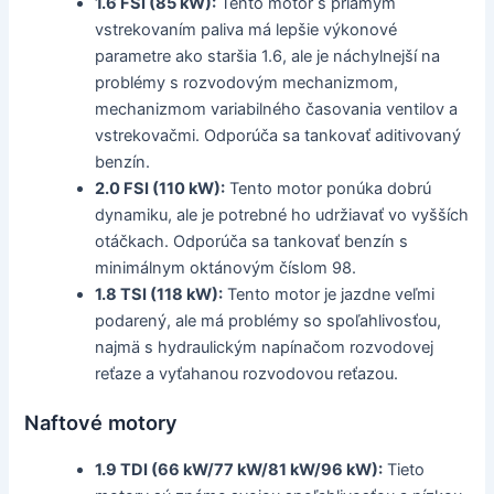
1.6 FSI (85 kW):
Tento motor s priamym
vstrekovaním paliva má lepšie výkonové
parametre ako staršia 1.6, ale je náchylnejší na
problémy s rozvodovým mechanizmom,
mechanizmom variabilného časovania ventilov a
vstrekovačmi. Odporúča sa tankovať aditivovaný
benzín.
2.0 FSI (110 kW):
Tento motor ponúka dobrú
dynamiku, ale je potrebné ho udržiavať vo vyšších
otáčkach. Odporúča sa tankovať benzín s
minimálnym oktánovým číslom 98.
1.8 TSI (118 kW):
Tento motor je jazdne veľmi
podarený, ale má problémy so spoľahlivosťou,
najmä s hydraulickým napínačom rozvodovej
reťaze a vyťahanou rozvodovou reťazou.
Naftové motory
1.9 TDI (66 kW/77 kW/81 kW/96 kW):
Tieto