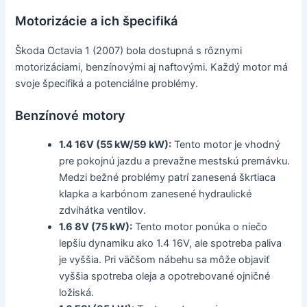
Motorizácie a ich špecifiká
Škoda Octavia 1 (2007) bola dostupná s rôznymi
motorizáciami, benzínovými aj naftovými. Každý motor má
svoje špecifiká a potenciálne problémy.
Benzínové motory
1.4 16V (55 kW/59 kW):
Tento motor je vhodný
pre pokojnú jazdu a prevažne mestskú premávku.
Medzi bežné problémy patrí zanesená škrtiaca
klapka a karbónom zanesené hydraulické
zdvihátka ventilov.
1.6 8V (75 kW):
Tento motor ponúka o niečo
lepšiu dynamiku ako 1.4 16V, ale spotreba paliva
je vyššia. Pri väčšom nábehu sa môže objaviť
vyššia spotreba oleja a opotrebované ojničné
ložiská.