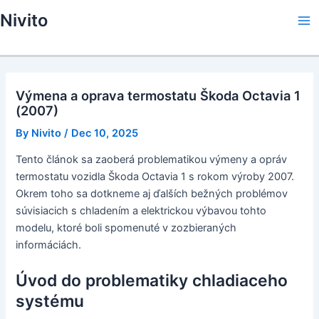
Skip
Nivito
to
Ma
content
Me
Výmena a oprava termostatu Škoda Octavia 1
(2007)
By
Nivito
/
Dec 10, 2025
Tento článok sa zaoberá problematikou výmeny a opráv
termostatu vozidla Škoda Octavia 1 s rokom výroby 2007.
Okrem toho sa dotkneme aj ďalších bežných problémov
súvisiacich s chladením a elektrickou výbavou tohto
modelu, ktoré boli spomenuté v zozbieraných
informáciách.
Úvod do problematiky chladiaceho
systému