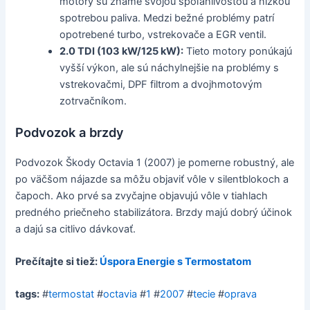
motory sú známe svojou spoľahlivosťou a nízkou
spotrebou paliva. Medzi bežné problémy patrí
opotrebené turbo, vstrekovače a EGR ventil.
2.0 TDI (103 kW/125 kW):
Tieto motory ponúkajú
vyšší výkon, ale sú náchylnejšie na problémy s
vstrekovačmi, DPF filtrom a dvojhmotovým
zotrvačníkom.
Podvozok a brzdy
Podvozok Škody Octavia 1 (2007) je pomerne robustný, ale
po väčšom nájazde sa môžu objaviť vôle v silentblokoch a
čapoch. Ako prvé sa zvyčajne objavujú vôle v tiahlach
predného priečneho stabilizátora. Brzdy majú dobrý účinok
a dajú sa citlivo dávkovať.
Prečítajte si tiež:
Úspora Energie s Termostatom
tags:
#
termostat
#
octavia
#
1
#
2007
#
tecie
#
oprava