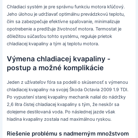
Chladiaci systém je pre správnu funkciu motora kľúčový.
Jeho úlohou je udržiavať optimálnu prevádzkovú teplotu,
čím sa zabezpečuje efektívne spaľovanie, minimalizuje
opotrebenie a predlžuje životnosť motora. Termostat je
dôležitou súčasťou tohto systému, reguluje prietok
chladiacej kvapaliny a tým aj teplotu motora.
Výmena chladiacej kvapaliny -
postup a možné komplikácie
Jeden z užívateľov fóra sa podelil o skúsenosť s výmenou
chladiacej kvapaliny na svojej Škoda Octavia 2009 1.9 TDI.
Po vypustení starej kvapaliny mechanik nalial do nádržky
2,6 litra čistej chladiacej kvapaliny s tým, že neskôr sa
dolejeme destilovaná voda. Po následnej jazde však
hladina kvapaliny zostala nad maximálnou ryskou.
Riešenie problému s nadmerným množstvom