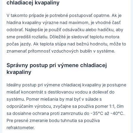
chladiacej kvapaliny
V takomto prípade je potrebné postupovať opatrne. Ak je
hladina kvapaliny výrazne nad maximom, je vhodné časť
odobrať. Najlepšie je použiť odsávačku alebo hadičku, aby
sme predišli rozliatiu. Dôležité je sledovať teplotu motora
počas jazdy. Ak teplota stúpa nad bežnú hodnotu, môže to
znamenať prítomnosť vzduchových bublín v systéme.
Správny postup pri výmene chladiacej
kvapaliny
Ideálny postup pri výmene chladiacej kvapaliny je postupne
miešať koncentrát s destilovanou vodou a dolievať do
systému. Pomer miešania by mal byť v súlade s
odporúčaním výrobcu, zvyčajne sa používa pomer 1:1, čím
sa dosiahne ochrana proti zamrznutiu do -35°C až -40°C.
Pre presné zmeranie bodu tuhnutia sa používa
refraktometer.