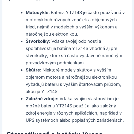
Motocykle:
Batéria YTZ14S je často používaná v
motocykloch rôznych značiek a objemových
tried, najmä v modeloch s vyšším výkonom a
náročnejšou elektronikou.
Štvorkolky:
Vďaka svojej odolnosti a
spoľahlivosti je batéria YTZ14S vhodná aj pre
štvorkolky, ktoré sú často vystavené náročným
prevádzkovým podmienkam.
Skútre:
Niektoré modely skútrov s vyšším
objemom motora a náročnejšou elektronikou
vyžadujú batériu s vyšším štartovacím prúdom,
akou je YTZ14S.
Záložné zdroje:
Vďaka svojim vlastnostiam je
možné batériu YTZ14S použiť aj ako záložný
zdroj energie v rôznych aplikáciách, napríklad v
UPS systémoch alebo poplašných zariadeniach.