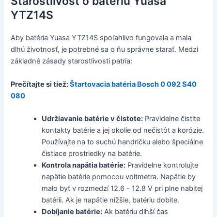
Starostlivosť o batériu Yuasa
YTZ14S
Aby batéria Yuasa YTZ14S spoľahlivo fungovala a mala
dlhú životnosť, je potrebné sa o ňu správne starať. Medzi
základné zásady starostlivosti patria:
Prečítajte si tiež:
Štartovacia batéria Bosch 0 092 S40
080
Udržiavanie batérie v čistote:
Pravidelne čistite
kontakty batérie a jej okolie od nečistôt a korózie.
Používajte na to suchú handričku alebo špeciálne
čistiace prostriedky na batérie.
Kontrola napätia batérie:
Pravidelne kontrolujte
napätie batérie pomocou voltmetra. Napätie by
malo byť v rozmedzí 12.6 - 12.8 V pri plne nabitej
batérii. Ak je napätie nižšie, batériu dobite.
Dobíjanie batérie:
Ak batériu dlhší čas