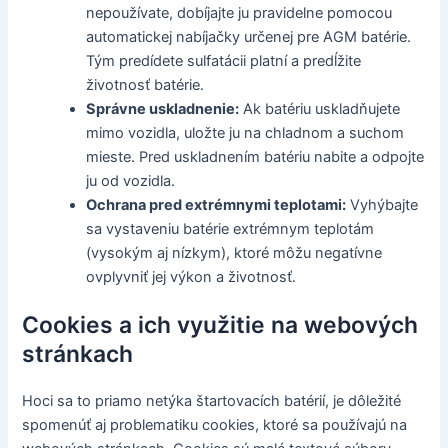
nepoužívate, dobíjajte ju pravidelne pomocou
automatickej nabíjačky určenej pre AGM batérie.
Tým predídete sulfatácii platní a predĺžite
životnosť batérie.
Správne uskladnenie:
Ak batériu uskladňujete
mimo vozidla, uložte ju na chladnom a suchom
mieste. Pred uskladnením batériu nabite a odpojte
ju od vozidla.
Ochrana pred extrémnymi teplotami:
Vyhýbajte
sa vystaveniu batérie extrémnym teplotám
(vysokým aj nízkym), ktoré môžu negatívne
ovplyvniť jej výkon a životnosť.
Cookies a ich využitie na webových
stránkach
Hoci sa to priamo netýka štartovacích batérií, je dôležité
spomenúť aj problematiku cookies, ktoré sa používajú na