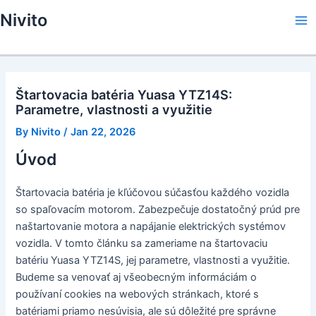
Skip
Nivito
to
Ma
content
Me
Štartovacia batéria Yuasa YTZ14S:
Parametre, vlastnosti a využitie
By
Nivito
/
Jan 22, 2026
Úvod
Štartovacia batéria je kľúčovou súčasťou každého vozidla
so spaľovacím motorom. Zabezpečuje dostatočný prúd pre
naštartovanie motora a napájanie elektrických systémov
vozidla. V tomto článku sa zameriame na štartovaciu
batériu Yuasa YTZ14S, jej parametre, vlastnosti a využitie.
Budeme sa venovať aj všeobecným informáciám o
používaní cookies na webových stránkach, ktoré s
batériami priamo nesúvisia, ale sú dôležité pre správne