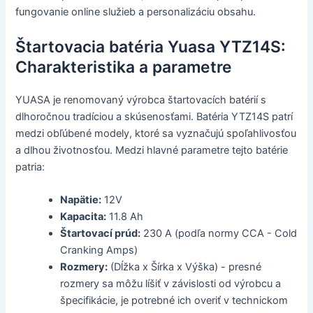
fungovanie online služieb a personalizáciu obsahu.
Štartovacia batéria Yuasa YTZ14S:
Charakteristika a parametre
YUASA je renomovaný výrobca štartovacích batérií s
dlhoročnou tradíciou a skúsenosťami. Batéria YTZ14S patrí
medzi obľúbené modely, ktoré sa vyznačujú spoľahlivosťou
a dlhou životnosťou. Medzi hlavné parametre tejto batérie
patria:
Napätie:
12V
Kapacita:
11.8 Ah
Štartovací prúd:
230 A (podľa normy CCA - Cold
Cranking Amps)
Rozmery:
(Dĺžka x Šírka x Výška) - presné
rozmery sa môžu líšiť v závislosti od výrobcu a
špecifikácie, je potrebné ich overiť v technickom