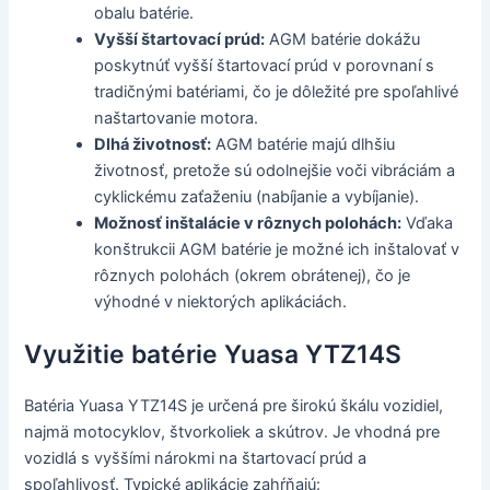
obalu batérie.
Vyšší štartovací prúd:
AGM batérie dokážu
poskytnúť vyšší štartovací prúd v porovnaní s
tradičnými batériami, čo je dôležité pre spoľahlivé
naštartovanie motora.
Dlhá životnosť:
AGM batérie majú dlhšiu
životnosť, pretože sú odolnejšie voči vibráciám a
cyklickému zaťaženiu (nabíjanie a vybíjanie).
Možnosť inštalácie v rôznych polohách:
Vďaka
konštrukcii AGM batérie je možné ich inštalovať v
rôznych polohách (okrem obrátenej), čo je
výhodné v niektorých aplikáciách.
Využitie batérie Yuasa YTZ14S
Batéria Yuasa YTZ14S je určená pre širokú škálu vozidiel,
najmä motocyklov, štvorkoliek a skútrov. Je vhodná pre
vozidlá s vyššími nárokmi na štartovací prúd a
spoľahlivosť. Typické aplikácie zahŕňajú: