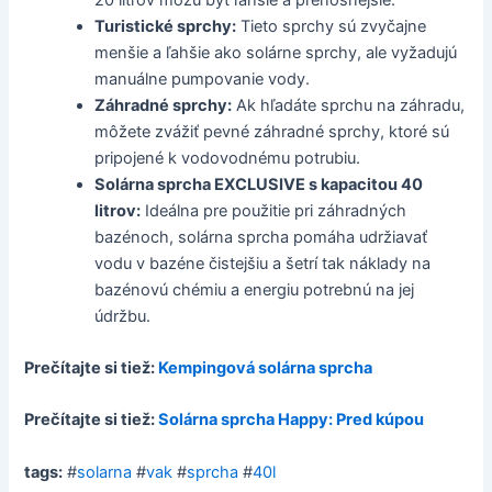
Turistické sprchy:
Tieto sprchy sú zvyčajne
menšie a ľahšie ako solárne sprchy, ale vyžadujú
manuálne pumpovanie vody.
Záhradné sprchy:
Ak hľadáte sprchu na záhradu,
môžete zvážiť pevné záhradné sprchy, ktoré sú
pripojené k vodovodnému potrubiu.
Solárna sprcha EXCLUSIVE s kapacitou 40
litrov:
Ideálna pre použitie pri záhradných
bazénoch, solárna sprcha pomáha udržiavať
vodu v bazéne čistejšiu a šetrí tak náklady na
bazénovú chémiu a energiu potrebnú na jej
údržbu.
Prečítajte si tiež:
Kempingová solárna sprcha
Prečítajte si tiež:
Solárna sprcha Happy: Pred kúpou
tags:
#
solarna
#
vak
#
sprcha
#
40l