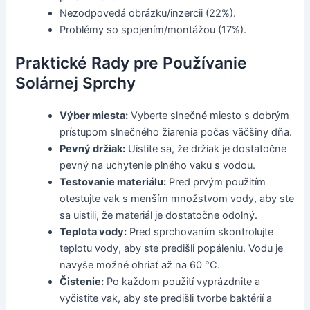
Nezodpovedá obrázku/inzercii (22%).
Problémy so spojením/montážou (17%).
Praktické Rady pre Používanie
Solárnej Sprchy
Výber miesta:
Vyberte slnečné miesto s dobrým
prístupom slnečného žiarenia počas väčšiny dňa.
Pevný držiak:
Uistite sa, že držiak je dostatočne
pevný na uchytenie plného vaku s vodou.
Testovanie materiálu:
Pred prvým použitím
otestujte vak s menším množstvom vody, aby ste
sa uistili, že materiál je dostatočne odolný.
Teplota vody:
Pred sprchovaním skontrolujte
teplotu vody, aby ste predišli popáleniu. Vodu je
navyše možné ohriať až na 60 °C.
Čistenie:
Po každom použití vyprázdnite a
vyčistite vak, aby ste predišli tvorbe baktérií a