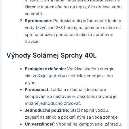
miesto. Čierna farba materiálu absorbuje slnečné
žiarenie a premieňa ho na teplo, čím ohrieva vodu
vo vnútri.
Sprchovanie:
Po dosiahnutí požadovanej teploty
vody (zvyčajne 2-3 hodiny na priamom slnku) sa
sprcha používa pomocou hadice a sprchovej
hlavice.
Výhody Solárnej Sprchy 40L
Ekologické riešenie:
Využíva slnečnú energiu,
čím znižuje spotrebu elektrickej energie alebo
plynu.
Prenosnosť:
Ľahká a skladná, ideálna pre
kempovanie a cestovanie. Zásobník na vodu je
možné jednoducho zrolovať.
Jednoduché použitie:
Stačí naplniť vodou,
zavesiť na slnko a počkať, kým sa voda zohreje.
Univerzálnosť:
Vhodná na kempovanie, záhradu,