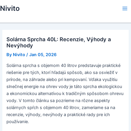
Skip
Nivito
to
Ma
content
Me
Solárna Sprcha 40L: Recenzie, Výhody a
Nevýhody
By
Nivito
/
Jan 05, 2026
Solárna sprcha s objemom 40 litrov predstavuje praktické
riešenie pre tých, ktorí hľadajú spôsob, ako sa osviežiť v
prírode, na záhrade alebo pri kempovaní. Vďaka využitiu
slnečnej energie na ohrev vody je táto sprcha ekologickou
a ekonomickou alternatívou k tradičným spôsobom ohrevu
vody. V tomto článku sa pozrieme na rôzne aspekty
solárnych spŕch s objemom 40 litrov, zameriame sa na
recenzie, výhody, nevýhody a praktické rady pre ich
používanie.