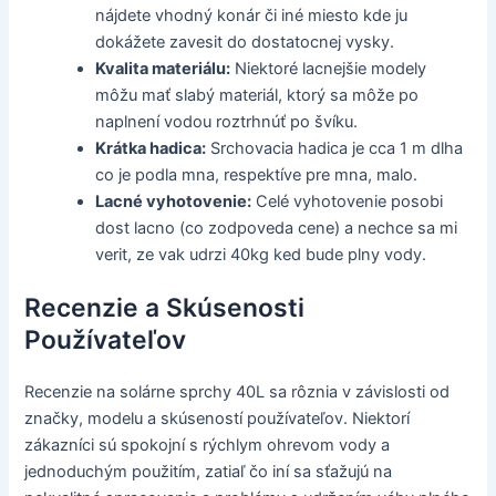
nájdete vhodný konár či iné miesto kde ju
dokážete zavesit do dostatocnej vysky.
Kvalita materiálu:
Niektoré lacnejšie modely
môžu mať slabý materiál, ktorý sa môže po
naplnení vodou roztrhnúť po švíku.
Krátka hadica:
Srchovacia hadica je cca 1 m dlha
co je podla mna, respektíve pre mna, malo.
Lacné vyhotovenie:
Celé vyhotovenie posobi
dost lacno (co zodpoveda cene) a nechce sa mi
verit, ze vak udrzi 40kg ked bude plny vody.
Recenzie a Skúsenosti
Používateľov
Recenzie na solárne sprchy 40L sa rôznia v závislosti od
značky, modelu a skúseností používateľov. Niektorí
zákazníci sú spokojní s rýchlym ohrevom vody a
jednoduchým použitím, zatiaľ čo iní sa sťažujú na