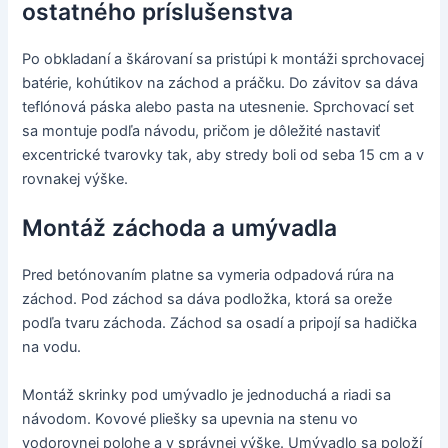
ostatného príslušenstva
Po obkladaní a škárovaní sa pristúpi k montáži sprchovacej
batérie, kohútikov na záchod a práčku. Do závitov sa dáva
teflónová páska alebo pasta na utesnenie. Sprchovací set
sa montuje podľa návodu, pričom je dôležité nastaviť
excentrické tvarovky tak, aby stredy boli od seba 15 cm a v
rovnakej výške.
Montáž záchoda a umývadla
Pred betónovaním platne sa vymeria odpadová rúra na
záchod. Pod záchod sa dáva podložka, ktorá sa oreže
podľa tvaru záchoda. Záchod sa osadí a pripojí sa hadička
na vodu.
Montáž skrinky pod umývadlo je jednoduchá a riadi sa
návodom. Kovové pliešky sa upevnia na stenu vo
vodorovnej polohe a v správnej výške. Umývadlo sa položí