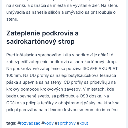
na skrinku a označia sa miesta na vyvŕtanie dier. Na stenu
umývadla sa nanesie silikón a umývadlo sa prišroubuje o
stenu.
Zateplenie podkrovia a
sadrokartónový strop
Pred inštaláciou sprchového kúta v podkroví je dôležité
zabezpečiť zateplenie podkrovia a sadrokartónový strop.
Na podkrokvové zateplenie sa používa ISOVER AKUPLAT
100mm. Na UD profily sa nalepí butylkaučuková tesniaca
páska a upevnia sa na steny. CD profily sa pripevňujú na
krokvy pomocou krokvových závesov. V miestach, kde
bude upevnené svetlo, sa prišroubuje OSB doska. Na
CDčka sa prilepia terčíky z obojstrannej pásky, na ktoré sa
prilepí parozábrana reflexnou frstvou smerom do interiéru.
tags:
#
rozvadzac
#
vody
#
sprchovy
#
kout