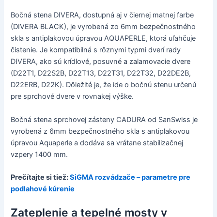
Bočná stena DIVERA, dostupná aj v čiernej matnej farbe
(DIVERA BLACK), je vyrobená zo 6mm bezpečnostného
skla s antiplakovou úpravou AQUAPERLE, ktorá uľahčuje
čistenie. Je kompatibilná s rôznymi typmi dverí rady
DIVERA, ako sú krídlové, posuvné a zalamovacie dvere
(D22T1, D22S2B, D22T13, D22T31, D22T32, D22DE2B,
D22ERB, D22K). Dôležité je, že ide o bočnú stenu určenú
pre sprchové dvere v rovnakej výške.
Bočná stena sprchovej zásteny CADURA od SanSwiss je
vyrobená z 6mm bezpečnostného skla s antiplakovou
úpravou Aquaperle a dodáva sa vrátane stabilizačnej
vzpery 1400 mm.
Prečítajte si tiež:
SiGMA rozvádzače – parametre pre
podlahové kúrenie
Zateplenie a tepelné mosty v