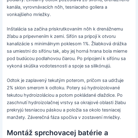
kanála, vyrovnávacích nôh, tesniaceho goliera a
vonkajšieho mriežky.
Inštalácia sa začína priskrutkovaním nôh k drenážnemu
žľabu a pripevnením k zemi. Sifón sa pripojí k otvoru
kanalizácie s minimálnym poklesom 1%. Žliabková drážka
sa umiestni do sifónu tak, aby jej horná hrana bola mierne
pod budúcou podlahovou čiarou. Po pripojení k sifónu sa
vykoná skúška vodotesnosti a spoje sa silikónujú.
Odtok je zaplavený tekutým poterom, pričom sa udržuje
2% sklon smerom k odtoku. Potery sú hydroizolované
tekutou hydroizoláciou a potom pokládané dlaždice. Po
zaschnutí hydroizolačnej vrstvy sa okrajové oblasti žlabu
prekryjú tesniacou páskou a položia sa okolo tesniacej
manžety. Záverečná fáza spočíva v zostavení mriežky.
Montáž sprchovacej batérie a