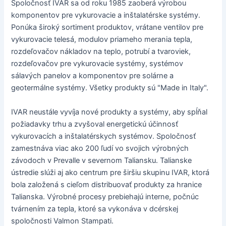
Spoločnosť IVAR sa od roku 1985 zaoberá výrobou
komponentov pre vykurovacie a inštalatérske systémy.
Ponúka široký sortiment produktov, vrátane ventilov pre
vykurovacie telesá, modulov priameho merania tepla,
rozdeľovačov nákladov na teplo, potrubí a tvaroviek,
rozdeľovačov pre vykurovacie systémy, systémov
sálavých panelov a komponentov pre solárne a
geotermálne systémy. Všetky produkty sú "Made in Italy".
IVAR neustále vyvíja nové produkty a systémy, aby spĺňal
požiadavky trhu a zvyšoval energetickú účinnosť
vykurovacích a inštalatérskych systémov. Spoločnosť
zamestnáva viac ako 200 ľudí vo svojich výrobných
závodoch v Prevalle v severnom Taliansku. Talianske
ústredie slúži aj ako centrum pre širšiu skupinu IVAR, ktorá
bola založená s cieľom distribuovať produkty za hranice
Talianska. Výrobné procesy prebiehajú interne, počnúc
tvárnením za tepla, ktoré sa vykonáva v dcérskej
spoločnosti Valmon Stampati.