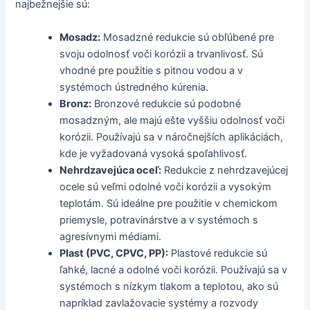
najbežnejšie sú:
Mosadz:
Mosadzné redukcie sú obľúbené pre
svoju odolnosť voči korózii a trvanlivosť. Sú
vhodné pre použitie s pitnou vodou a v
systémoch ústredného kúrenia.
Bronz:
Bronzové redukcie sú podobné
mosadzným, ale majú ešte vyššiu odolnosť voči
korózii. Používajú sa v náročnejších aplikáciách,
kde je vyžadovaná vysoká spoľahlivosť.
Nehrdzavejúca oceľ:
Redukcie z nehrdzavejúcej
ocele sú veľmi odolné voči korózii a vysokým
teplotám. Sú ideálne pre použitie v chemickom
priemysle, potravinárstve a v systémoch s
agresívnymi médiami.
Plast (PVC, CPVC, PP):
Plastové redukcie sú
ľahké, lacné a odolné voči korózii. Používajú sa v
systémoch s nízkym tlakom a teplotou, ako sú
napríklad zavlažovacie systémy a rozvody