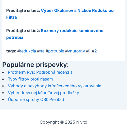
Prečítajte si tiež:
Výber Okuliarov s Nízkou Redukciou
Filtra
Prečítajte si tiež:
Rozmery redukcie komínového
potrubia
tags:
#
redukcia
#
na
#
potrubie
#
vnutorny
#
1
#
2
Populárne príspevky:
Protherm Rys: Podrobná recenzia
Typy filtrov proti riasam
Výhody a nevýhody infračerveného vykurovania
Výber drevenej kúpeľňovej predložky
Úsporné sprchy OBI: Prehľad
Copyright © 2025 Nivito