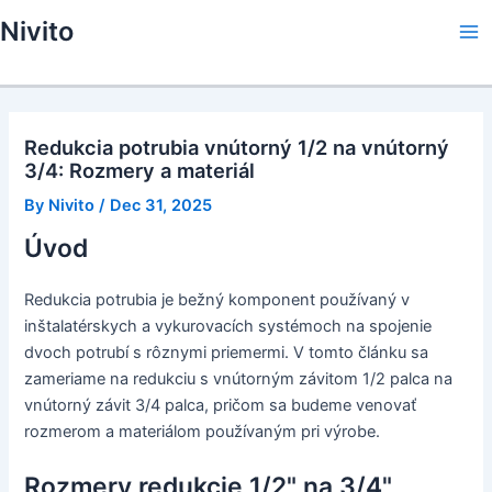
Skip
Nivito
to
Ma
content
Me
Redukcia potrubia vnútorný 1/2 na vnútorný
3/4: Rozmery a materiál
By
Nivito
/
Dec 31, 2025
Úvod
Redukcia potrubia je bežný komponent používaný v
inštalatérskych a vykurovacích systémoch na spojenie
dvoch potrubí s rôznymi priemermi. V tomto článku sa
zameriame na redukciu s vnútorným závitom 1/2 palca na
vnútorný závit 3/4 palca, pričom sa budeme venovať
rozmerom a materiálom používaným pri výrobe.
Rozmery redukcie 1/2" na 3/4"