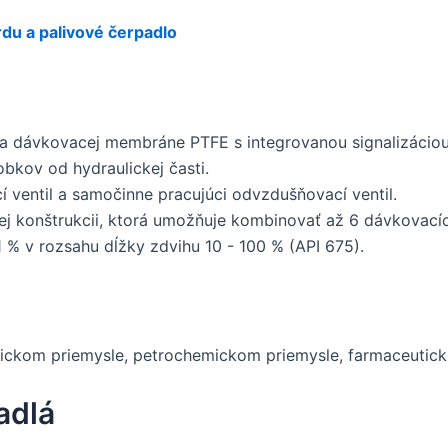
du a palivové čerpadlo
 dávkovacej membráne PTFE s integrovanou signalizáciou
bkov od hydraulickej časti.
í ventil a samočinne pracujúci odvzdušňovací ventil.
ej konštrukcii, ktorá umožňuje kombinovať až 6 dávkovacíc
 % v rozsahu dĺžky zdvihu 10 - 100 % (API 675).
ckom priemysle, petrochemickom priemysle, farmaceuticko
adlá