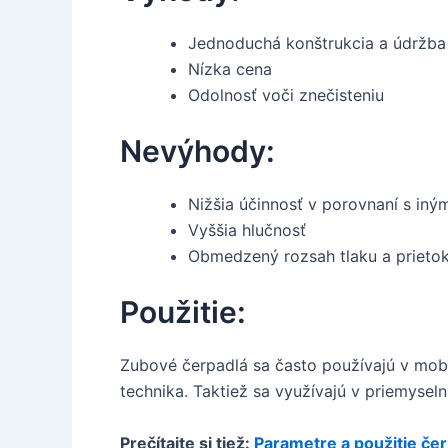
Jednoduchá konštrukcia a údržba
Nízka cena
Odolnosť voči znečisteniu
Nevýhody:
Nižšia účinnosť v porovnaní s iný
Vyššia hlučnosť
Obmedzený rozsah tlaku a prieto
Použitie:
Zubové čerpadlá sa často používajú v mobi
technika. Taktiež sa využívajú v priemysel
Prečítajte si tiež:
Parametre a použitie če