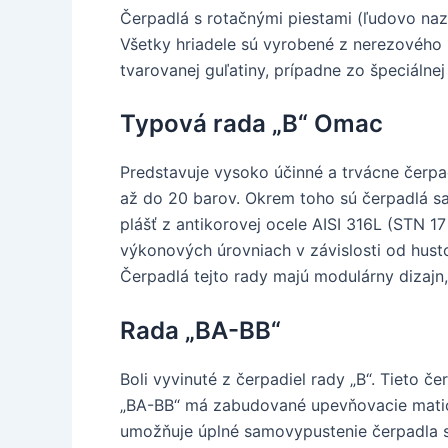
Čerpadlá s rotačnými piestami (ľudovo nazý
Všetky hriadele sú vyrobené z nerezového 
tvarovanej guľatiny, prípadne zo špeciálnej
Typová rada „B“ Omac
Predstavuje vysoko účinné a trvácne čerpad
až do 20 barov. Okrem toho sú čerpadlá sa
plášť z antikorovej ocele AISI 316L (STN 17
výkonových úrovniach v závislosti od hust
Čerpadlá tejto rady majú modulárny dizajn
Rada „BA-BB“
Boli vyvinuté z čerpadiel rady „B“. Tieto č
„BA-BB“ má zabudované upevňovacie matice 
umožňuje úplné samovypustenie čerpadla s 