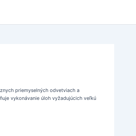
ôznych priemyselných odvetviach a
žňuje vykonávanie úloh vyžadujúcich veľkú