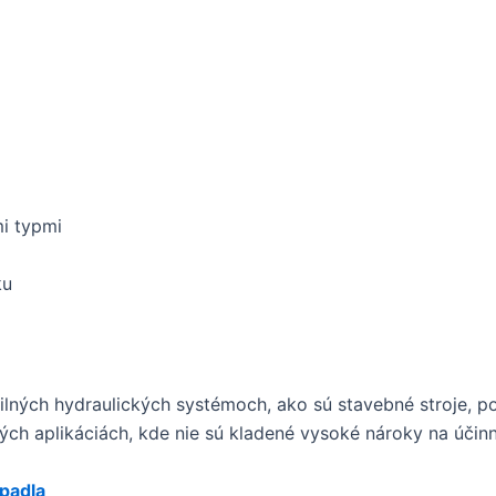
mi typmi
ku
lných hydraulických systémoch, ako sú stavebné stroje, p
ných aplikáciách, kde nie sú kladené vysoké nároky na účinn
rpadla