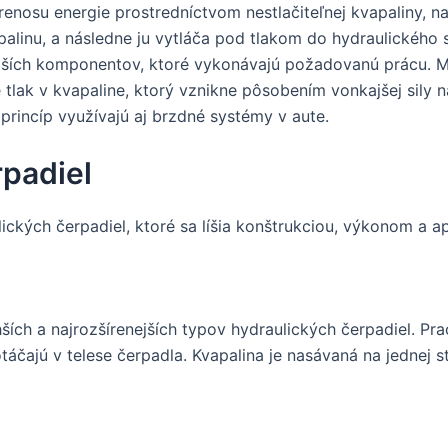
renosu energie prostredníctvom nestlačiteľnej kvapaliny, na
palinu, a následne ju vytláča pod tlakom do hydraulického
lších komponentov, ktoré vykonávajú požadovanú prácu. M
e tlak v kvapaline, ktorý vznikne pôsobením vonkajšej sily 
princíp využívajú aj brzdné systémy v aute.
rpadiel
ckých čerpadiel, ktoré sa líšia konštrukciou, výkonom a ap
ích a najrozšírenejších typov hydraulických čerpadiel. Pra
áčajú v telese čerpadla. Kvapalina je nasávaná na jednej s