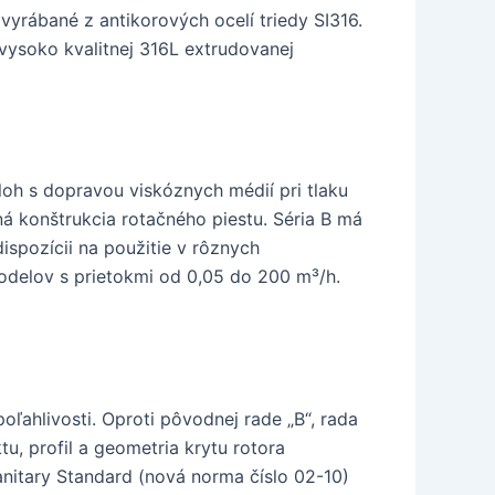
vyrábané z antikorových ocelí triedy SI316.
vysoko kvalitnej 316L extrudovanej
loh s dopravou viskóznych médií pri tlaku
á konštrukcia rotačného piestu. Séria B má
ispozícii na použitie v rôznych
modelov s prietokmi od 0,05 do 200 m³/h.
poľahlivosti. Oproti pôvodnej rade „B“, rada
, profil a geometria krytu rotora
anitary Standard (nová norma číslo 02-10)