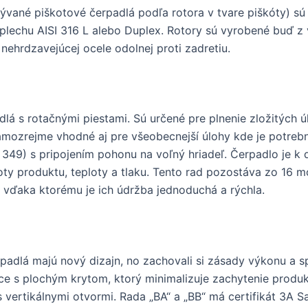
vané piškotové čerpadlá podľa rotora v tvare piškóty) sú 
plechu AISI 316 L alebo Duplex. Rotory sú vyrobené buď z 
 nehrdzavejúcej ocele odolnej proti zadretiu.
lá s rotačnými piestami. Sú určené pre plnenie zložitých ú
mozrejme vhodné aj pre všeobecnejší úlohy kde je potrebn
 349) s pripojením pohonu na voľný hriadeľ. Čerpadlo je k d
oty produktu, teploty a tlaku. Tento rad pozostáva zo 16 
, vďaka ktorému je ich údržba jednoduchá a rýchla.
erpadlá majú nový dizajn, no zachovali si zásady výkonu a s
s plochým krytom, ktorý minimalizuje zachytenie produktu
vertikálnymi otvormi. Rada „BA“ a „BB“ má certifikát 3A S