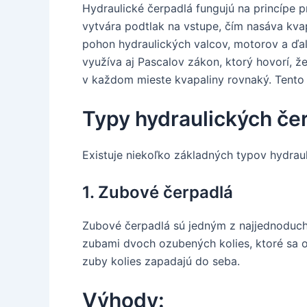
Hydraulické čerpadlá fungujú na princípe p
vytvára podtlak na vstupe, čím nasáva kva
pohon hydraulických valcov, motorov a ďa
využíva aj Pascalov zákon, ktorý hovorí, ž
v každom mieste kvapaliny rovnaký. Tento 
Typy hydraulických če
Existuje niekoľko základných typov hydrauli
1. Zubové čerpadlá
Zubové čerpadlá sú jedným z najjednoduchš
zubami dvoch ozubených kolies, ktoré sa ot
zuby kolies zapadajú do seba.
Výhody: