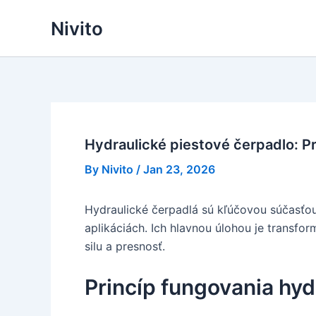
Skip
Nivito
to
content
Hydraulické piestové čerpadlo: Pri
By
Nivito
/
Jan 23, 2026
Hydraulické čerpadlá sú kľúčovou súčasťou
aplikáciách. Ich hlavnou úlohou je transfo
silu a presnosť.
Princíp fungovania hyd