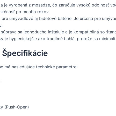
 je vyrobená z mosadze, čo zaručuje vysokú odolnosť voči 
funkčnosť po mnoho rokov.
 pre umývadlové aj bidetové batérie. Je určená pre umýv
u.
úprava sa jednoducho inštaluje a je kompatibilná so štan
 je hygienickejšie ako tradičné tiahlá, pretože sa minimali
 Špecifikácie
 má nasledujúce technické parametre:
z
ky (Push-Open)