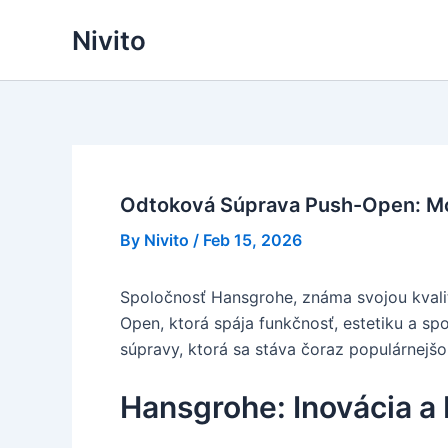
Skip
Nivito
to
content
Odtoková Súprava Push-Open: Mo
By
Nivito
/
Feb 15, 2026
Spoločnosť Hansgrohe, známa svojou kvali
Open, ktorá spája funkčnosť, estetiku a sp
súpravy, ktorá sa stáva čoraz populárnejš
Hansgrohe: Inovácia a 