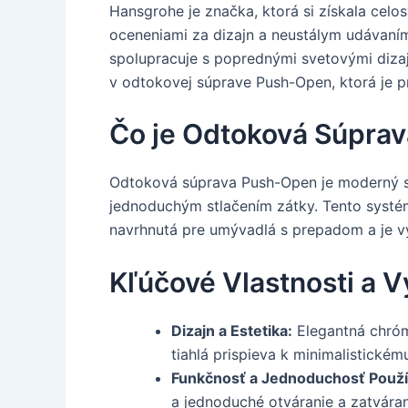
Hansgrohe je značka, ktorá si získala cel
oceneniami za dizajn a neustálym udávaní
spolupracuje s poprednými svetovými dizajn
v odtokovej súprave Push-Open, ktorá je pr
Čo je Odtoková Súpra
Odtoková súprava Push-Open je moderný sy
jednoduchým stlačením zátky. Tento systém
navrhnutá pre umývadlá s prepadom a je vyr
Kľúčové Vlastnosti a
Dizajn a Estetika:
Elegantná chróm
tiahlá prispieva k minimalistickém
Funkčnosť a Jednoduchosť Použí
a jednoduché otváranie a zatvára