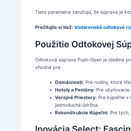
Tieto parametre zaručujú, že súprava je ko
Prečítajte si tiež:
Vodárenské odtokové rú
Použitie Odtokovej S
Odtoková súprava Push-Open je ideálna pre
vhodná pre:
Domácnosti:
Pre rodiny, ktoré hľa
Hotely a Penióny:
Pre ubytovacie 
Verejné Priestory:
Pre kúpeľne v r
jednoduchá údržba.
Rekonštrukcie Kúpeľní:
Pre tých, 
Inovácia Select: Fasci