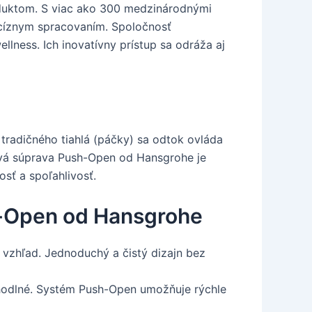
oduktom. S viac ako 300 medzinárodnými
ecíznym spracovaním. Spoločnosť
llness. Ich inovatívny prístup sa odráža aj
radičného tiahlá (páčky) sa odtok ovláda
ková súprava Push-Open od Hansgrohe je
sť a spoľahlivosť.
h-Open od Hansgrohe
zhľad. Jednoduchý a čistý dizajn bez
ohodlné. Systém Push-Open umožňuje rýchle