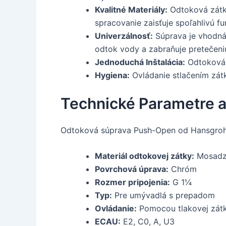
Kvalitné Materiály:
Odtoková zátka
spracovanie zaisťuje spoľahlivú 
Univerzálnosť:
Súprava je vhodná
odtok vody a zabraňuje pretečeni
Jednoduchá Inštalácia:
Odtoková s
Hygiena:
Ovládanie stlačením zátky
Technické Parametre a
Odtoková súprava Push-Open od Hansgrohe
Materiál odtokovej zátky:
Mosad
Povrchová úprava:
Chróm
Rozmer pripojenia:
G 1¼
Typ:
Pre umývadlá s prepadom
Ovládanie:
Pomocou tlakovej zát
ECAU:
E2, C0, A, U3