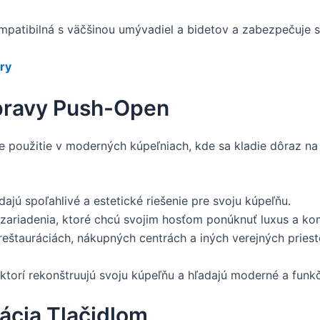
mpatibilná s väčšinou umývadiel a bidetov a zabezpečuje s
ry
úpravy Push-Open
 použitie v moderných kúpeľniach, kde sa kladie dôraz na 
dajú spoľahlivé a estetické riešenie pre svoju kúpeľňu.
zariadenia, ktoré chcú svojim hosťom ponúknuť luxus a ko
eštauráciách, nákupných centrách a iných verejných priest
ktorí rekonštruujú svoju kúpeľňu a hľadajú moderné a funkč
nácia Tlačidlom