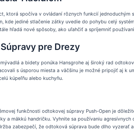
, ktorá spočíva v ovládaní rôznych funkcií jednoduchým st
, kde jediné stlačenie zátky uvedie do pohybu celý systém
tále hľadá nové spôsoby, ako uľahčiť a spríjemniť používa
 Súpravy pre Drezy
ývadlá a bidety ponúka Hansgrohe aj široký rad odtokov
acovali s úsporou miesta a väčšinu je možné pripojiť aj k
 celú kúpeľňu alebo kuchyňu.
émovej funkčnosti odtokovej súpravy Push-Open je dôležité 
edky a mäkkú handričku. Vyhnite sa používaniu agresívnych c
ržba zabezpečí, že odtoková súprava bude dlho vyzerať ak