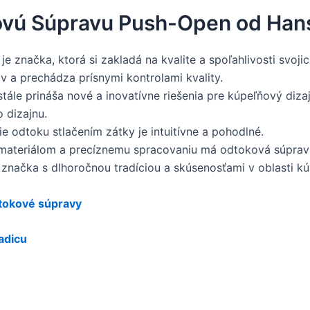
kovú Súpravu Push-Open od Han
e značka, ktorá si zakladá na kvalite a spoľahlivosti svo
ov a prechádza prísnymi kontrolami kvality.
ále prináša nové a inovatívne riešenia pre kúpeľňový diz
 dizajnu.
e odtoku stlačením zátky je intuitívne a pohodlné.
ateriálom a precíznemu spracovaniu má odtoková súprava
značka s dlhoročnou tradíciou a skúsenosťami v oblasti kú
tokové súpravy
adicu