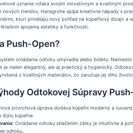
osvetové uznanie vďaka svojim inovatívnym a kvalitným pr
m nových trendov, Hansgrohe spája kreatívne nápady s pr
érmi, ktorí prinášajú nový pohľad na kúpeľňový dizajn a we
íkladom spojenia estetiky a funkčnosti.
va Push-Open?
stém ovládania odtoku umývadla alebo bidetu. Namiesto t
 je nielen elegantný, ale aj praktický a hygienický. Odto
obená z kvalitných materiálov, čo zaručuje jej dlhú životno
 Výhody Odtokovej Súpravy Pus
ová povrchová úprava dodáva kúpeľni moderný a luxusný v
u štýlu kúpeľne.
vania:
Ovládanie odtoku stlačením zátky je intuitívne a p
nie odtoku.