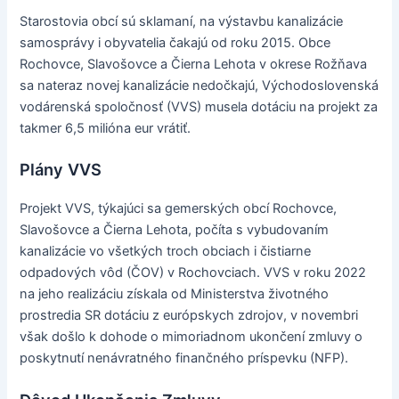
Starostovia obcí sú sklamaní, na výstavbu kanalizácie
samosprávy i obyvatelia čakajú od roku 2015. Obce
Rochovce, Slavošovce a Čierna Lehota v okrese Rožňava
sa nateraz novej kanalizácie nedočkajú, Východoslovenská
vodárenská spoločnosť (VVS) musela dotáciu na projekt za
takmer 6,5 milióna eur vrátiť.
Plány VVS
Projekt VVS, týkajúci sa gemerských obcí Rochovce,
Slavošovce a Čierna Lehota, počíta s vybudovaním
kanalizácie vo všetkých troch obciach i čistiarne
odpadových vôd (ČOV) v Rochovciach. VVS v roku 2022
na jeho realizáciu získala od Ministerstva životného
prostredia SR dotáciu z európskych zdrojov, v novembri
však došlo k dohode o mimoriadnom ukončení zmluvy o
poskytnutí nenávratného finančného príspevku (NFP).