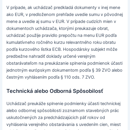
V prípade, ak uchádzač predkladá dokumenty v inej mene
ako EUR, v predloženom prehľade uvedie sumu v pôvodnej
mene a uvedie aj sumu v EUR. V prípade cudzích mien v
dokumentoch uchádzača, ktorými preukazuje obrat,
uchádzač použije pravidlo prepočtu na menu EUR podľa
kumulatívneho ročného kurzu relevantného roku obratu
podľa kurzového lístka ECB. Hospodársky subjekt môže
predbežne nahradiť doklady určené verejným
obstarávateľom na preukázanie splnenia podmienok účasti
jednotným európskym dokumentom podľa § 39 ZVO alebo
čestným vyhlásením podľa § 110 ods. 7 ZVO.
Technická alebo Odborná Spôsobilosť
Uchádzač preukáže splnenie podmienky účasti technickej
alebo odbornej spôsobilosti zoznamom stavebných prác
uskutočnených za predchádzajúcich päť rokov od
vyhlásenia verejného obstarávania s uvedením cien, miest