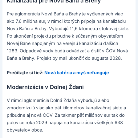
Kanalizácia pre Novú Baňu a Brehy
Pre aglomeráciu Nová Baňa a Brehy je vyčlenených viac
ako 7,6 milióna eur, v rámci ktorých pripoja na kanalizáciu
Novú Baňu a Brehy. Vybudujú 11,6 kilometra stokovej siete.
Po ukončení projektu pribudne k súčasným obyvateľom
Novej Bane napojeným na verejnú kanalizáciu ďalších
1283. Odpadové vody budú odvádzať a čistiť v ČOV Nová
Baňa a Brehy. Projekt by mali ukončiť do augusta 2028.
Prečítajte si tiež:
Nová batéria a myš nefunguje
Modernizácia v Dolnej Ždani
V rámci aglomerácie Dolná Ždaňa vybudujú alebo
zmodernizujú viac ako päť kilometrov kanalizačnej siete a
pribudne aj nová ČOV. Za takmer päť miliónov eur tak do
polovice roka 2029 napoja na kanalizáciu všetkých 638
obyvateľov obce.