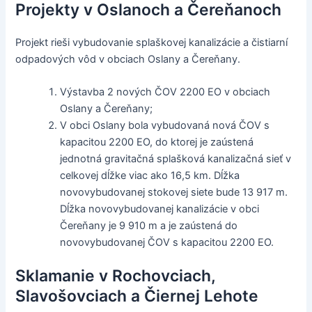
Projekty v Oslanoch a Čereňanoch
Projekt rieši vybudovanie splaškovej kanalizácie a čistiarní
odpadových vôd v obciach Oslany a Čereňany.
Výstavba 2 nových ČOV 2200 EO v obciach
Oslany a Čereňany;
V obci Oslany bola vybudovaná nová ČOV s
kapacitou 2200 EO, do ktorej je zaústená
jednotná gravitačná splašková kanalizačná sieť v
celkovej dĺžke viac ako 16,5 km. Dĺžka
novovybudovanej stokovej siete bude 13 917 m.
Dĺžka novovybudovanej kanalizácie v obci
Čereňany je 9 910 m a je zaústená do
novovybudovanej ČOV s kapacitou 2200 EO.
Sklamanie v Rochovciach,
Slavošovciach a Čiernej Lehote