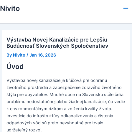
Skip
Nivito
to
Ma
content
Me
Výstavba Novej Kanalizácie pre Lepšiu
Budúcnosť Slovenských Spoločenstiev
By
Nivito
/
Jan 16, 2026
Úvod
Výstavba novej kanalizácie je kľúčová pre ochranu
životného prostredia a zabezpečenie zdravého životného
štýlu pre obyvateľov. Mnohé obce na Slovensku stále čelia
problému nedostatočnej alebo žiadnej kanalizácie, čo vedie
k environmentálnym rizikám a zníženiu kvality života.
Investície do infraštruktúry odkanalizovania a čistenia
odpadových vôd sú preto nevyhnutné pre trvalo
udržateľný rozvoj.