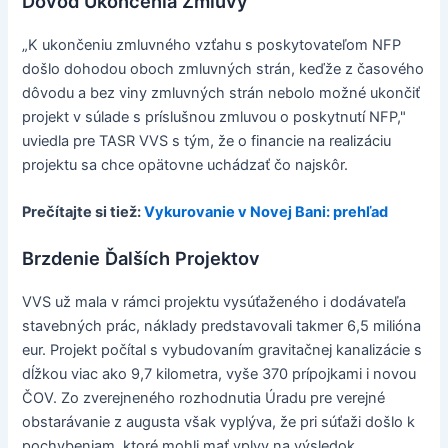
Dôvod Ukončenia Zmluvy
„K ukončeniu zmluvného vzťahu s poskytovateľom NFP
došlo dohodou oboch zmluvných strán, keďže z časového
dôvodu a bez viny zmluvných strán nebolo možné ukončiť
projekt v súlade s príslušnou zmluvou o poskytnutí NFP,"
uviedla pre TASR VVS s tým, že o financie na realizáciu
projektu sa chce opätovne uchádzať čo najskôr.
Prečítajte si tiež:
Vykurovanie v Novej Bani: prehľad
Brzdenie Ďalších Projektov
VVS už mala v rámci projektu vysúťaženého i dodávateľa
stavebných prác, náklady predstavovali takmer 6,5 milióna
eur. Projekt počítal s vybudovaním gravitačnej kanalizácie s
dĺžkou viac ako 9,7 kilometra, vyše 370 prípojkami i novou
ČOV. Zo zverejneného rozhodnutia Úradu pre verejné
obstarávanie z augusta však vyplýva, že pri súťaži došlo k
pochybeniam, ktoré mohli mať vplyv na výsledok