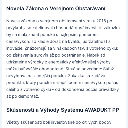
Novela Zákona o Verejnom Obstarávaní
Novela zákona o verejnom obstarávaní v roku 2016 po
prvýkrát jasne definovala hospodárnosť investícií: zákazka
by sa mala zadať ponuke s najlepším pomerom
cena/výkon. To kladie dôraz na kvalitu, udržateľnosť a
inovácie. Znázorňujú sa v nákladoch tzv. životného cyklu:
od získavania surovín až po odstránenie. Napríklad
udržateľné výrobky z energeticky efektívnejšej výroby
môžu byť vyššie ohodnotené. Stručne povedané: Súťaž
nevyhráva najlacnejšia ponuka. Zákazka sa zadáva
produktu, ktorý ponúka najlepší pomer cena/výkon počas
celého životného cyklu - od dokončenia počas prevádzky
až po demontáž.
Skúsenosti a Výhody Systému AWADUKT PP
Všetky skúsenosti boli investované do citlivých bodov: