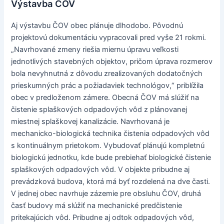
Výstavba ČOV
Aj výstavbu ČOV obec plánuje dlhodobo. Pôvodnú
projektovú dokumentáciu vypracovali pred vyše 21 rokmi.
„Navrhované zmeny riešia miernu úpravu veľkosti
jednotlivých stavebných objektov, pričom úprava rozmerov
bola nevyhnutná z dôvodu zrealizovaných dodatočných
prieskumných prác a požiadaviek technológov,“ priblížila
obec v predloženom zámere. Obecná ČOV má slúžiť na
čistenie splaškových odpadových vôd z plánovanej
miestnej splaškovej kanalizácie. Navrhovaná je
mechanicko-biologická technika čistenia odpadových vôd
s kontinuálnym prietokom. Vybudovať plánujú kompletnú
biologickú jednotku, kde bude prebiehať biologické čistenie
splaškových odpadových vôd. V objekte pribudne aj
prevádzková budova, ktorá má byť rozdelená na dve časti.
V jednej obec navrhuje zázemie pre obsluhu ČOV, druhá
časť budovy má slúžiť na mechanické predčistenie
pritekajúcich vôd. Pribudne aj odtok odpadových vôd,