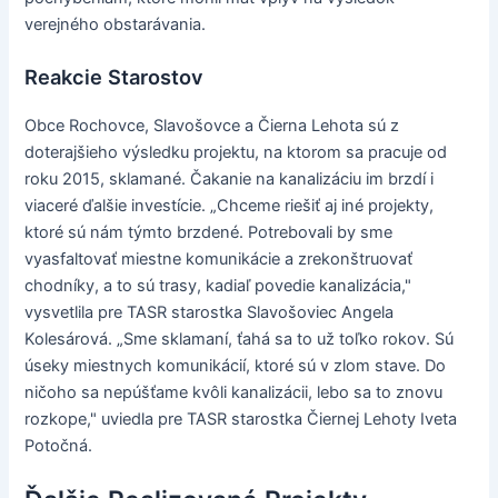
verejného obstarávania.
Reakcie Starostov
Obce Rochovce, Slavošovce a Čierna Lehota sú z
doterajšieho výsledku projektu, na ktorom sa pracuje od
roku 2015, sklamané. Čakanie na kanalizáciu im brzdí i
viaceré ďalšie investície. „Chceme riešiť aj iné projekty,
ktoré sú nám týmto brzdené. Potrebovali by sme
vyasfaltovať miestne komunikácie a zrekonštruovať
chodníky, a to sú trasy, kadiaľ povedie kanalizácia,"
vysvetlila pre TASR starostka Slavošoviec Angela
Kolesárová. „Sme sklamaní, ťahá sa to už toľko rokov. Sú
úseky miestnych komunikácií, ktoré sú v zlom stave. Do
ničoho sa nepúšťame kvôli kanalizácii, lebo sa to znovu
rozkope," uviedla pre TASR starostka Čiernej Lehoty Iveta
Potočná.