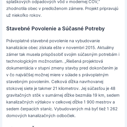
splaškových odpadových vôd v modernej ČOV,“
zhodnotila obec v predloženom zámere. Projekt pripravujú
už niekoľko rokov.
Stavebné Povolenie a Súčasné Potreby
Právoplatné stavebné povolenie na vybudovanie
kanalizácie obec získala ešte v novembri 2015. Aktuálny
zámer tak musela prispôsobiť svojim súčasným potrebám i
technologickým možnostiam. „Riešená projektová
dokumentácia v stupni zmeny stavby pred dokončením je
v čo najväčšej možnej miere v súlade s právoplatným
stavebným povolením. Celková dĺžka navrhovanej
stokovej siete je takmer 21 kilometrov. Jej súčasťou je 48
gravitačných stôk v sumárnej dĺžke bezmála 19 km, sedem
kanalizačných výtlakov v celkovej dĺžke 1 900 mestrov a
sedem čerpacích staníc. Vybudovaných má byť tiež 1 262
domových kanalizačných odbočiek.