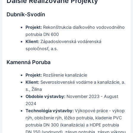
Ďalšie Realizované Projekty
Dubník-Svodín
Projekt:
Rekonštrukcia diaľkového vodovodného
potrubia DN 600
Klient:
Západoslovenská vodárenská
spoločnosť, a.s.
Kamenná Poruba
Projekt:
Rozšírenie kanalizácie
Klient:
Severoslovenské vodárne a kanalizácie, a.
s., Žilina
Obdobie výstavby:
November 2023 - August
2024
Technológia výstavby:
Výkopové práce - výkop
rýh, obloženie rýh, lôžko potrubia, kladenie PVC
potrubia DN 300 (kanalizácia) a HDPE potrubia
DN 150 (vodovod), zásyp potrubia, zásyp výkopu