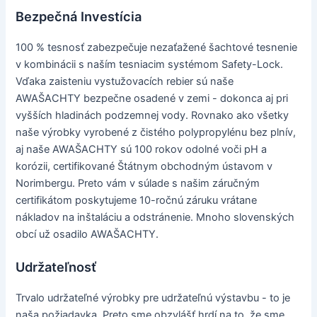
Bezpečná Investícia
100 % tesnosť zabezpečuje nezaťažené šachtové tesnenie
v kombinácii s naším tesniacim systémom Safety-Lock.
Vďaka zaisteniu vystužovacích rebier sú naše
AWAŠACHTY bezpečne osadené v zemi - dokonca aj pri
vyšších hladinách podzemnej vody. Rovnako ako všetky
naše výrobky vyrobené z čistého polypropylénu bez plnív,
aj naše AWAŠACHTY sú 100 rokov odolné voči pH a
korózii, certifikované Štátnym obchodným ústavom v
Norimbergu. Preto vám v súlade s našim záručným
certifikátom poskytujeme 10-ročnú záruku vrátane
nákladov na inštaláciu a odstránenie. Mnoho slovenských
obcí už osadilo AWAŠACHTY.
Udržateľnosť
Trvalo udržateľné výrobky pre udržateľnú výstavbu - to je
naša požiadavka. Preto sme obzvlášť hrdí na to, že sme