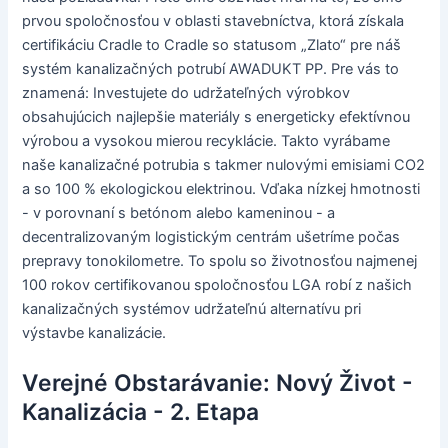
prvou spoločnosťou v oblasti stavebníctva, ktorá získala
certifikáciu Cradle to Cradle so statusom „Zlato“ pre náš
systém kanalizačných potrubí AWADUKT PP. Pre vás to
znamená: Investujete do udržateľných výrobkov
obsahujúcich najlepšie materiály s energeticky efektívnou
výrobou a vysokou mierou recyklácie. Takto vyrábame
naše kanalizačné potrubia s takmer nulovými emisiami CO2
a so 100 % ekologickou elektrinou. Vďaka nízkej hmotnosti
- v porovnaní s betónom alebo kameninou - a
decentralizovaným logistickým centrám ušetríme počas
prepravy tonokilometre. To spolu so životnosťou najmenej
100 rokov certifikovanou spoločnosťou LGA robí z našich
kanalizačných systémov udržateľnú alternatívu pri
výstavbe kanalizácie.
Verejné Obstarávanie: Nový Život -
Kanalizácia - 2. Etapa