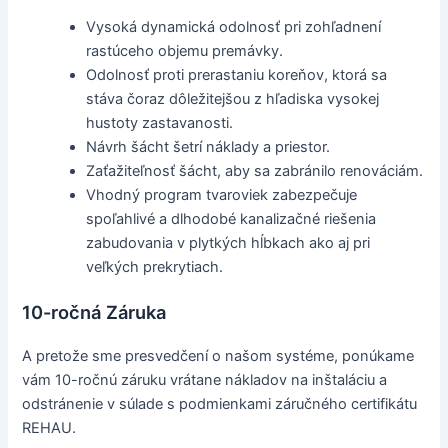
Vysoká dynamická odolnosť pri zohľadnení
rastúceho objemu premávky.
Odolnosť proti prerastaniu koreňov, ktorá sa
stáva čoraz dôležitejšou z hľadiska vysokej
hustoty zastavanosti.
Návrh šácht šetrí náklady a priestor.
Zaťažiteľnosť šácht, aby sa zabránilo renováciám.
Vhodný program tvaroviek zabezpečuje
spoľahlivé a dlhodobé kanalizačné riešenia
zabudovania v plytkých hĺbkach ako aj pri
veľkých prekrytiach.
10-ročná Záruka
A pretože sme presvedčení o našom systéme, ponúkame
vám 10-ročnú záruku vrátane nákladov na inštaláciu a
odstránenie v súlade s podmienkami záručného certifikátu
REHAU.