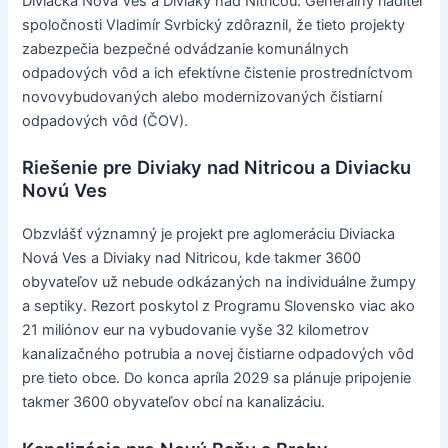
Diviacka Nová Ves a Diviaky nad Nitricou. Generálny riaditeľ
spoločnosti Vladimír Svrbický zdôraznil, že tieto projekty
zabezpečia bezpečné odvádzanie komunálnych
odpadových vôd a ich efektívne čistenie prostredníctvom
novovybudovaných alebo modernizovaných čistiarní
odpadových vôd (ČOV).
Riešenie pre Diviaky nad Nitricou a Diviacku
Novú Ves
Obzvlášť významný je projekt pre aglomeráciu Diviacka
Nová Ves a Diviaky nad Nitricou, kde takmer 3600
obyvateľov už nebude odkázaných na individuálne žumpy
a septiky. Rezort poskytol z Programu Slovensko viac ako
21 miliónov eur na vybudovanie vyše 32 kilometrov
kanalizačného potrubia a novej čistiarne odpadových vôd
pre tieto obce. Do konca apríla 2029 sa plánuje pripojenie
takmer 3600 obyvateľov obcí na kanalizáciu.