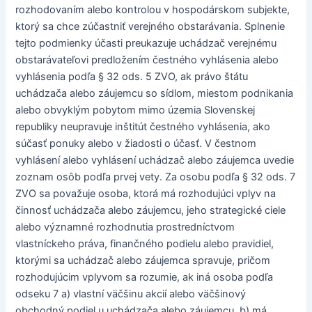
rozhodovaním alebo kontrolou v hospodárskom subjekte,
ktorý sa chce zúčastniť verejného obstarávania. Splnenie
tejto podmienky účasti preukazuje uchádzač verejnému
obstarávateľovi predložením čestného vyhlásenia alebo
vyhlásenia podľa § 32 ods. 5 ZVO, ak právo štátu
uchádzača alebo záujemcu so sídlom, miestom podnikania
alebo obvyklým pobytom mimo územia Slovenskej
republiky neupravuje inštitút čestného vyhlásenia, ako
súčasť ponuky alebo v žiadosti o účasť. V čestnom
vyhlásení alebo vyhlásení uchádzač alebo záujemca uvedie
zoznam osôb podľa prvej vety. Za osobu podľa § 32 ods. 7
ZVO sa považuje osoba, ktorá má rozhodujúci vplyv na
činnosť uchádzača alebo záujemcu, jeho strategické ciele
alebo významné rozhodnutia prostredníctvom
vlastníckeho práva, finančného podielu alebo pravidiel,
ktorými sa uchádzač alebo záujemca spravuje, pričom
rozhodujúcim vplyvom sa rozumie, ak iná osoba podľa
odseku 7 a) vlastní väčšinu akcií alebo väčšinový
obchodný podiel u uchádzača alebo záujemcu, b) má