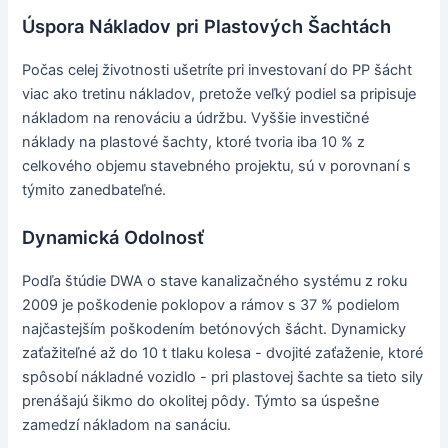
Úspora Nákladov pri Plastových Šachtách
Počas celej životnosti ušetríte pri investovaní do PP šácht
viac ako tretinu nákladov, pretože veľký podiel sa pripisuje
nákladom na renováciu a údržbu. Vyššie investičné
náklady na plastové šachty, ktoré tvoria iba 10 % z
celkového objemu stavebného projektu, sú v porovnaní s
týmito zanedbateľné.
Dynamická Odolnosť
Podľa štúdie DWA o stave kanalizačného systému z roku
2009 je poškodenie poklopov a rámov s 37 % podielom
najčastejším poškodením betónových šácht. Dynamicky
zaťažiteľné až do 10 t tlaku kolesa - dvojité zaťaženie, ktoré
spôsobí nákladné vozidlo - pri plastovej šachte sa tieto sily
prenášajú šikmo do okolitej pôdy. Týmto sa úspešne
zamedzí nákladom na sanáciu.