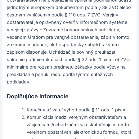
obstarávateľom na preukázanie splnenia podmienok účasti
jednotným európskym dokumentom podľa § 39 ZVO alebo
čestným vyhlásením podľa § 110 ods. 7 ZVO. Verejný
obstarávateľ je oprávnený overiť v informačnom systéme
verejnej správy - Zozname hospodárskych subjektov,
vedenom Úradom pre verejné obstarávanie, zápis v tomto
zozname v prípade, ak hospodársky subjekt takýmto
zápisom disponuje. Uchádzač je povinný preukázať
splnenie podmienok účasti podľa § 32 ods. 1 písm. e) ZVO
minimálne pre rozsah predmetu zákazky podľa výzvy na
predkladanie ponúk, resp. podľa týchto súťažných
podkladov.
Doplňujúce Informácie
Konečný užívateľ výhod podľa § 11 ods. 1 písm.
Komunikácia medzi verejným obstarávateľom a
záujemcami/uchádzačmi sa uskutočňuje v tomto
verejnom obstarávaní elektronickou formou, ktorá