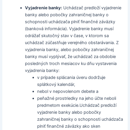
Vyjadrenie banky:
Uchádzač predloží vyjadrenie
banky alebo pobočky zahraničnej banky o
schopnosti uchádzača plniť finančné záväzky
(banková informácia). Vyjadrenie banky musí
odrážať skutočný stav v čase, v ktorom sa
uchádzač zúčastňuje verejného obstarávania. Z
vyjadrenia banky, alebo pobočky zahraničnej
banky musí vyplývať, že uchádzač za obdobie
posledných troch mesiacov ku dňu vystavenia
vyjadrenia banky:
v prípade splácania úveru dodržuje
splátkový kalendár,
nebol v nepovolenom debete a
peňažné prostriedky na jeho účte neboli
predmetom exekúcie.Uchádzač predloží
vyjadrenie banky alebo pobočky
zahraničnej banky o schopnosti uchádzača
plniť finančné záväzky ako sken