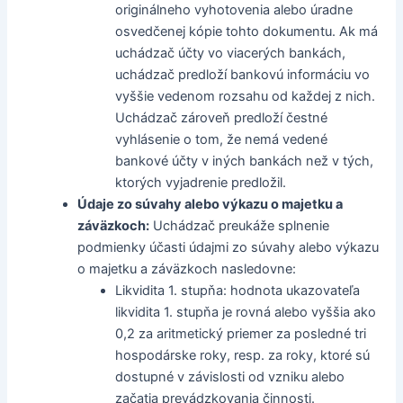
originálneho vyhotovenia alebo úradne
osvedčenej kópie tohto dokumentu. Ak má
uchádzač účty vo viacerých bankách,
uchádzač predloží bankovú informáciu vo
vyššie vedenom rozsahu od každej z nich.
Uchádzač zároveň predloží čestné
vyhlásenie o tom, že nemá vedené
bankové účty v iných bankách než v tých,
ktorých vyjadrenie predložil.
Údaje zo súvahy alebo výkazu o majetku a
záväzkoch:
Uchádzač preukáže splnenie
podmienky účasti údajmi zo súvahy alebo výkazu
o majetku a záväzkoch nasledovne:
Likvidita 1. stupňa: hodnota ukazovateľa
likvidita 1. stupňa je rovná alebo vyššia ako
0,2 za aritmetický priemer za posledné tri
hospodárske roky, resp. za roky, ktoré sú
dostupné v závislosti od vzniku alebo
začatia prevádzkovania činnosti.