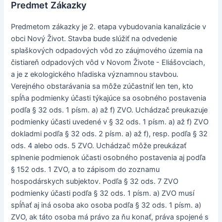
Predmet Zákazky
Predmetom zákazky je 2. etapa vybudovania kanalizácie v
obci Nový Život. Stavba bude slúžiť na odvedenie
splaškových odpadových vôd zo záujmového územia na
čistiareň odpadových vôd v Novom Živote - Eliášovciach,
a je z ekologického hľadiska významnou stavbou.
Verejného obstarávania sa môže zúčastniť len ten, kto
spĺňa podmienky účasti týkajúce sa osobného postavenia
podľa § 32 ods. 1 písm. a) až f) ZVO. Uchádzač preukazuje
podmienky účasti uvedené v § 32 ods. 1 písm. a) až f) ZVO
dokladmi podľa § 32 ods. 2 písm. a) až f), resp. podľa § 32
ods. 4 alebo ods. 5 ZVO. Uchádzač môže preukázať
splnenie podmienok účasti osobného postavenia aj podľa
§ 152 ods. 1 ZVO, a to zápisom do zoznamu
hospodárskych subjektov. Podľa § 32 ods. 7 ZVO
podmienky účasti podľa § 32 ods. 1 písm. a) ZVO musí
spĺňať aj iná osoba ako osoba podľa § 32 ods. 1 písm. a)
ZVO, ak táto osoba má právo za ňu konať, práva spojené s