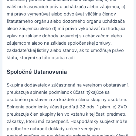
väčšinu hlasovacích práv u uchádzača alebo záujemcu, c)
má právo vymenúvať alebo odvolávať väčšinu členov
štatutárneho orgánu alebo dozorného orgánu uchádzača
alebo záujemcu alebo d) má právo vykonávať rozhodujúci
vplyv na základe dohody uzavretej s uchádzačom alebo
záujemcom alebo na základe spoločenskej zmluvy,
zakladateľskej listiny alebo stanov, ak to umožňuje právo
štátu, ktorými sa táto osoba riadi.
Spoločné Ustanovenia
Skupina dodávateľov zúčastnená na verejnom obstarávaní,
preukazuje splnenie podmienok účasti týkajúce sa
osobného postavenia za každého člena skupiny osobitne.
Splnenie podmienky účasti podľa § 32 ods. 1 písm. e) ZVO
preukazuje člen skupiny len vo vzťahu k tej časti predmetu
zákazky, ktorú má zabezpečiť. Hospodársky subjekt môže
predbežne nahradiť doklady určené verejným