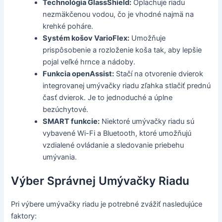
Technológia GlassShield:
Oplachuje riadu
nezmäkčenou vodou, čo je vhodné najmä na
krehké poháre.
Systém košov VarioFlex:
Umožňuje
prispôsobenie a rozloženie koša tak, aby lepšie
pojal veľké hrnce a nádoby.
Funkcia openAssist:
Stačí na otvorenie dvierok
integrovanej umývačky riadu zľahka stlačiť prednú
časť dvierok. Je to jednoduché a úplne
bezúchytové.
SMART funkcie:
Niektoré umývačky riadu sú
vybavené Wi-Fi a Bluetooth, ktoré umožňujú
vzdialené ovládanie a sledovanie priebehu
umývania.
Výber Správnej Umývačky Riadu
Pri výbere umývačky riadu je potrebné zvážiť nasledujúce
faktory: