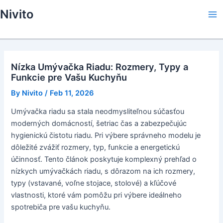
Skip
Nivito
to
Ma
content
Me
Nízka Umývačka Riadu: Rozmery, Typy a
Funkcie pre Vašu Kuchyňu
By
Nivito
/
Feb 11, 2026
Umývačka riadu sa stala neodmysliteľnou súčasťou
moderných domácností, šetriac čas a zabezpečujúc
hygienickú čistotu riadu. Pri výbere správneho modelu je
dôležité zvážiť rozmery, typ, funkcie a energetickú
účinnosť. Tento článok poskytuje komplexný prehľad o
nízkych umývačkách riadu, s dôrazom na ich rozmery,
typy (vstavané, voľne stojace, stolové) a kľúčové
vlastnosti, ktoré vám pomôžu pri výbere ideálneho
spotrebiča pre vašu kuchyňu.