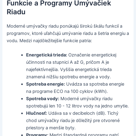
Funkcie a Programy Umývačiek
Riadu
Moderné umývačky riadu ponúkajú širokú škálu funkcií a
programov, ktoré uľahčujú umývanie riadu a šetria energiu a
vodu. Medzi najdôležitejšie funkcie patria:
Energetická trieda:
Označenie energetickej
účinnosti na stupnici A až G, pričom A je
najefektívnejšia. Vyššia energetická trieda
znamená nižšiu spotrebu energie a vody.
Spotreba energie:
Uvádza sa spotreba energie
na programe ECO na 100 cyklov (kWh).
Spotreba vody:
Moderné umývačky riadu
spotrebujú len 10 - 12 litrov vody na jedno umytie.
Hlučnosť:
Udáva sa v decibeloch (dB). Tichý
chod umývačky riadu je dôležitý pre otvorené
priestory a menšie byty.
Programy:
Medzi štandardné programy patrí