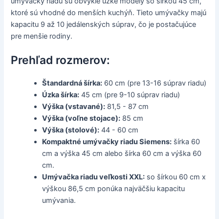
umývačky riadu sú obvykle úzke modely so šírkou 45 cm,
ktoré sú vhodné do menších kuchýň. Tieto umývačky majú
kapacitu 9 až 10 jedálenských súprav, čo je postačujúce
pre menšie rodiny.
Prehľad rozmerov:
Štandardná šírka:
60 cm (pre 13-16 súprav riadu)
Úzka šírka:
45 cm (pre 9-10 súprav riadu)
Výška (vstavané):
81,5 - 87 cm
Výška (voľne stojace):
85 cm
Výška (stolové):
44 - 60 cm
Kompaktné umývačky riadu Siemens:
šírka 60
cm a výška 45 cm alebo šírka 60 cm a výška 60
cm.
Umývačka riadu veľkosti XXL:
so šírkou 60 cm x
výškou 86,5 cm ponúka najväčšiu kapacitu
umývania.