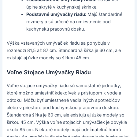
úplne skryté v kuchynskej skrinke.
Podstavné umývačky riadu:
Majú štandardné
rozmery a sú určené na umiestnenie pod
kuchynskú pracovnú dosku.
Výška vstavaných umývačiek riadu sa pohybuje v
rozmedzí 81,5 až 87 cm. Štandardná šírka je 60 cm, ale
existujú aj úzke modely so šírkou 45 cm.
Voľne Stojace Umývačky Riadu
Voľne stojace umývačky riadu sú samostatné jednotky,
ktoré možno umiestniť kdekoľvek s prístupom k vode a
odtoku. Môžu byť umiestnené vedľa iných spotrebičov
alebo v priestore pod kuchynskou pracovnou doskou.
Štandardná šírka je 60 cm, ale existujú aj úzke modely so
šírkou 45 cm. Výška voľne stojacich umývačiek je obvykle
okolo 85 cm. Niektoré modely majú odnímateľnú hornú
dosku, čo umožňuje čiastočné zabudovanie do kuchynskej