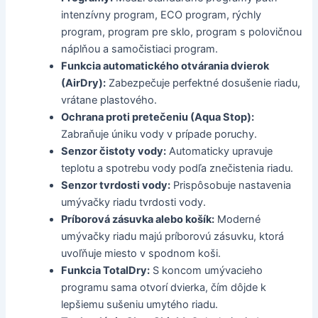
intenzívny program, ECO program, rýchly
program, program pre sklo, program s polovičnou
náplňou a samočistiaci program.
Funkcia automatického otvárania dvierok
(AirDry):
Zabezpečuje perfektné dosušenie riadu,
vrátane plastového.
Ochrana proti pretečeniu (Aqua Stop):
Zabraňuje úniku vody v prípade poruchy.
Senzor čistoty vody:
Automaticky upravuje
teplotu a spotrebu vody podľa znečistenia riadu.
Senzor tvrdosti vody:
Prispôsobuje nastavenia
umývačky riadu tvrdosti vody.
Príborová zásuvka alebo košík:
Moderné
umývačky riadu majú príborovú zásuvku, ktorá
uvoľňuje miesto v spodnom koši.
Funkcia TotalDry:
S koncom umývacieho
programu sama otvorí dvierka, čím dôjde k
lepšiemu sušeniu umytého riadu.