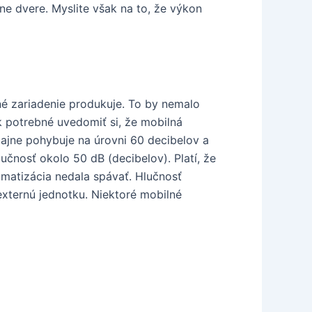
ne dvere. Myslite však na to, že výkon
ané zariadenie produkuje. To by nemalo
k potrebné uvedomiť si, že mobilná
čajne pohybuje na úrovni 60 decibelov a
učnosť okolo 50 dB (decibelov). Platí, že
limatizácia nedala spávať. Hlučnosť
externú jednotku. Niektoré mobilné