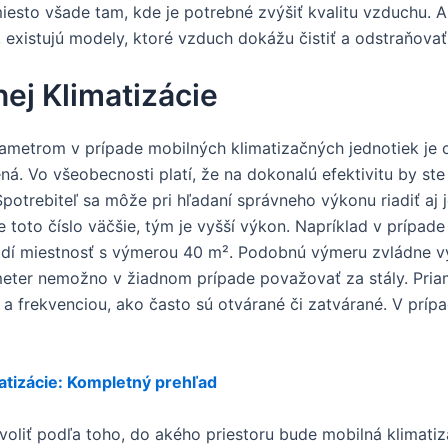
miesto všade tam, kde je potrebné zvýšiť kvalitu vzduchu. A
 existujú modely, ktoré vzduch dokážu čistiť a odstraňovať
ej Klimatizácie
ametrom v prípade mobilných klimatizačných jednotiek je c
ená. Vo všeobecnosti platí, že na dokonalú efektivitu by ste
otrebiteľ sa môže pri hľadaní správneho výkonu riadiť aj 
 toto číslo väčšie, tým je vyšší výkon. Napríklad v prípad
dí miestnosť s výmerou 40 m². Podobnú výmeru zvládne vyc
ter nemožno v žiadnom prípade považovať za stály. Priamo
a frekvenciou, ako často sú otvárané či zatvárané. V prípa
atizácie: Kompletný prehľad
voliť podľa toho, do akého priestoru bude mobilná klimatiz