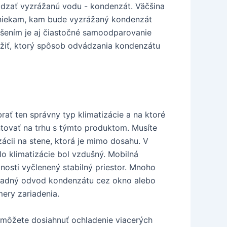
ádzať vyzrážanú vodu - kondenzát. Väčšina
o niekam, kam bude vyzrážaný kondenzát
ešením je aj čiastočné samoodparovanie
ážiť, ktorý spôsob odvádzania kondenzátu
rať ten správny typ klimatizácie a na ktoré
ntovať na trhu s týmto produktom. Musíte
zácii na stene, ktorá je mimo dosahu. V
lo klimatizácie bol vzdušný. Mobilná
nosti vyčlenený stabilný priestor. Mnoho
rípadný odvod kondenzátu cez okno alebo
mery zariadenia.
y môžete dosiahnuť ochladenie viacerých