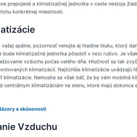
ne prepojené a klimatizačnej jednotke v ceste nestoja žiad
lohu konkrétnej miestnosti.
atizácie
 vašej spálne, pozornosť venujte aj hladine hluku, ktorý d
 bude klimatizačná jednotka pôsobiť v noci rušivo. Je vša
hladzovanie vzduchu počas celého dňa. Hlučnosť sa tak zvy
ntovaných klimatizácií. Najtichšie klimatizácie uvádzajú hl
sť klimatizácie. Nemusíte sa však báť, že by vám mobilná k
ad centrálnym klimatizáciám na stenu, ktoré majú dokonca 
ázory a skúsenosti
vanie Vzduchu