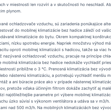
ch v miestnosti len rozvíri a v skutočnosti ho neschladí. Aby
acim plynom.
ývané ochladzovače vzduchu, sú zariadenia ponúkajúce alt
nvestovať do mobilnej klimatizácie bez hadice záleží od vaš
adávané klimatizácie do bytu. Okrem kompaktnej konštrukc
áciami, nízku spotrebu energie. Napriek množstvu výhod má
itu oproti mobilnej klimatizácii s hadicou, takže sa viac 
náč nazývaná ochladzovač vzduchu, pracuje na princípe ch
e mobilná klimatizácia bez hadice nedokáže vychladiť pries
miestnosti približne o 3 °C. Prenosná klimatizácia bez vývo
alebo nástennú klimatizáciu, a potrebujú vychladiť menšiu mi
áž a ani búracie práce ako v prípade nástennej klimatizáci
kov, pretože vďaka účinným filtrom dokáže zachytiť aj malé
dzi najdôležitejšie parametre pri výbere mobilnej klimatizá
uchu úzko súvisí s výkonom ventilátora a udáva sa v m3/h. 
tami nad 500 m3/h. Na mobilných klimatizáciách bez vývodu