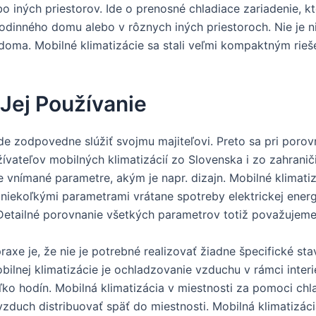
o iných priestorov. Ide o prenosné chladiace zariadenie, 
rodinného domu alebo v rôznych iných priestoroch. Nie je n
 doma. Mobilné klimatizácie sa stali veľmi kompaktným rie
 Jej Používanie
de zodpovedne slúžiť svojmu majiteľovi. Preto sa pri porov
ívateľov mobilných klimatizácií zo Slovenska i zo zahranič
ne vnímané parametre, akým je napr. dizajn. Mobilné klimati
iekoľkými parametrami vrátane spotreby elektrickej energi
Detailné porovnanie všetkých parametrov totiž považujeme 
raxe je, že nie je potrebné realizovať žiadne špecifické 
ilnej klimatizácie je ochladzovanie vzduchu v rámci interi
koľko hodín. Mobilná klimatizácia v miestnosti za pomoci c
 vzduch distribuovať späť do miestnosti. Mobilná klimatizá