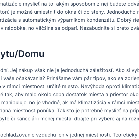
imatizácie myslieť na to, akým spôsobom z nej budete odv
ktorú je možné umiestniť do okna či do steny. Jednoduch
matizácia s automatickým výparníkom kondenzátu. Dobrý ri
 v nádobke, no väčšina sa odparí. Nezabudnite si preto zv
Bytu/Domu
ní. Jej nákup však nie je jednoduchá záležitosť. Ako si vyb
ili vaše očakávania? Prinášame vám pár tipov, ako sa zorie
e v rámci miestnosti určité miesto. Nevýhoda oproti klimati
é tak, aby malo okolo seba dostatok miesta a priestor oko
 manipuluje, no je vhodné, ak má klimatizácia v rámci miest
é daná miestnosť ponúka. Takisto je potrebné myslieť na p
byte či kancelárii menej miesta, dbajte pri výbere aj na roz
 ochladzovanie vzduchu len v jednej miestnosti. Teoretick