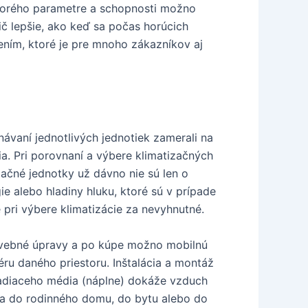
ktorého parametre a schopnosti možno
ič lepšie, ako keď sa počas horúcich
šením, ktoré je pre mnoho zákazníkov aj
návaní jednotlivých jednotiek zamerali na
ia. Pri porovnaní a výbere klimatizačných
začné jednotky už dávno nie sú len o
e alebo hladiny hluku, ktoré sú v prípade
pri výbere klimatizácie za nevyhnutné.
stavebné úpravy a po kúpe možno mobilnú
éru daného priestoru. Inštalácia a montáž
hladiaceho média (náplne) dokáže vzduch
cia do rodinného domu, do bytu alebo do