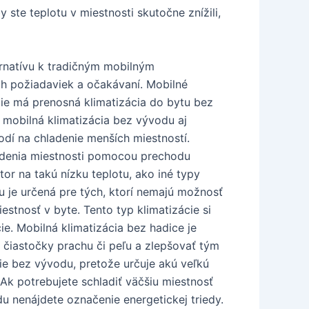
 ste teplotu v miestnosti skutočne znížili,
ernatívu k tradičným mobilným
ich požiadaviek a očakávaní. Mobilné
ie má prenosná klimatizácia do bytu bez
 mobilná klimatizácia bez vývodu aj
hodí na chladenie menších miestností.
ladenia miestnosti pomocou prechodu
tor na takú nízku teplotu, ako iné typy
du je určená pre tých, ktorí nemajú možnosť
estnosť v byte. Tento typ klimatizácie si
e. Mobilná klimatizácia bez hadice je
 čiastočky prachu či peľu a zlepšovať tým
cie bez vývodu, pretože určuje akú veľkú
Ak potrebujete schladiť väčšiu miestnosť
 nenájdete označenie energetickej triedy.