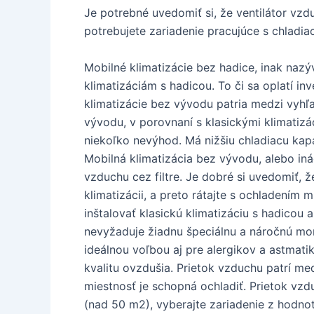
Je potrebné uvedomiť si, že ventilátor vzdu
potrebujete zariadenie pracujúce s chladi
Mobilné klimatizácie bez hadice, inak naz
klimatizáciám s hadicou. To či sa oplatí i
klimatizácie bez vývodu patria medzi vyhľ
vývodu, v porovnaní s klasickými klimatiz
niekoľko nevýhod. Má nižšiu chladiacu kapac
Mobilná klimatizácia bez vývodu, alebo i
vzduchu cez filtre. Je dobré si uvedomiť, ž
klimatizácii, a preto rátajte s ochladením 
inštalovať klasickú klimatizáciu s hadicou 
nevyžaduje žiadnu špeciálnu a náročnú mont
ideálnou voľbou aj pre alergikov a astmati
kvalitu ovzdušia. Prietok vzduchu patrí me
miestnosť je schopná ochladiť. Prietok vzd
(nad 50 m2), vyberajte zariadenie z hodno