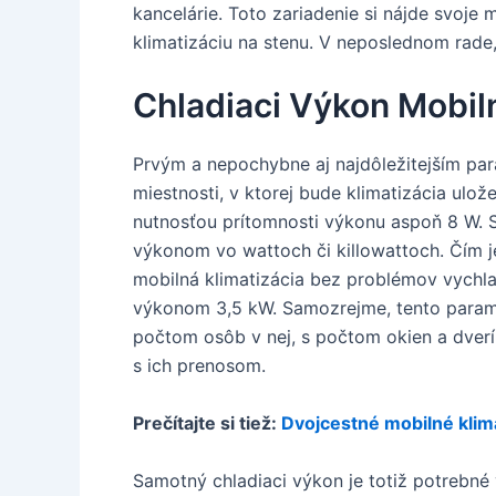
kancelárie. Toto zariadenie si nájde svoje 
klimatizáciu na stenu. V neposlednom rade,
Chladiaci Výkon Mobiln
Prvým a nepochybne aj najdôležitejším par
miestnosti, v ktorej bude klimatizácia ulož
nutnosťou prítomnosti výkonu aspoň 8 W. Sp
výkonom vo wattoch či killowattoch. Čím je
mobilná klimatizácia bez problémov vychla
výkonom 3,5 kW. Samozrejme, tento parame
počtom osôb v nej, s počtom okien a dverí 
s ich prenosom.
Prečítajte si tiež:
Dvojcestné mobilné klim
Samotný chladiaci výkon je totiž potrebné 