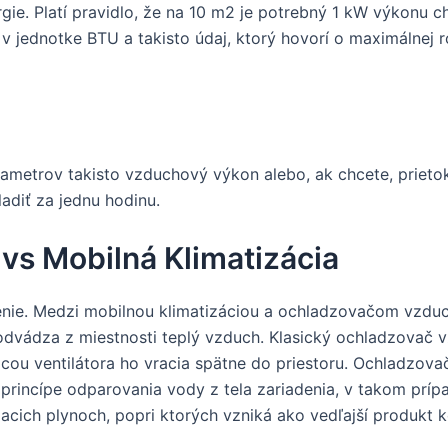
ergie. Platí pravidlo, že na 10 m2 je potrebný 1 kW výkonu
jednotke BTU a takisto údaj, ktorý hovorí o maximálnej ro
ametrov takisto vzduchový výkon alebo, ak chcete, prieto
adiť za jednu hodinu.
s Mobilná Klimatizácia
nie. Medzi mobilnou klimatizáciou a ochladzovačom vzduch
odvádza z miestnosti teplý vzduch. Klasický ochladzovač 
cou ventilátora ho vracia spätne do priestoru. Ochladzov
princípe odparovania vody z tela zariadenia, v takom príp
acich plynoch, popri ktorých vzniká ako vedľajší produkt 