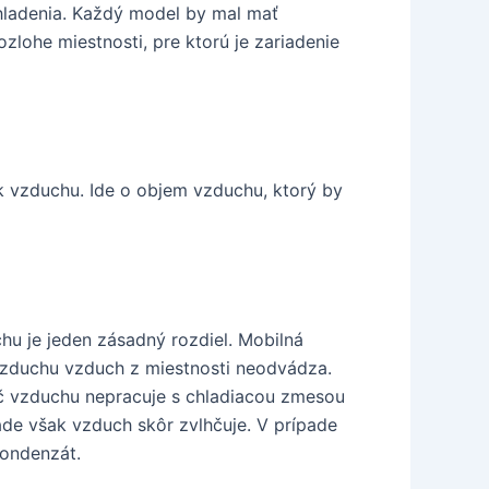
 chladenia. Každý model by mal mať
zlohe miestnosti, pre ktorú je zariadenie
k vzduchu. Ide o objem vzduchu, ktorý by
u je jeden zásadný rozdiel. Mobilná
vzduchu vzduch z miestnosti neodvádza.
ač vzduchu nepracuje s chladiacou zmesou
ade však vzduch skôr zvlhčuje. V prípade
kondenzát.