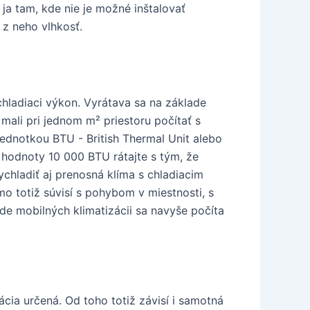
 ja tam, kde nie je možné inštalovať
 z neho vlhkosť.
hladiaci výkon. Vyrátava sa na základe
 mali pri jednom m² priestoru počítať s
jednotkou BTU - British Thermal Unit alebo
e hodnoty 10 000 BTU rátajte s tým, že
hladiť aj prenosná klíma s chladiacim
 totiž súvisí s pohybom v miestnosti, s
de mobilných klimatizácii sa navyše počíta
ácia určená. Od toho totiž závisí i samotná