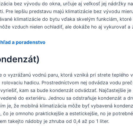
zácia bez vývodu do okna, určuje aj veľkosť jej nádržky na
i. Pre lepšiu predstavu majú klimatizácie bez vývodu mieru
dávané klimatizácie do bytu vďaka skvelým funkciám, ktoré
ôže vzduch nielen ochladiť, ale dokáže ho aj vykurovať a 
ehľad a poradenstvo
ondenzát)
e o vyzrážanú vodnú paru, ktorá vzniká pri strete teplého 
rolovaciu hadicu. Prostredníctvom nej odvádza vodu preč 
vyriešiť, kam sa bude kondenzát odvádzať. Najčastejšie j
yvedené do exteriéru. Jednou sa odstraňuje kondenzát a d
šením je, že mobilná klimatizácia môže byť vybavená konde
 čo je omnoho praktickejšie a estetickejšie, no je potre
em takejto nádoby je zhruba od 0,4 až po 1 liter.