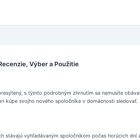
Recenzie, Výber a Použitie
a presýtený, s týmto podrobným zhrnutím sa nemusíte obáva
 pri kúpe svojho nového spoločníka v domácnosti sledovať.
ch stávajú vyhľadávaným spoločníkom počas horúcich dní a 