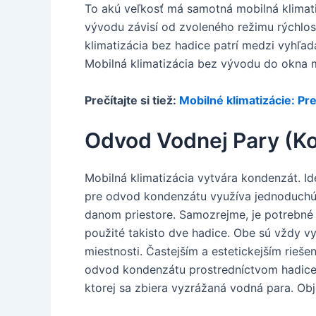
To akú veľkosť má samotná mobilná klimati
vývodu závisí od zvoleného režimu rýchlost
klimatizácia bez hadice patrí medzi vyhľa
Mobilná klimatizácia bez vývodu do okna m
Prečítajte si tiež:
Mobilné klimatizácie: Pr
Odvod Vodnej Pary (K
Mobilná klimatizácia vytvára kondenzát. Id
pre odvod kondenzátu využíva jednoduchú 
danom priestore. Samozrejme, je potrebné 
použité takisto dve hadice. Obe sú vždy v
miestnosti. Častejším a estetickejším rie
odvod kondenzátu prostredníctvom hadice,
ktorej sa zbiera vyzrážaná vodná para. Obj