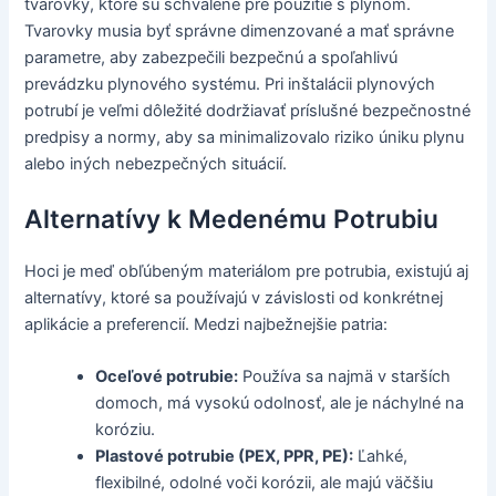
tvarovky, ktoré sú schválené pre použitie s plynom.
Tvarovky musia byť správne dimenzované a mať správne
parametre, aby zabezpečili bezpečnú a spoľahlivú
prevádzku plynového systému. Pri inštalácii plynových
potrubí je veľmi dôležité dodržiavať príslušné bezpečnostné
predpisy a normy, aby sa minimalizovalo riziko úniku plynu
alebo iných nebezpečných situácií.
Alternatívy k Medenému Potrubiu
Hoci je meď obľúbeným materiálom pre potrubia, existujú aj
alternatívy, ktoré sa používajú v závislosti od konkrétnej
aplikácie a preferencií. Medzi najbežnejšie patria:
Oceľové potrubie:
Používa sa najmä v starších
domoch, má vysokú odolnosť, ale je náchylné na
koróziu.
Plastové potrubie (PEX, PPR, PE):
Ľahké,
flexibilné, odolné voči korózii, ale majú väčšiu