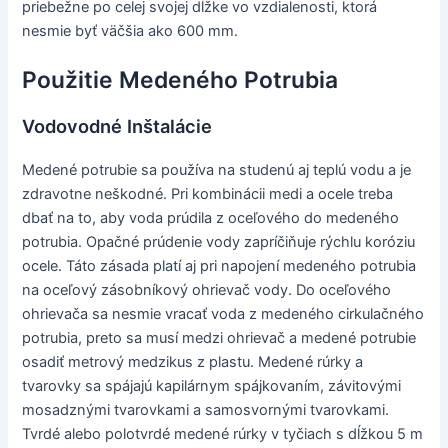
priebežne po celej svojej dĺžke vo vzdialenosti, ktorá
nesmie byť väčšia ako 600 mm.
Použitie Medeného Potrubia
Vodovodné Inštalácie
Medené potrubie sa používa na studenú aj teplú vodu a je
zdravotne neškodné. Pri kombinácii medi a ocele treba
dbať na to, aby voda prúdila z oceľového do medeného
potrubia. Opačné prúdenie vody zapríčiňuje rýchlu koróziu
ocele. Táto zásada platí aj pri napojení medeného potrubia
na oceľový zásobníkový ohrievač vody. Do oceľového
ohrievača sa nesmie vracať voda z medeného cirkulačného
potrubia, preto sa musí medzi ohrievač a medené potrubie
osadiť metrový medzikus z plastu. Medené rúrky a
tvarovky sa spájajú kapilárnym spájkovaním, závitovými
mosadznými tvarovkami a samosvornými tvarovkami.
Tvrdé alebo polotvrdé medené rúrky v tyčiach s dĺžkou 5 m