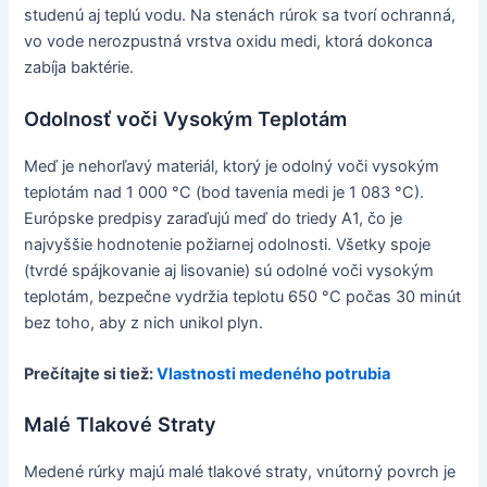
studenú aj teplú vodu. Na stenách rúrok sa tvorí ochranná,
vo vode nerozpustná vrstva oxidu medi, ktorá dokonca
zabíja baktérie.
Odolnosť voči Vysokým Teplotám
Meď je nehorľavý materiál, ktorý je odolný voči vysokým
teplotám nad 1 000 °C (bod tavenia medi je 1 083 °C).
Európske predpisy zaraďujú meď do triedy A1, čo je
najvyššie hodnotenie požiarnej odolnosti. Všetky spoje
(tvrdé spájkovanie aj lisovanie) sú odolné voči vysokým
teplotám, bezpečne vydržia teplotu 650 °C počas 30 minút
bez toho, aby z nich unikol plyn.
Prečítajte si tiež:
Vlastnosti medeného potrubia
Malé Tlakové Straty
Medené rúrky majú malé tlakové straty, vnútorný povrch je