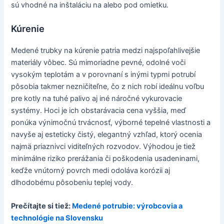
sú vhodné na inštaláciu na alebo pod omietku.
Kúrenie
Medené trubky na kúrenie patria medzi najspoľahlivejšie
materiály vôbec. Sú mimoriadne pevné, odolné voči
vysokým teplotám a v porovnaní s inými typmi potrubí
pôsobia takmer nezničiteľne, čo z nich robí ideálnu voľbu
pre kotly na tuhé palivo aj iné náročné vykurovacie
systémy. Hoci je ich obstarávacia cena vyššia, meď
ponúka výnimočnú trvácnosť, výborné tepelné vlastnosti a
navyše aj esteticky čistý, elegantný vzhľad, ktorý ocenia
najmä priaznivci viditeľných rozvodov. Výhodou je tiež
minimálne riziko prerážania či poškodenia usadeninami,
keďže vnútorný povrch medi odoláva korózii aj
dlhodobému pôsobeniu teplej vody.
Prečítajte si tiež:
Medené potrubie: výrobcovia a
technológie na Slovensku