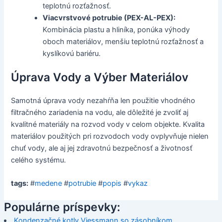
teplotnú rozťažnosť.
Viacvrstvové potrubie (PEX-AL-PEX):
Kombinácia plastu a hliníka, ponúka výhody
oboch materiálov, menšiu teplotnú rozťažnosť a
kyslíkovú bariéru.
Úprava Vody a Výber Materiálov
Samotná úprava vody nezahŕňa len použitie vhodného
filtračného zariadenia na vodu, ale dôležité je zvoliť aj
kvalitné materiály na rozvod vody v celom objekte. Kvalita
materiálov použitých pri rozvodoch vody ovplyvňuje nielen
chuť vody, ale aj jej zdravotnú bezpečnosť a životnosť
celého systému.
tags:
#
medene
#
potrubie
#
popis
#
vykaz
Populárne príspevky:
Kondenzačné kotly Viessmann so zásobníkom