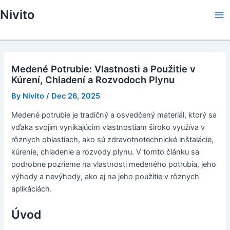
Skip
Nivito
to
Ma
content
Me
Medené Potrubie: Vlastnosti a Použitie v
Kúrení, Chladení a Rozvodoch Plynu
By
Nivito
/
Dec 26, 2025
Medené potrubie je tradičný a osvedčený materiál, ktorý sa
vďaka svojim vynikajúcim vlastnostiam široko využíva v
rôznych oblastiach, ako sú zdravotnotechnické inštalácie,
kúrenie, chladenie a rozvody plynu. V tomto článku sa
podrobne pozrieme na vlastnosti medeného potrubia, jeho
výhody a nevýhody, ako aj na jeho použitie v rôznych
aplikáciách.
Úvod