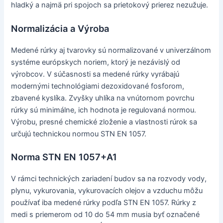
hladký a najmä pri spojoch sa prietokový prierez nezužuje.
Normalizácia a Výroba
Medené rúrky aj tvarovky sú normalizované v univerzálnom
systéme európskych noriem, ktorý je nezávislý od
výrobcov. V súčasnosti sa medené rúrky vyrábajú
modernými technológiami dezoxidované fosforom,
zbavené kyslíka. Zvyšky uhlíka na vnútornom povrchu
rúrky sú minimálne, ich hodnota je regulovaná normou.
Výrobu, presné chemické zloženie a vlastnosti rúrok sa
určujú technickou normou STN EN 1057.
Norma STN EN 1057+A1
V rámci technických zariadení budov sa na rozvody vody,
plynu, vykurovania, vykurovacích olejov a vzduchu môžu
používať iba medené rúrky podľa STN EN 1057. Rúrky z
medi s priemerom od 10 do 54 mm musia byť označené