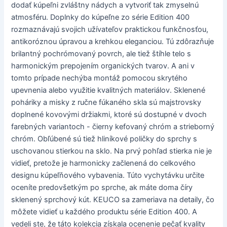
dodať kúpeľni zvláštny nádych a vytvoriť tak zmyselnú
atmosféru. Doplnky do kúpeľne zo série Edition 400
rozmaznávajú svojich užívateľov praktickou funkčnosťou,
antikoróznou úpravou a krehkou eleganciou. Tú zdôrazňuje
brilantný pochrómovaný povrch, ale tiež štíhle telo s
harmonickým prepojením organických tvarov. A ani v
tomto prípade nechýba montáž pomocou skrytého
upevnenia alebo využitie kvalitných materiálov. Sklenené
poháriky a misky z ručne fúkaného skla sú majstrovsky
doplnené kovovými držiakmi, ktoré sú dostupné v dvoch
farebných variantoch - čierny kefovaný chróm a strieborný
chróm. Obľúbené sú tiež hliníkové poličky do sprchy s
uschovanou stierkou na sklo. Na prvý pohľad stierka nie je
vidieť, pretože je harmonicky začlenená do celkového
designu kúpeľňového vybavenia. Túto vychytávku určite
oceníte predovšetkým po sprche, ak máte doma číry
sklenený sprchový kút. KEUCO sa zameriava na detaily, čo
môžete vidieť u každého produktu série Edition 400. A
vedeli ste, že táto kolekcia získala ocenenie pečať kvality