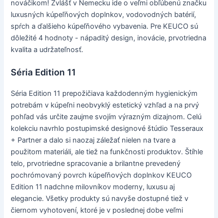
nováčikom! Zvlášť v Nemecku ide o veľmi obľúbenú značku
luxusných kúpeľňových doplnkov, vodovodných batérií,
spŕch a ďalšieho kúpeľňového vybavenia. Pre KEUCO sú
dôležité 4 hodnoty - nápaditý design, inovácie, prvotriedna
kvalita a udržateľnosť.
Séria Edition 11
Séria Edition 11 prepožičiava každodenným hygienickým
potrebám v kúpeľni neobvyklý estetický vzhľad a na prvý
pohľad vás určite zaujme svojím výrazným dizajnom. Celú
kolekciu navrhlo postupimské designové štúdio Tesseraux
+ Partner a dalo si naozaj záležať nielen na tvare a
použitom materiáli, ale tiež na funkčnosti produktov. Štíhle
telo, prvotriedne spracovanie a brilantne prevedený
pochrómovaný povrch kúpeľňových doplnkov KEUCO
Edition 11 nadchne milovníkov moderny, luxusu aj
elegancie. Všetky produkty sú navyše dostupné tiež v
čiernom vyhotovení, ktoré je v poslednej dobe veľmi