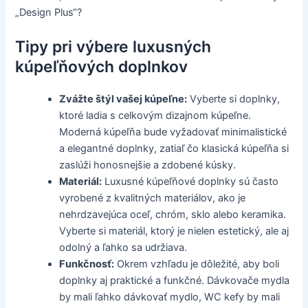
„Design Plus“?
Tipy pri výbere luxusných
kúpeľňových doplnkov
Zvážte štýl vašej kúpeľne:
Vyberte si doplnky,
ktoré ladia s celkovým dizajnom kúpeľne.
Moderná kúpeľňa bude vyžadovať minimalistické
a elegantné doplnky, zatiaľ čo klasická kúpeľňa si
zaslúži honosnejšie a zdobené kúsky.
Materiál:
Luxusné kúpeľňové doplnky sú často
vyrobené z kvalitných materiálov, ako je
nehrdzavejúca oceľ, chróm, sklo alebo keramika.
Vyberte si materiál, ktorý je nielen estetický, ale aj
odolný a ľahko sa udržiava.
Funkčnosť:
Okrem vzhľadu je dôležité, aby boli
doplnky aj praktické a funkčné. Dávkovače mydla
by mali ľahko dávkovať mydlo, WC kefy by mali