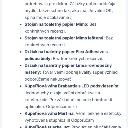
potrebovala pre dekor! Záložky dobre oddeľujú
mydlo, takže schne tak, ako má. Je veľmi OK,
spĺňa moje očakávania :)
Stojan na toaletný papier Mimo:
Bez
konkrétnych recenzií.
Stojan na toaletný papier Mimo leštený:
Bez
konkrétnych recenzií.
Držiak na toaletný papier Flex Adhesive s
policou biely:
Bez konkrétnych recenzií.
Držiak na toaletný papier Linea rovnobežný
leštený:
Tovar veľmi dobrej kvality super vzhľad
odporúčame nakupovať
Kúpeľňová váha Brabantia s LED podsvietením:
Jednoduchý dizajn, veľmi dobrá kvalita
konštrukcie. Pre základné meranie hmotnosti
optimálne. Odporúčame -:)
Kúpeľňová váha Martina:
Veľmi pekne a esteticky
vyhotovená stupnica !!! Odporúčam
Kúpeľňová stierka Jaz:
Produkt splnil očakávania