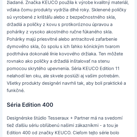
žiadané. Značka KEUCO použila k výrobe kvalitný materiál,
vďaka čomu produkty vydržia dlhé roky. Sklenené poličky
sú vyrobené z krištáľu alebo z bezpečnostného skla,
držadlá a poličky z kovu s protikoróznou úpravou a
poháriky z vysoko akostného ručne fúkaného skla.
Poháriky majú priesvitné alebo antracitové zafarbenie
dymového skla, čo spolu s ich ľahko kónickým tvarom
podtrháva dokonalé línie kovového držiaka. Ten môžete
rovnako ako poličky a držadlá inštalovať na stenu
pomocou skrytého upevnenia. Séria KEUCO Edition 11
nelahodí len oku, ale skvele poslúži aj vašim potrebám.
Všetky produkty designéri navrhli tak, aby boli praktické a
funkčné.
Séria Edition 400
Designérske štúdio Tesseraux + Partner má na svedomí
tiež ďalšiu sériu obľúbenú našimi zákazníkmi - a tou je
Edition 400 od značky KEUCO. Cieľom tejto série bolo