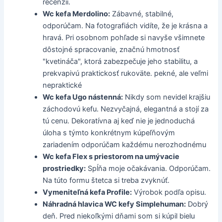
recenzií.
Wc kefa Merdolino:
Zábavné, stabilné,
odporúčam. Na fotografiách vidíte, že je krásna a
hravá. Pri osobnom pohľade si navyše všimnete
dôstojné spracovanie, značnú hmotnosť
"kvetináča", ktorá zabezpečuje jeho stabilitu, a
prekvapivú praktickosť rukoväte. pekné, ale veľmi
nepraktické
Wc kefa Ugo nástenná:
Nikdy som nevidel krajšiu
záchodovú kefu. Nezvyčajná, elegantná a stojí za
tú cenu. Dekoratívna aj keď nie je jednoduchá
úloha s týmto konkrétnym kúpeľňovým
zariadením odporúčam každému nerozhodnému
Wc kefa Flex s priestorom na umývacie
prostriedky:
Spĺňa moje očakávania. Odporúčam.
Na túto formu štetca si treba zvyknúť.
Vymeniteľná kefa Profile:
Výrobok podľa opisu.
Náhradná hlavica WC kefy Simplehuman:
Dobrý
deň. Pred niekoľkými dňami som si kúpil bielu