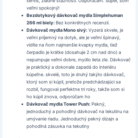
servis, žiadne sťažnosti. Odporúčam. Super, som
veľmi spokojný!
Bezdotykový dávkovač mydla Simplehuman
266 ml biely:
Bez konkrétnych recenzií.
Dávkovač mydla Mono sivý:
Vyzerá skvele, je
veľmi príjemný na dotyk, ale je veľmi špinavý,
vidíte na ňom najmenšie kvapky mydla, tiež
čerpadlo je krátke (dosahuje 2 cm nad dno) a
nepumpuje veľmi dobre, mydlo lieta zle. Dávkovač
je praktický a dokonale zapadá do interiéru
kúpeľne. skvelé, toto je druhý takýto dávkovač,
ktorý som si kúpil, pretože predchádzajúci sa
rozbil, fungoval perfektne tri roky, takže som si
ho kúpil znova, odporúčam ho
Dávkovač mydla Tower Push:
Pekný,
jednoduchý a pohodlný dávkovač na tekutinu na
umývanie riadu. Jednoduchý pekný dizajn a
pohodlná zásuvka na tekutiny