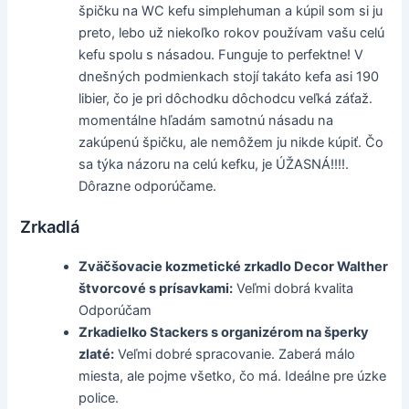
špičku na WC kefu simplehuman a kúpil som si ju
preto, lebo už niekoľko rokov používam vašu celú
kefu spolu s násadou. Funguje to perfektne! V
dnešných podmienkach stojí takáto kefa asi 190
libier, čo je pri dôchodku dôchodcu veľká záťaž.
momentálne hľadám samotnú násadu na
zakúpenú špičku, ale nemôžem ju nikde kúpiť. Čo
sa týka názoru na celú kefku, je ÚŽASNÁ!!!!.
Dôrazne odporúčame.
Zrkadlá
Zväčšovacie kozmetické zrkadlo Decor Walther
štvorcové s prísavkami:
Veľmi dobrá kvalita
Odporúčam
Zrkadielko Stackers s organizérom na šperky
zlaté:
Veľmi dobré spracovanie. Zaberá málo
miesta, ale pojme všetko, čo má. Ideálne pre úzke
police.