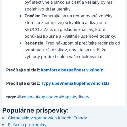
byť efektívne a ľahko sa čistiť a vešiaky by mali
spoľahlivo držať uteráky.
Značka:
Zamerajte sa na renomované značky,
ktoré sú známe svojou kvalitou a dizajnom.
KEUCO a Zack sú príkladmi značiek, ktoré
ponúkajú luxusné a kvalitné kúpeľňové doplnky.
Recenzie:
Pred nákupom si prečítajte recenzie od
ostatných zákazníkov, aby ste sa uistili, že
vybraný produkt spĺňa vaše očakávania.
Prečítajte si tiež:
Komfort a bezpečnosť v kúpeľni
Prečítajte si tiež:
Typy upevnenia kúpeľňového skla
tags:
#
luxusne
#
kupelnove
#
doplnky
#
sety
Populárne príspevky:
Čierne sklo v sprchových kútoch: Trendy
Riešenia pre komíny