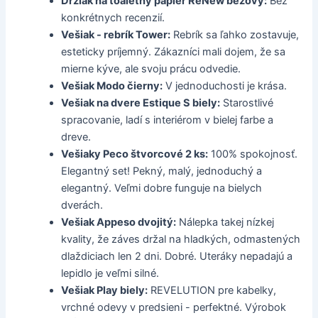
Držiak na toaletný papier ReNew béžový:
Bez
konkrétnych recenzií.
Vešiak - rebrík Tower:
Rebrík sa ľahko zostavuje,
esteticky príjemný. Zákazníci mali dojem, že sa
mierne kýve, ale svoju prácu odvedie.
Vešiak Modo čierny:
V jednoduchosti je krása.
Vešiak na dvere Estique S biely:
Starostlivé
spracovanie, ladí s interiérom v bielej farbe a
dreve.
Vešiaky Peco štvorcové 2 ks:
100% spokojnosť.
Elegantný set! Pekný, malý, jednoduchý a
elegantný. Veľmi dobre funguje na bielych
dverách.
Vešiak Appeso dvojitý:
Nálepka takej nízkej
kvality, že záves držal na hladkých, odmastených
dlaždiciach len 2 dni. Dobré. Uteráky nepadajú a
lepidlo je veľmi silné.
Vešiak Play biely:
REVELUTION pre kabelky,
vrchné odevy v predsieni - perfektné. Výrobok