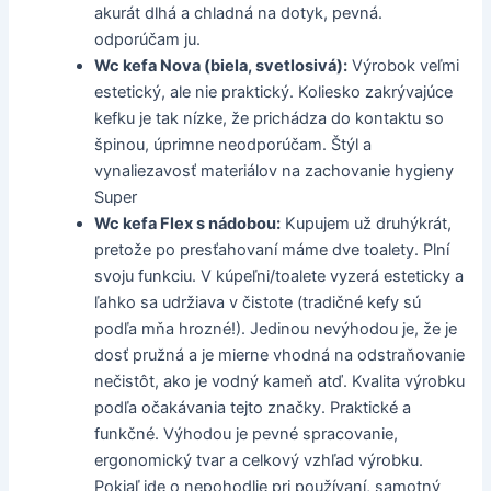
akurát dlhá a chladná na dotyk, pevná.
odporúčam ju.
Wc kefa Nova (biela, svetlosivá):
Výrobok veľmi
estetický, ale nie praktický. Koliesko zakrývajúce
kefku je tak nízke, že prichádza do kontaktu so
špinou, úprimne neodporúčam. Štýl a
vynaliezavosť materiálov na zachovanie hygieny
Super
Wc kefa Flex s nádobou:
Kupujem už druhýkrát,
pretože po presťahovaní máme dve toalety. Plní
svoju funkciu. V kúpeľni/toalete vyzerá esteticky a
ľahko sa udržiava v čistote (tradičné kefy sú
podľa mňa hrozné!). Jedinou nevýhodou je, že je
dosť pružná a je mierne vhodná na odstraňovanie
nečistôt, ako je vodný kameň atď. Kvalita výrobku
podľa očakávania tejto značky. Praktické a
funkčné. Výhodou je pevné spracovanie,
ergonomický tvar a celkový vzhľad výrobku.
Pokiaľ ide o nepohodlie pri používaní, samotný