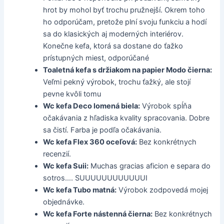
hrot by mohol byť trochu pružnejší. Okrem toho
ho odporúčam, pretože plní svoju funkciu a hodí
sa do klasických aj moderných interiérov.
Konečne kefa, ktorá sa dostane do ťažko
prístupných miest, odporúčané
Toaletná kefa s držiakom na papier Modo čierna:
Veľmi pekný výrobok, trochu ťažký, ale stojí
pevne kvôli tomu
Wc kefa Deco lomená biela:
Výrobok spĺňa
očakávania z hľadiska kvality spracovania. Dobre
sa čistí. Farba je podľa očakávania.
Wc kefa Flex 360 oceľová:
Bez konkrétnych
recenzií.
Wc kefa Suii:
Muchas gracias aficion e separa do
sotros…. SUUUUUUUUUUUUI
Wc kefa Tubo matná:
Výrobok zodpovedá mojej
objednávke.
Wc kefa Forte nástenná čierna:
Bez konkrétnych