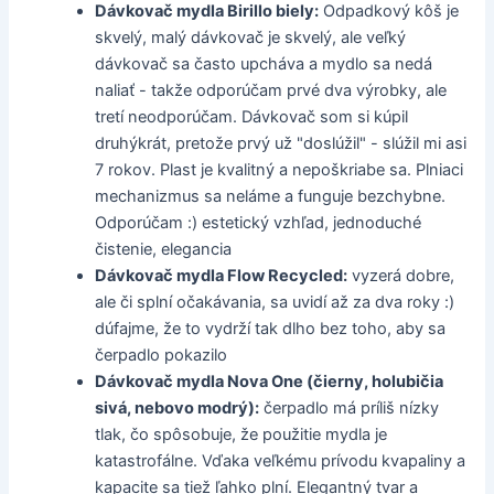
Dávkovač mydla Birillo biely:
Odpadkový kôš je
skvelý, malý dávkovač je skvelý, ale veľký
dávkovač sa často upcháva a mydlo sa nedá
naliať - takže odporúčam prvé dva výrobky, ale
tretí neodporúčam. Dávkovač som si kúpil
druhýkrát, pretože prvý už "doslúžil" - slúžil mi asi
7 rokov. Plast je kvalitný a nepoškriabe sa. Plniaci
mechanizmus sa neláme a funguje bezchybne.
Odporúčam :) estetický vzhľad, jednoduché
čistenie, elegancia
Dávkovač mydla Flow Recycled:
vyzerá dobre,
ale či splní očakávania, sa uvidí až za dva roky :)
dúfajme, že to vydrží tak dlho bez toho, aby sa
čerpadlo pokazilo
Dávkovač mydla Nova One (čierny, holubičia
sivá, nebovo modrý):
čerpadlo má príliš nízky
tlak, čo spôsobuje, že použitie mydla je
katastrofálne. Vďaka veľkému prívodu kvapaliny a
kapacite sa tiež ľahko plní. Elegantný tvar a