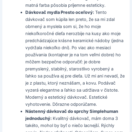
matná farba pôsobia príjemne esteticky.
Dávkovač mydla Presto oceľový:
Tento
dávkovač som kúpila len preto, že sa mi zdal
obrnený a myslela som si, že ho moje
niekoľkoročné dieťa nerozbije na kusy ako moje
predchádzajúce krásne keramické nádoby (jedna
vydržala niekoľko dní). Po viac ako mesiaci
používania (kontajner je na tom veľmi dobre) ho
môžem bezpečne odporučiť: je dobre
premyslený, stabilný, starostlivo vyrobený a
ľahko sa používa aj pre dieťa. Už mi ani nevadí, že
je z plastu, ktorý neznášam, a kovu. Podávač
vyzerá elegantne a ľahko sa udržiava v čistote.
Moderný a estetický dávkovač. Estetické
vyhotovenie. Dôrazne odporúčame.
Nástenný dávkovač do sprchy Simplehuman
jednoduchý:
Kvalitný dávkovač, mám doma 3
takéto, mohol by byť o niečo lacnejší. Rýchly