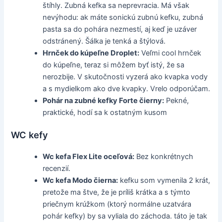
štíhly. Zubná kefka sa neprevracia. Má však
nevýhodu: ak máte sonickú zubnú kefku, zubná
pasta sa do pohára nezmestí, aj keď je uzáver
odstránený. Šálka je tenká a štýlová.
Hrnček do kúpeľne Droplet:
Veľmi cool hrnček
do kúpeľne, teraz si môžem byť istý, že sa
nerozbije. V skutočnosti vyzerá ako kvapka vody
a s mydielkom ako dve kvapky. Vrelo odporúčam.
Pohár na zubné kefky Forte čierny:
Pekné,
praktické, hodí sa k ostatným kusom
WC kefy
Wc kefa Flex Lite oceľová:
Bez konkrétnych
recenzií.
Wc kefa Modo čierna:
kefku som vymenila 2 krát,
pretože ma štve, že je príliš krátka a s týmto
priečnym krúžkom (ktorý normálne uzatvára
pohár kefky) by sa vyliala do záchoda. táto je tak