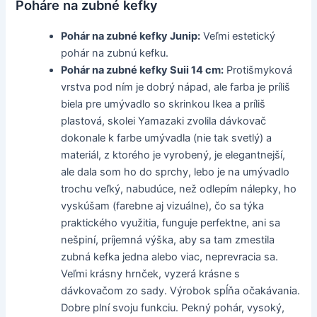
Poháre na zubné kefky
Pohár na zubné kefky Junip:
Veľmi estetický
pohár na zubnú kefku.
Pohár na zubné kefky Suii 14 cm:
Protišmyková
vrstva pod ním je dobrý nápad, ale farba je príliš
biela pre umývadlo so skrinkou Ikea a príliš
plastová, skolei Yamazaki zvolila dávkovač
dokonale k farbe umývadla (nie tak svetlý) a
materiál, z ktorého je vyrobený, je elegantnejší,
ale dala som ho do sprchy, lebo je na umývadlo
trochu veľký, nabudúce, než odlepím nálepky, ho
vyskúšam (farebne aj vizuálne), čo sa týka
praktického využitia, funguje perfektne, ani sa
nešpiní, príjemná výška, aby sa tam zmestila
zubná kefka jedna alebo viac, neprevracia sa.
Veľmi krásny hrnček, vyzerá krásne s
dávkovačom zo sady. Výrobok spĺňa očakávania.
Dobre plní svoju funkciu. Pekný pohár, vysoký,