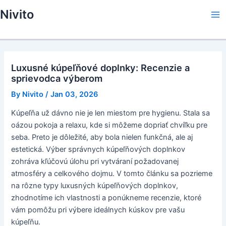
Skip
Nivito
to
Ma
content
Me
Luxusné kúpeľňové doplnky: Recenzie a
sprievodca výberom
By
Nivito
/
Jan 03, 2026
Kúpeľňa už dávno nie je len miestom pre hygienu. Stala sa
oázou pokoja a relaxu, kde si môžeme dopriať chvíľku pre
seba. Preto je dôležité, aby bola nielen funkčná, ale aj
estetická. Výber správnych kúpeľňových doplnkov
zohráva kľúčovú úlohu pri vytváraní požadovanej
atmosféry a celkového dojmu. V tomto článku sa pozrieme
na rôzne typy luxusných kúpeľňových doplnkov,
zhodnotíme ich vlastnosti a ponúkneme recenzie, ktoré
vám pomôžu pri výbere ideálnych kúskov pre vašu
kúpeľňu.