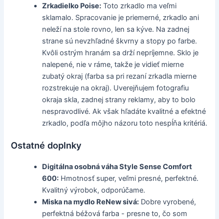
Zrkadielko Poise:
Toto zrkadlo ma veľmi
sklamalo. Spracovanie je priemerné, zrkadlo ani
neleží na stole rovno, len sa kýve. Na zadnej
strane sú nevzhľadné škvrny a stopy po farbe.
Kvôli ostrým hranám sa drží nepríjemne. Sklo je
nalepené, nie v ráme, takže je vidieť mierne
zubatý okraj (farba sa pri rezaní zrkadla mierne
rozstrekuje na okraj). Uverejňujem fotografiu
okraja skla, zadnej strany reklamy, aby to bolo
nespravodlivé. Ak však hľadáte kvalitné a efektné
zrkadlo, podľa môjho názoru toto nespĺňa kritériá.
Ostatné doplnky
Digitálna osobná váha Style Sense Comfort
600:
Hmotnosť super, veľmi presné, perfektné.
Kvalitný výrobok, odporúčame.
Miska na mydlo ReNew sivá:
Dobre vyrobené,
perfektná béžová farba - presne to, čo som