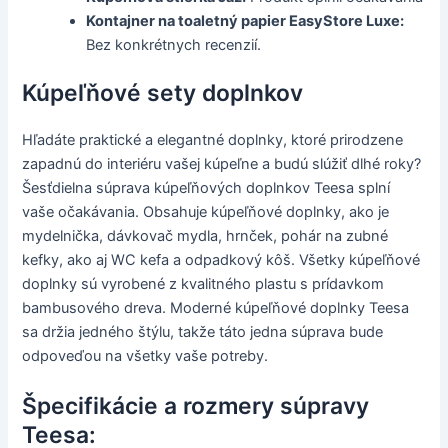
Kontajner na toaletný papier EasyStore Luxe:
Bez konkrétnych recenzií.
Kúpeľňové sety doplnkov
Hľadáte praktické a elegantné doplnky, ktoré prirodzene
zapadnú do interiéru vašej kúpeľne a budú slúžiť dlhé roky?
Šesťdielna súprava kúpeľňových doplnkov Teesa splní
vaše očakávania. Obsahuje kúpeľňové doplnky, ako je
mydelnička, dávkovač mydla, hrnček, pohár na zubné
kefky, ako aj WC kefa a odpadkový kôš. Všetky kúpeľňové
doplnky sú vyrobené z kvalitného plastu s prídavkom
bambusového dreva. Moderné kúpeľňové doplnky Teesa
sa držia jedného štýlu, takže táto jedna súprava bude
odpoveďou na všetky vaše potreby.
Špecifikácie a rozmery súpravy
Teesa: