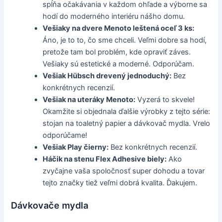
spĺňa očakávania v každom ohľade a výborne sa
hodí do moderného interiéru nášho domu.
Vešiaky na dvere Menoto leštená oceľ 3 ks:
Áno, je to to, čo sme chceli. Veľmi dobre sa hodí,
pretože tam bol problém, kde opraviť záves.
Vešiaky sú estetické a moderné. Odporúčam.
Vešiak Hübsch drevený jednoduchý:
Bez
konkrétnych recenzií.
Vešiak na uteráky Menoto:
Vyzerá to skvele!
Okamžite si objednala ďalšie výrobky z tejto série:
stojan na toaletný papier a dávkovač mydla. Vrelo
odporúčame!
Vešiak Play čierny:
Bez konkrétnych recenzií.
Háčik na stenu Flex Adhesive biely:
Ako
zvyčajne vaša spoločnosť super dohodu a tovar
tejto značky tiež veľmi dobrá kvalita. Ďakujem.
Dávkovače mydla