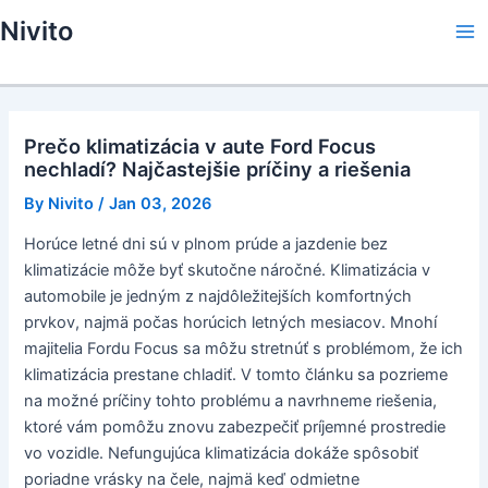
Skip
Nivito
to
Ma
content
Me
Prečo klimatizácia v aute Ford Focus
nechladí? Najčastejšie príčiny a riešenia
By
Nivito
/
Jan 03, 2026
Horúce letné dni sú v plnom prúde a jazdenie bez
klimatizácie môže byť skutočne náročné. Klimatizácia v
automobile je jedným z najdôležitejších komfortných
prvkov, najmä počas horúcich letných mesiacov. Mnohí
majitelia Fordu Focus sa môžu stretnúť s problémom, že ich
klimatizácia prestane chladiť. V tomto článku sa pozrieme
na možné príčiny tohto problému a navrhneme riešenia,
ktoré vám pomôžu znovu zabezpečiť príjemné prostredie
vo vozidle. Nefungujúca klimatizácia dokáže spôsobiť
poriadne vrásky na čele, najmä keď odmietne