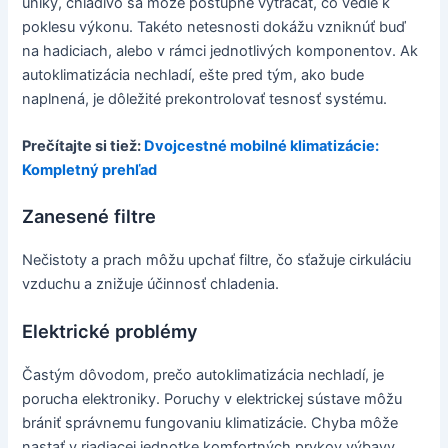
úniky, chladivo sa môže postupne vytrácať, čo vedie k
poklesu výkonu. Takéto netesnosti dokážu vzniknúť buď
na hadiciach, alebo v rámci jednotlivých komponentov. Ak
autoklimatizácia nechladí, ešte pred tým, ako bude
naplnená, je dôležité prekontrolovať tesnosť systému.
Prečítajte si tiež:
Dvojcestné mobilné klimatizácie:
Kompletný prehľad
Zanesené filtre
Nečistoty a prach môžu upchať filtre, čo sťažuje cirkuláciu
vzduchu a znižuje účinnosť chladenia.
Elektrické problémy
Častým dôvodom, prečo autoklimatizácia nechladí, je
porucha elektroniky. Poruchy v elektrickej sústave môžu
brániť správnemu fungovaniu klimatizácie. Chyba môže
nastať v riadiacej jednotke komfortných prvkov výbavy,