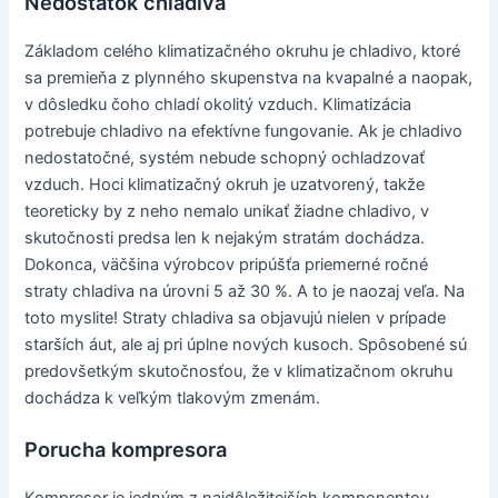
Nedostatok chladiva
Základom celého klimatizačného okruhu je chladivo, ktoré
sa premieňa z plynného skupenstva na kvapalné a naopak,
v dôsledku čoho chladí okolitý vzduch. Klimatizácia
potrebuje chladivo na efektívne fungovanie. Ak je chladivo
nedostatočné, systém nebude schopný ochladzovať
vzduch. Hoci klimatizačný okruh je uzatvorený, takže
teoreticky by z neho nemalo unikať žiadne chladivo, v
skutočnosti predsa len k nejakým stratám dochádza.
Dokonca, väčšina výrobcov pripúšťa priemerné ročné
straty chladiva na úrovni 5 až 30 %. A to je naozaj veľa. Na
toto myslite! Straty chladiva sa objavujú nielen v prípade
starších áut, ale aj pri úplne nových kusoch. Spôsobené sú
predovšetkým skutočnosťou, že v klimatizačnom okruhu
dochádza k veľkým tlakovým zmenám.
Porucha kompresora