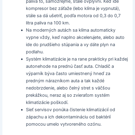
paliva to, samozrejme, stále ovplyvní. Keď ide
kompresor bez záťaže (lebo klíma je vypnutá),
stále sa dá ušetriť, podľa motora od 0,3 do 0,7
litra paliva na 100 km.
Na moderných autách sa klíma automaticky
vypne vždy, keď naplno akcelerujete, alebo auto
ide do prudšieho stúpania a vy dáte plyn na
podlahu.
Systém klimatizácie je na rane prakticky pri každej
autonehode na prednú časť auta. Chladič a
výparník býva často umiestnený hneď za
predným nárazníkom auta a tak každé
nedobrzdenie, alebo čelný stret s väčšou
prekážkou, neraz aj so zvieraťom systém
klimatizácie poškodí.
Sieť servisov ponúka čistenie klimatizácií od
zápachu a ich dekontamináciu od baktérií
pomocou umelo vytvoreného ozónu.