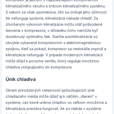
Kompresor je jedným z najdôležitejších komponentov
klimatizačného okruhu a srdcom klimatizačného systému.
S vekom sa však opotrebúva, čím sa znižuje jeho účinnosť.
Ak nefunguje správne, klimatizácia nebude chladiť. Za
zhoršeným výkonom klimatizácie môžu stáť poškodené
tesnenia v kompresore, v dôsledku čoho nemôže byť
dosiahnutý optimálny tlak. Staršie autoklimatizácie sú
obvykle vybavené kompresorom s elektromagnetickou
spojkou. Keď sa pokazí, kompresor sa nedokáže zopnúť a
klimatizácia nefunguje. V prípade moderných klimatizácií
môže dôjsť k poruche ventilu, ktorý reguluje množstvo
chladiva vstupujúceho do kompresora.
Únik chladiva
Okrem prirodzených netesností spôsobujúcich únik
chladiaceho média môže dôjsť aj k väčším „dieram“ v
systéme, cez ktoré unikne chladivo vo veľkom množstve a
klimatizácia prestáva fungovať. Ak sú niekde v systéme