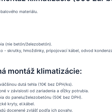
obalového materiálu.
ia (nie betón/železobetón).
 - skrutky, hmoždinky, pripojovací kábel, odvod kondenzát
á montáž klimatizácie:
väčšinou dutá tehla (10€ bez DPH/ks).
bné v závislosti od zariadenia a dĺžky potrubia.
bia do panelu/železobetónu (50€ bez DPH).
ké kryty, el.kábel.
dú docenené zvlášť podľa ich povahy.