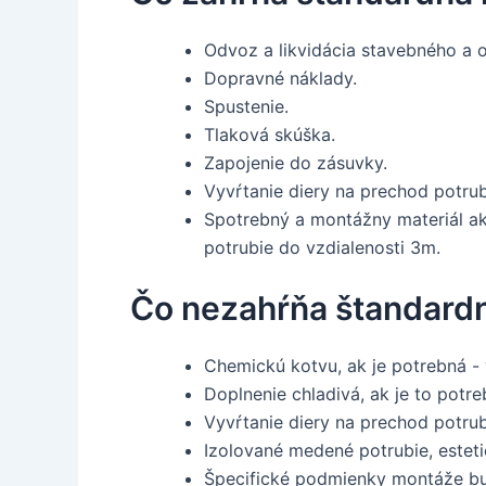
Odvoz a likvidácia stavebného a 
Dopravné náklady.
Spustenie.
Tlaková skúška.
Zapojenie do zásuvky.
Vyvŕtanie diery na prechod potrub
Spotrebný a montážny materiál ako
potrubie do vzdialenosti 3m.
Čo nezahŕňa štandardn
Chemickú kotvu, ak je potrebná - 
Doplnenie chladivá, ak je to potre
Vyvŕtanie diery na prechod potru
Izolované medené potrubie, estetic
Špecifické podmienky montáže bu