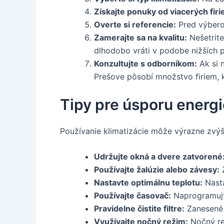
Získajte ponuky od viacerých firi
Overte si referencie:
Pred výberom
Zamerajte sa na kvalitu:
Nešetrite
dlhodobo vráti v podobe nižších p
Konzultujte s odborníkom:
Ak si n
Prešove pôsobí množstvo firiem, k
Tipy pre úsporu energi
Používanie klimatizácie môže výrazne zvýšiť
Udržujte okná a dvere zatvorené
Používajte žalúzie alebo závesy:
Z
Nastavte optimálnu teplotu:
Nasta
Používajte časovač:
Naprogramujte
Pravidelne čistite filtre:
Zanesené f
Využívajte nočný režim:
Nočný rež