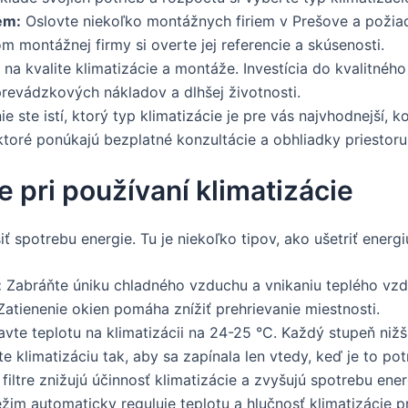
em:
Oslovte niekoľko montážnych firiem v Prešove a požiad
 montážnej firmy si overte jej referencie a skúsenosti.
 na kvalite klimatizácie a montáže. Investícia do kvalitné
revádzkových nákladov a dlhšej životnosti.
ie ste istí, ktorý typ klimatizácie je pre vás najvhodnejší,
toré ponúkajú bezplatné konzultácie a obhliadky priestoru
e pri používaní klimatizácie
 spotrebu energie. Tu je niekoľko tipov, ako ušetriť energiu
:
Zabráňte úniku chladného vzduchu a vnikaniu teplého vzd
atienenie okien pomáha znížiť prehrievanie miestnosti.
vte teplotu na klimatizácii na 24-25 °C. Každý stupeň nižš
 klimatizáciu tak, aby sa zapínala len vtedy, keď je to pot
iltre znižujú účinnosť klimatizácie a zvyšujú spotrebu ener
im automaticky reguluje teplotu a hlučnosť klimatizácie 