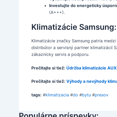
Investujte do energeticky úsporne
(A+++).
Klimatizácie Samsung: 
Klimatizácie značky Samsung patria medzi 
distribútor a servisný partner klimatizác
zákaznícky servis a podporu.
Prečítajte si tiež:
Údržba klimatizácie AUX
Prečítajte si tiež:
Výhody a nevýhody klim
tags:
#
klimatizacia
#
do
#
bytu
#
presov
Populárne príspevky: