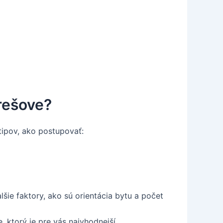
rešove?
tipov, ako postupovať:
lšie faktory, ako sú orientácia bytu a počet
, ktorý je pre vás najvhodnejší.