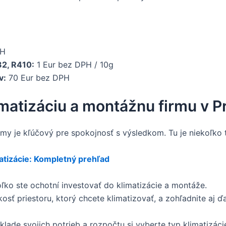
PH
32, R410:
1 Eur bez DPH / 10g
v:
70 Eur bez DPH
imatizáciu a montážnu firmu v P
rmy je kľúčový pre spokojnosť s výsledkom. Tu je niekoľko 
atizácie: Kompletný prehľad
oľko ste ochotní investovať do klimatizácie a montáže.
osť priestoru, ktorý chcete klimatizovať, a zohľadnite aj ďa
lade svojich potrieb a rozpočtu si vyberte typ klimatizácie