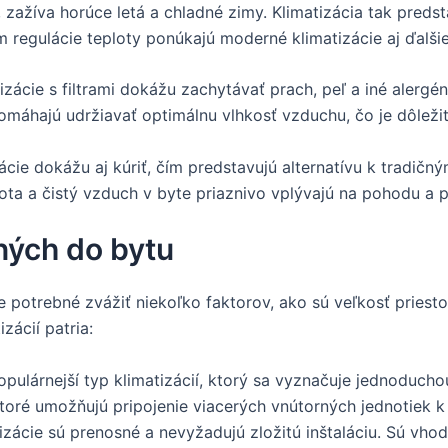
 zažíva horúce letá a chladné zimy. Klimatizácia tak predst
 regulácie teploty ponúkajú moderné klimatizácie aj ďalši
izácie s filtrami dokážu zachytávať prach, peľ a iné alergén
omáhajú udržiavať optimálnu vlhkosť vzduchu, čo je dôležit
ie dokážu aj kúriť, čím predstavujú alternatívu k tradič
ota a čistý vzduch v byte priaznivo vplývajú na pohodu a p
ných do bytu
e potrebné zvážiť niekoľko faktorov, ako sú veľkosť priesto
zácií patria:
opulárnejší typ klimatizácií, ktorý sa vyznačuje jednoducho
ktoré umožňujú pripojenie viacerých vnútorných jednotiek k
izácie sú prenosné a nevyžadujú zložitú inštaláciu. Sú vho