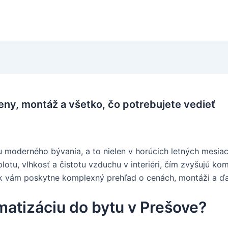
eny, montáž a všetko, čo potrebujete vedieť
u moderného bývania, a to nielen v horúcich letných mesi
lotu, vlhkosť a čistotu vzduchu v interiéri, čím zvyšujú kom
nok vám poskytne komplexný prehľad o cenách, montáži a ďa
imatizáciu do bytu v Prešove?