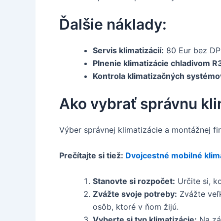
Ďalšie náklady:
Servis klimatizácií:
80 Eur bez D
Plnenie klimatizácie chladivom R
Kontrola klimatizačných systémo
Ako vybrať správnu kl
Výber správnej klimatizácie a montážnej fi
Prečítajte si tiež:
Dvojcestné mobilné klim
Stanovte si rozpočet:
Určite si, k
Zvážte svoje potreby:
Zvážte veľk
osôb, ktoré v ňom žijú.
Vyberte si typ klimatizácie:
Na zák