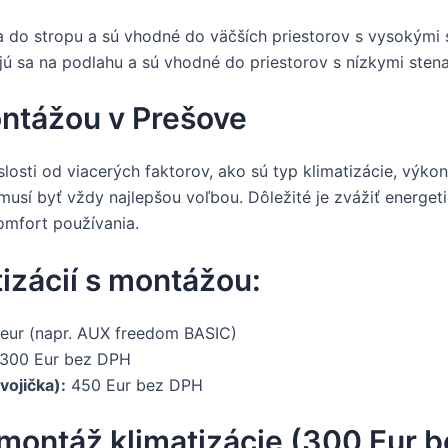
sa do stropu a sú vhodné do väčších priestorov s vysokými 
ú sa na podlahu a sú vhodné do priestorov s nízkymi sten
ontážou v Prešove
slosti od viacerých faktorov, ako sú typ klimatizácie, výk
emusí byť vždy najlepšou voľbou. Dôležité je zvážiť energet
omfort používania.
izácií s montážou:
eur (napr. AUX freedom BASIC)
300 Eur bez DPH
vojička):
450 Eur bez DPH
montáž klimatizácie (300 Eur b