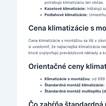
potrebujú klimatizáciu len občas.
Kazetové klimatizácie:
Inštalujú 
Podlahové klimatizácie:
Umiestňuj
Cena klimatizácie s m
Cena klimatizácie s montážou sa líši v závi
si uvedomiť, že najlacnejšia klimatizácia n
ktoré ovplyvňujú prevádzkové náklady a k
Orientačné ceny klimat
Klimatizácie s montážou:
od 699 
Štandardná montáž klimatizácie:
Štandardná montáž multisplitu (d
Čo zahŕňa štandardná 