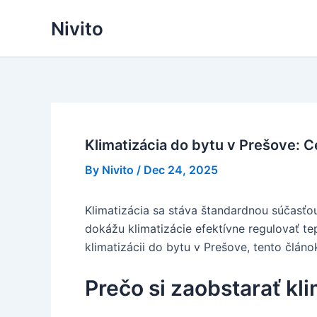
Skip
Nivito
to
content
Klimatizácia do bytu v Prešove: C
By
Nivito
/
Dec 24, 2025
Klimatizácia sa stáva štandardnou súčasťo
dokážu klimatizácie efektívne regulovať tep
klimatizácii do bytu v Prešove, tento člá
Prečo si zaobstarať kl