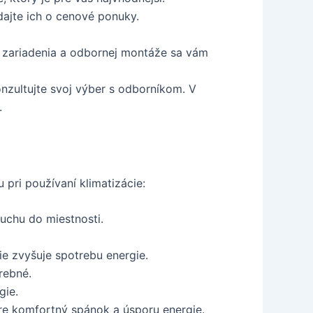
ajte ich o cenové ponuky.
ho zariadenia a odbornej montáže sa vám
 konzultujte svoj výber s odborníkom. V
.
 pri používaní klimatizácie:
uchu do miestnosti.
ie zvyšuje spotrebu energie.
rebné.
gie.
pre komfortný spánok a úsporu energie.