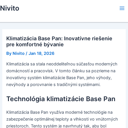
Skip
Nivito
to
Ma
content
Me
Klimatizácia Base Pan: Inovatívne riešenie
pre komfortné bývanie
By
Nivito
/
Jan 18, 2026
Klimatizácia sa stala neoddeliteľnou súčasťou moderných
domácností a pracovísk. V tomto článku sa pozrieme na
inovatívny systém klimatizácie Base Pan, jeho výhody,
nevýhody a porovnanie s tradičnými systémami.
Technológia klimatizácie Base Pan
Klimatizácia Base Pan využíva moderné technológie na
zabezpečenie optimálnej teploty a vlhkosti vo vnútorných
priestoroch. Tento systém je navrhnutý tak, aby bol