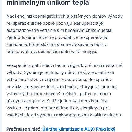
minimálnym únikom tepla
Nadšenci nízkoenergetických a pasívnych domov výhody
rekuperácie určite dobre poznajú. Rekuperácia je
automatizované vetranie s minimálnym únikom tepla.
Zjednodušene môžeme povedať, že rekuperácia je
zariadenie, ktoré slúži na spätné získavanie tepla z
odpadového vzduchu, čím šetrí vaše energie.
Rekuperácia patrí medzi technológie, ktoré majú nesporné
výhody. Systém je technicky náročnejší, ale ušetrí vám
veľké množstvo energie na vykurovanie. Rekuperácia
privádza čerstvý vzduch z exteriéru, ktorý je za pomoci
vstavaných filtrov zbavený nečistôt, peľov, prachu a
rôznych alergénov. Keďže jednotka intenzívne čistí
vzduch, je prínosom pre astmatikov, alergikov a pre
všetkých, ktorí vyžadujú nekompromisnú kvalitu vzduchu.
Prečítajte si tiež:
Údržba klimatizácie AUX: Praktický