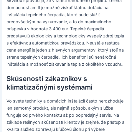
Skvelou správou je, že v rámci národného projektu Zelená
domácnostiam II je možné získať štátnu dotáciu na
inštaláciu tepelného čerpadla, ktoré bude slúžiť
predovšetkým na vykurovanie, a to do maximálneho
príspevku v hodnote 3 400 eur. Tepelné čerpadlá
predstavujú ekologicky a technologicky vyspelý zdroj tepla
s efektívnou automatickou prevádzkou. Neustále rastúca
cena energií je jeden z hlavných argumentov, ktorý stojí na
strane tepelných čerpadiel. Ich benefitmi sú nenáročná
inštalácia a možnosť získavania tepla z okolitého vzduchu.
Skúsenosti zákazníkov s
klimatizačnými systémami
Vo svete techniky a domácich inštalácií často nerozhoduje
len samotný produkt, ale najmä spôsob, akým služba
funguje od prvého kontaktu až po popredajný servis. Na
základe reálnych skúseností klientov je zrejmé, že prístup a
kvalita služieb zohrávajú kľúčovú úlohu pri výbere