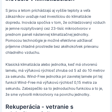
S jarou a letom prichádzajú aj vyššie teploty a veľa
zákazníkov uvažuje nad investíciou do klimatizácie
dopredu. Inovácia spočíva v tom, že ochladzovaný vzduch
je jemne rozptyľovaný cez 23-tisíc mikrootvorov v
prednom paneli nástennej klimatizačnej jednotky.
Pomocou technológie je možné efektívne udržiavať
príjemne chladné prostredie bez akéhokoľvek prievanu
chladného vzduchu.
Klasická klimatizácia alebo jednotka, keď má otvorenú
lamelu, má výfukovú rýchlosť zhruba od 5 až do 10 metrov
za sekundu. Wind-Free jednotka pri zavretej lamele pri tej
funkcii Wind-Free má výfukovú rýchlosť 0,15 metra za
sekundu. Zabezpečilo sa to jednoduchou funkciou a to je,
že sme vytvorili mikrootvory na povrchu jednotky.
Rekuperácia - vetranie s