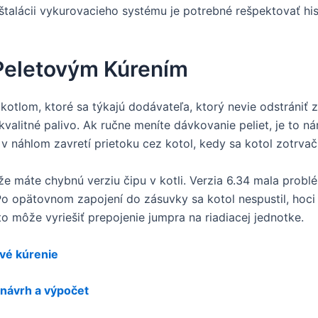
nštalácii vykurovacieho systému je potrebné rešpektovať h
Peletovým Kúrením
otlom, ktoré sa týkajú dodávateľa, ktorý nevie odstrániť z
alitné palivo. Ak ručne meníte dávkovanie peliet, je to n
 v náhlom zavretí prietoku cez kotol, kedy sa kotol zotrvač
 máte chybnú verziu čipu v kotli. Verzia 6.34 mala probl
 Po opätovnom zapojení do zásuvky sa kotol nespustil, hoc
to môže vyriešiť prepojenie jumpra na riadiacej jednotke.
vé kúrenie
 návrh a výpočet