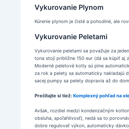
Vykurovanie Plynom
Kúrenie plynom je čisté a pohodlné, ale ro
Vykurovanie Peletami
Vykurovanie peletami sa považuje za jeden
tona stojí približne 150 eur (dá sa kúpiť aj
Moderné peletové kotly sú plne automatické
za rok a pelety sa automaticky nakladajú
sacej pumpy sa pelety dopravia až do domu.
Prečítajte si tiež:
Komplexný pohľad na ele
Avšak, rozdiel medzi kondenzačným kotlom n
obsluha, spoľahlivosť), nedá sa to porovnáv
dobre regulovať výkon, automaticky dávkov