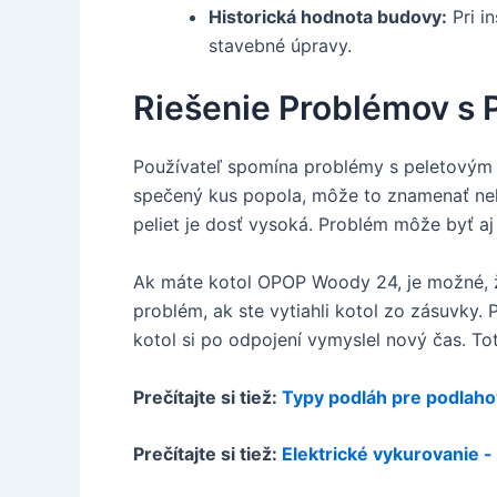
Historická hodnota budovy:
Pri i
stavebné úpravy.
Riešenie Problémov s 
Používateľ spomína problémy s peletovým k
spečený kus popola, môže to znamenať nekv
peliet je dosť vysoká. Problém môže byť aj
Ak máte kotol OPOP Woody 24, je možné, že
problém, ak ste vytiahli kotol zo zásuvky.
kotol si po odpojení vymyslel nový čas. To
Prečítajte si tiež:
Typy podláh pre podlaho
Prečítajte si tiež:
Elektrické vykurovanie -