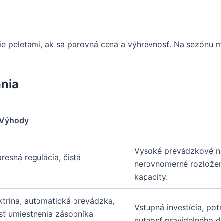
ie peletami, ak sa porovná cena a výhrevnosť. Na sezónu m
nia
Výhody
Vysoké prevádzkové nák
resná regulácia, čistá
nerovnomerné rozloženi
kapacity.
ektrina, automatická prevádzka,
Vstupná investícia, pot
sť umiestnenia zásobníka
nutnosť pravidelného d