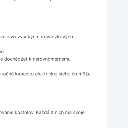
ejavuje vo vysokých prevádzkových
né.
môže dochádzať k nerovnomernému
točnú kapacitu elektrickej siete, čo môže
rovanie kostolov. Každá z nich má svoje