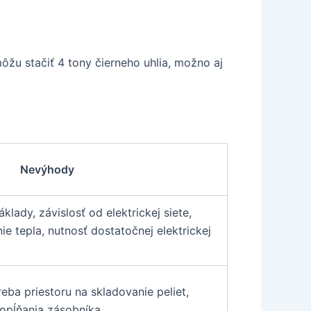
ôžu stačiť 4 tony čierneho uhlia, možno aj
Nevýhody
lady, závislosť od elektrickej siete,
e tepla, nutnosť dostatočnej elektrickej
reba priestoru na skladovanie peliet,
opĺňania zásobníka.