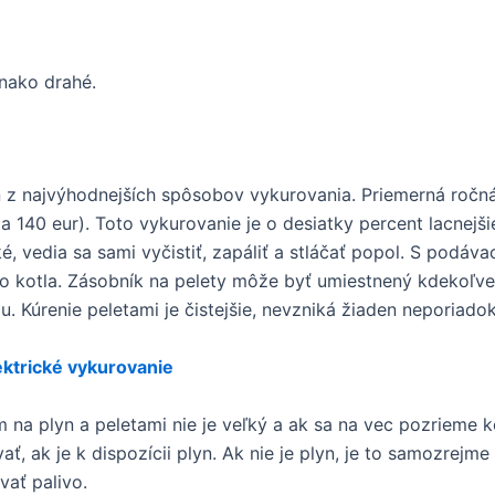
vnako drahé.
 z najvýhodnejších spôsobov vykurovania. Priemerná ročná 
 za 140 eur). Toto vykurovanie je o desiatky percent lacnejš
, vedia sa sami vyčistiť, zapáliť a stláčať popol. S podáv
 do kotla. Zásobník na pelety môže byť umiestnený kdeko
 Kúrenie peletami je čistejšie, nevzniká žiaden neporiadok
ktrické vykurovanie
a plyn a peletami nie je veľký a ak sa na vec pozrieme ko
ať, ak je k dispozícii plyn. Ak nie je plyn, je to samozrejm
ať palivo.