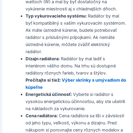
wattoch (W) a mal by byť dostatočný na
vykúrenie miestnosti aj v chladnejších dňoch.
Typ vykurovacieho systému:
Radiátor by mal
byť kompatibilný s vaším vykurovacím systémom.
Ak máte ústredné kúrenie, budete potrebovať
radiátor s príslušnými prípojkami. Ak nemáte
ústredné kúrenie, môžete zvážiť elektrický
radiátor.
Dizajn radiátora:
Radiátor by mal ladiť s
interiérom vášho domu. Na trhu sú dostupné
radiátory rôznych farieb, tvarov a štýlov.
Prečítajte si tiež:
Výber skrinky s umývadlom do
kúpeľne
Energetická účinnosť:
Vyberte si radiátor s
vysokou energetickou účinnosťou, aby ste ušetrili
na nákladoch za vykurovanie.
Cena radiátora:
Cena radiátora sa líši v závislosti
od jeho typu, veľkosti, výkonu a dizajnu. Pred
nákupom si porovnajte ceny rôznych modelov a