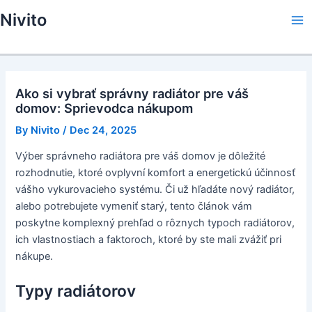
Skip
Nivito
to
Ma
content
Me
Ako si vybrať správny radiátor pre váš
domov: Sprievodca nákupom
By
Nivito
/
Dec 24, 2025
Výber správneho radiátora pre váš domov je dôležité
rozhodnutie, ktoré ovplyvní komfort a energetickú účinnosť
vášho vykurovacieho systému. Či už hľadáte nový radiátor,
alebo potrebujete vymeniť starý, tento článok vám
poskytne komplexný prehľad o rôznych typoch radiátorov,
ich vlastnostiach a faktoroch, ktoré by ste mali zvážiť pri
nákupe.
Typy radiátorov