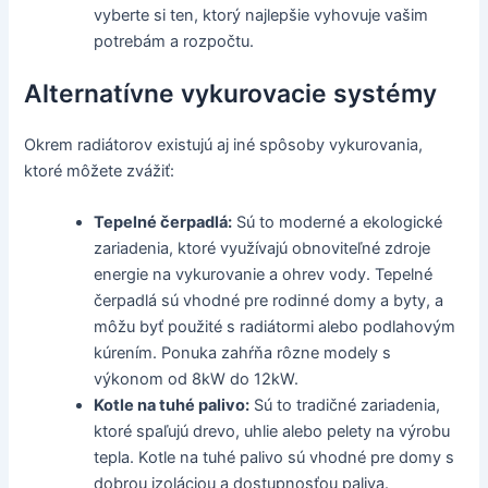
vyberte si ten, ktorý najlepšie vyhovuje vašim
potrebám a rozpočtu.
Alternatívne vykurovacie systémy
Okrem radiátorov existujú aj iné spôsoby vykurovania,
ktoré môžete zvážiť:
Tepelné čerpadlá:
Sú to moderné a ekologické
zariadenia, ktoré využívajú obnoviteľné zdroje
energie na vykurovanie a ohrev vody. Tepelné
čerpadlá sú vhodné pre rodinné domy a byty, a
môžu byť použité s radiátormi alebo podlahovým
kúrením. Ponuka zahŕňa rôzne modely s
výkonom od 8kW do 12kW.
Kotle na tuhé palivo:
Sú to tradičné zariadenia,
ktoré spaľujú drevo, uhlie alebo pelety na výrobu
tepla. Kotle na tuhé palivo sú vhodné pre domy s
dobrou izoláciou a dostupnosťou paliva.