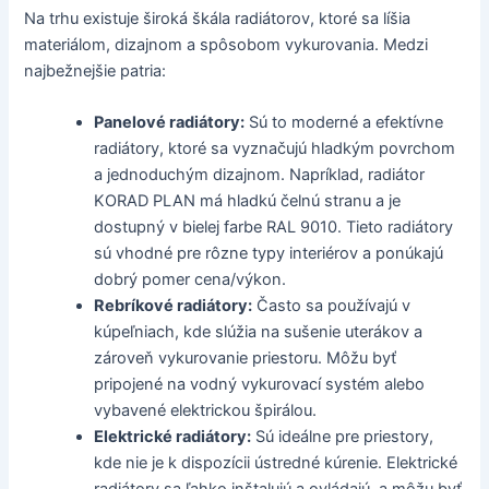
Na trhu existuje široká škála radiátorov, ktoré sa líšia
materiálom, dizajnom a spôsobom vykurovania. Medzi
najbežnejšie patria:
Panelové radiátory:
Sú to moderné a efektívne
radiátory, ktoré sa vyznačujú hladkým povrchom
a jednoduchým dizajnom. Napríklad, radiátor
KORAD PLAN má hladkú čelnú stranu a je
dostupný v bielej farbe RAL 9010. Tieto radiátory
sú vhodné pre rôzne typy interiérov a ponúkajú
dobrý pomer cena/výkon.
Rebríkové radiátory:
Často sa používajú v
kúpeľniach, kde slúžia na sušenie uterákov a
zároveň vykurovanie priestoru. Môžu byť
pripojené na vodný vykurovací systém alebo
vybavené elektrickou špirálou.
Elektrické radiátory:
Sú ideálne pre priestory,
kde nie je k dispozícii ústredné kúrenie. Elektrické
radiátory sa ľahko inštalujú a ovládajú, a môžu byť