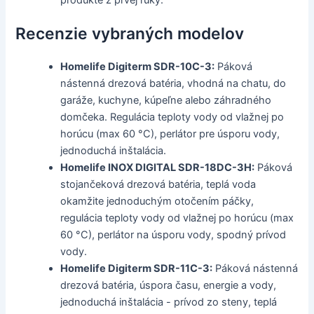
Recenzie vybraných modelov
Homelife Digiterm SDR-10C-3:
Páková
nástenná drezová batéria, vhodná na chatu, do
garáže, kuchyne, kúpeľne alebo záhradného
domčeka. Regulácia teploty vody od vlažnej po
horúcu (max 60 °C), perlátor pre úsporu vody,
jednoduchá inštalácia.
Homelife INOX DIGITAL SDR-18DC-3H:
Páková
stojančeková drezová batéria, teplá voda
okamžite jednoduchým otočením páčky,
regulácia teploty vody od vlažnej po horúcu (max
60 °C), perlátor na úsporu vody, spodný prívod
vody.
Homelife Digiterm SDR-11C-3:
Páková nástenná
drezová batéria, úspora času, energie a vody,
jednoduchá inštalácia - prívod zo steny, teplá