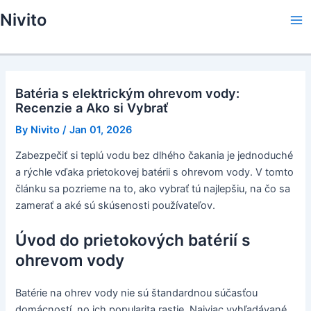
Skip
Nivito
to
Ma
content
Me
Batéria s elektrickým ohrevom vody:
Recenzie a Ako si Vybrať
By
Nivito
/
Jan 01, 2026
Zabezpečiť si teplú vodu bez dlhého čakania je jednoduché
a rýchle vďaka prietokovej batérii s ohrevom vody. V tomto
článku sa pozrieme na to, ako vybrať tú najlepšiu, na čo sa
zamerať a aké sú skúsenosti používateľov.
Úvod do prietokových batérií s
ohrevom vody
Batérie na ohrev vody nie sú štandardnou súčasťou
domácností, no ich popularita rastie. Najviac vyhľadávané