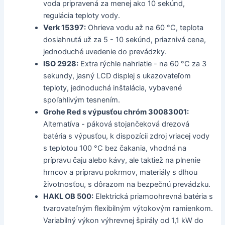
voda pripravená za menej ako 10 sekúnd,
regulácia teploty vody.
Verk 15397:
Ohrieva vodu až na 60 °C, teplota
dosiahnutá už za 5 - 10 sekúnd, priaznivá cena,
jednoduché uvedenie do prevádzky.
ISO 2928:
Extra rýchle nahriatie - na 60 °C za 3
sekundy, jasný LCD displej s ukazovateľom
teploty, jednoduchá inštalácia, vybavené
spoľahlivým tesnením.
Grohe Red s výpusťou chróm 30083001:
Alternatíva - páková stojančeková drezová
batéria s výpusťou, k dispozícii zdroj vriacej vody
s teplotou 100 °C bez čakania, vhodná na
prípravu čaju alebo kávy, ale taktiež na plnenie
hrncov a prípravu pokrmov, materiály s dlhou
životnosťou, s dôrazom na bezpečnú prevádzku.
HAKL OB 500:
Elektrická priamoohrevná batéria s
tvarovateľným flexibilným výtokovým ramienkom.
Variabilný výkon výhrevnej špirály od 1,1 kW do