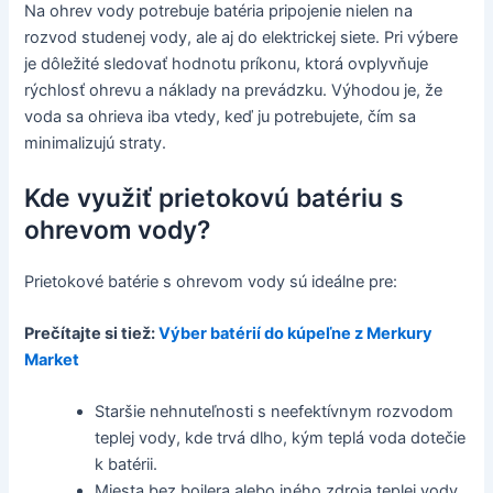
Na ohrev vody potrebuje batéria pripojenie nielen na
rozvod studenej vody, ale aj do elektrickej siete. Pri výbere
je dôležité sledovať hodnotu príkonu, ktorá ovplyvňuje
rýchlosť ohrevu a náklady na prevádzku. Výhodou je, že
voda sa ohrieva iba vtedy, keď ju potrebujete, čím sa
minimalizujú straty.
Kde využiť prietokovú batériu s
ohrevom vody?
Prietokové batérie s ohrevom vody sú ideálne pre:
Prečítajte si tiež:
Výber batérií do kúpeľne z Merkury
Market
Staršie nehnuteľnosti s neefektívnym rozvodom
teplej vody, kde trvá dlho, kým teplá voda dotečie
k batérii.
Miesta bez bojlera alebo iného zdroja teplej vody,