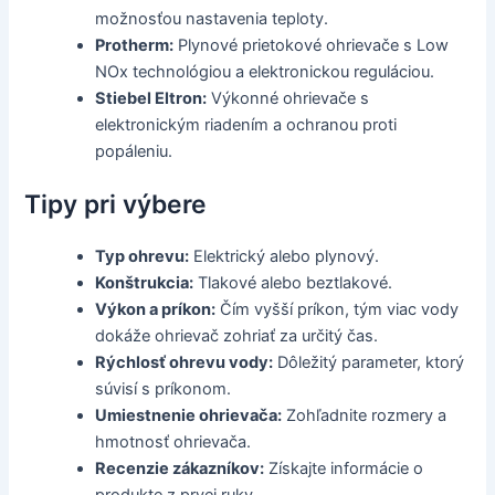
možnosťou nastavenia teploty.
Protherm:
Plynové prietokové ohrievače s Low
NOx technológiou a elektronickou reguláciou.
Stiebel Eltron:
Výkonné ohrievače s
elektronickým riadením a ochranou proti
popáleniu.
Tipy pri výbere
Typ ohrevu:
Elektrický alebo plynový.
Konštrukcia:
Tlakové alebo beztlakové.
Výkon a príkon:
Čím vyšší príkon, tým viac vody
dokáže ohrievač zohriať za určitý čas.
Rýchlosť ohrevu vody:
Dôležitý parameter, ktorý
súvisí s príkonom.
Umiestnenie ohrievača:
Zohľadnite rozmery a
hmotnosť ohrievača.
Recenzie zákazníkov:
Získajte informácie o
produkte z prvej ruky.