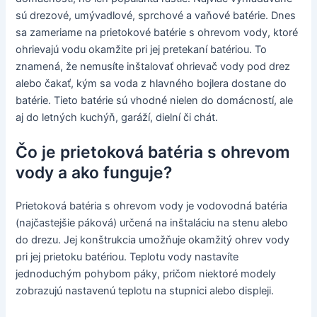
sú drezové, umývadlové, sprchové a vaňové batérie. Dnes
sa zameriame na prietokové batérie s ohrevom vody, ktoré
ohrievajú vodu okamžite pri jej pretekaní batériou. To
znamená, že nemusíte inštalovať ohrievač vody pod drez
alebo čakať, kým sa voda z hlavného bojlera dostane do
batérie. Tieto batérie sú vhodné nielen do domácností, ale
aj do letných kuchýň, garáží, dielní či chát.
Čo je prietoková batéria s ohrevom
vody a ako funguje?
Prietoková batéria s ohrevom vody je vodovodná batéria
(najčastejšie páková) určená na inštaláciu na stenu alebo
do drezu. Jej konštrukcia umožňuje okamžitý ohrev vody
pri jej prietoku batériou. Teplotu vody nastavíte
jednoduchým pohybom páky, pričom niektoré modely
zobrazujú nastavenú teplotu na stupnici alebo displeji.