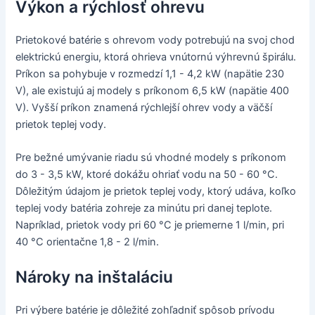
Výkon a rýchlosť ohrevu
Prietokové batérie s ohrevom vody potrebujú na svoj chod
elektrickú energiu, ktorá ohrieva vnútornú výhrevnú špirálu.
Príkon sa pohybuje v rozmedzí 1,1 - 4,2 kW (napätie 230
V), ale existujú aj modely s príkonom 6,5 kW (napätie 400
V). Vyšší príkon znamená rýchlejší ohrev vody a väčší
prietok teplej vody.
Pre bežné umývanie riadu sú vhodné modely s príkonom
do 3 - 3,5 kW, ktoré dokážu ohriať vodu na 50 - 60 °C.
Dôležitým údajom je prietok teplej vody, ktorý udáva, koľko
teplej vody batéria zohreje za minútu pri danej teplote.
Napríklad, prietok vody pri 60 °C je priemerne 1 l/min, pri
40 °C orientačne 1,8 - 2 l/min.
Nároky na inštaláciu
Pri výbere batérie je dôležité zohľadniť spôsob prívodu