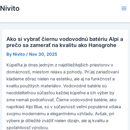
Skip
Nivito
to
Ma
content
Me
Ako si vybrať čiernu vodovodnú batériu Alpi a
prečo sa zamerať na kvalitu ako Hansgrohe
By
Nivito
/
Nov 30, 2025
Kúpeľňa je dnes jedným z najdôležitejších priestorov v
domácnosti, miestom relaxu a pohody. Pri jej zariaďovaní
kladieme dôraz nielen na estetiku, ale aj na funkčnosť a
kvalitu použitých materiálov. Vodovodné batérie sú
neoddeliteľnou súčasťou každej kúpeľne a ich výber by
sme nemali podceňovať. Čierne vodovodné batérie, ako
napríklad Alpi Blue, sú v súčasnosti veľmi populárne vďaka
svojmu modernému a elegantnému vzhľadu. Avšak, pri
výbere je dôležité zvážiť nielen dizajn, ale aj kvalitu a
spoľahlivosť výrobcu.