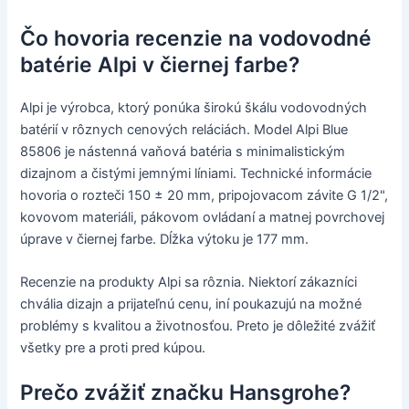
Čo hovoria recenzie na vodovodné
batérie Alpi v čiernej farbe?
Alpi je výrobca, ktorý ponúka širokú škálu vodovodných
batérií v rôznych cenových reláciách. Model Alpi Blue
85806 je nástenná vaňová batéria s minimalistickým
dizajnom a čistými jemnými líniami. Technické informácie
hovoria o rozteči 150 ± 20 mm, pripojovacom závite G 1/2",
kovovom materiáli, pákovom ovládaní a matnej povrchovej
úprave v čiernej farbe. Dĺžka výtoku je 177 mm.
Recenzie na produkty Alpi sa rôznia. Niektorí zákazníci
chvália dizajn a prijateľnú cenu, iní poukazujú na možné
problémy s kvalitou a životnosťou. Preto je dôležité zvážiť
všetky pre a proti pred kúpou.
Prečo zvážiť značku Hansgrohe?