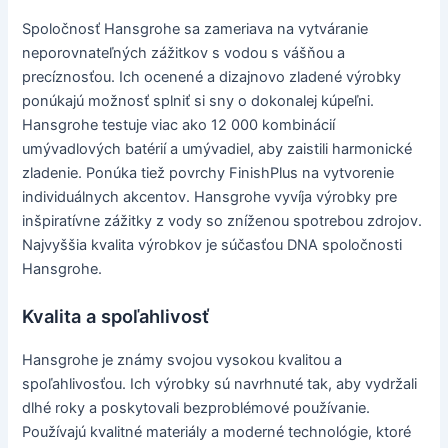
Spoločnosť Hansgrohe sa zameriava na vytváranie
neporovnateľných zážitkov s vodou s vášňou a
precíznosťou. Ich ocenené a dizajnovo zladené výrobky
ponúkajú možnosť splniť si sny o dokonalej kúpeľni.
Hansgrohe testuje viac ako 12 000 kombinácií
umývadlových batérií a umývadiel, aby zaistili harmonické
zladenie. Ponúka tiež povrchy FinishPlus na vytvorenie
individuálnych akcentov. Hansgrohe vyvíja výrobky pre
inšpiratívne zážitky z vody so zníženou spotrebou zdrojov.
Najvyššia kvalita výrobkov je súčasťou DNA spoločnosti
Hansgrohe.
Kvalita a spoľahlivosť
Hansgrohe je známy svojou vysokou kvalitou a
spoľahlivosťou. Ich výrobky sú navrhnuté tak, aby vydržali
dlhé roky a poskytovali bezproblémové používanie.
Používajú kvalitné materiály a moderné technológie, ktoré